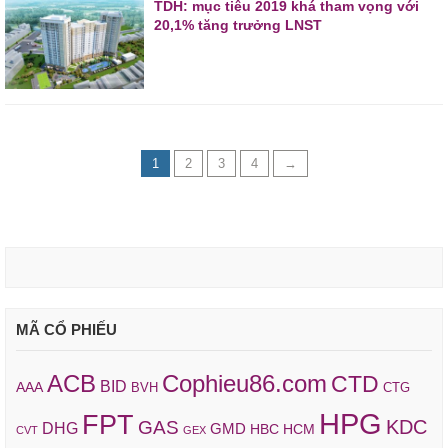
TDH: mục tiêu 2019 khá tham vọng với
20,1% tăng trưởng LNST
1
2
3
4
→
MÃ CỔ PHIẾU
ACB
Cophieu86.com
CTD
BID
AAA
BVH
CTG
HPG
FPT
KDC
GAS
DHG
GMD
HBC
HCM
CVT
GEX