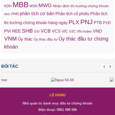
MBB
MWG
KDH
MSN
Nhận định thị trường chứng khoán
phân tích cơ bản
Phân tích cổ phiếu
Phân tích
PHR
NKG
PNJ
PLX
thị trường chứng khoán hàng ngày
PTB
PVD
SHB
VCB
REE
VND
PVI
VCS
VIC
VJC
VN-Index
SSI
VNM
Ủy thác đầu tư chứng
Ủy thác
Ủy thác đầu tư
khoán
ĐỐI TÁC
LÊ HÙNG
Nhà quản trị danh mục đầu tư chứng khoán
Điện thoại: 0961 498 596