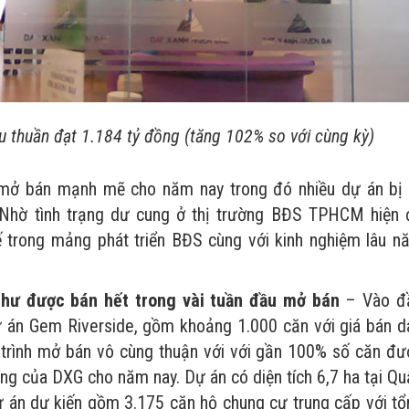
thuần đạt 1.184 tỷ đồng (tăng 102% so với cùng kỳ)
 mở bán mạnh mẽ cho năm nay trong đó nhiều dự án bị t
 Nhờ tình trạng dư cung ở thị trường BĐS TPHCM hiện 
ế trong mảng phát triển BĐS cùng với kinh nghiệm lâu n
như được bán hết trong vài tuần đầu mở bán
– Vào đ
 án Gem Riverside, gồm khoảng 1.000 căn với giá bán d
trình mở bán vô cùng thuận với với gần 100% số căn đư
ọng của DXG cho năm nay. Dự án có diện tích 6,7 ha tại Q
 án dự kiến gồm 3.175 căn hộ chung cư trung cấp với tổ