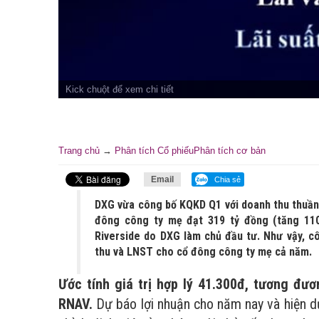
Trang chủ
→
Phân tích Cổ phiếu
Phân tích cơ bản
Email
Chia sẻ
DXG vừa công bố KQKD Q1 với doanh thu thuần 
đông công ty mẹ đạt 319 tỷ đồng (tăng 110
Riverside do DXG làm chủ đầu tư. Như vậy, c
thu và LNST cho cổ đông công ty mẹ cả năm.
Ước tính giá trị hợp lý 41.300đ, tương đư
RNAV.
Dự báo lợi nhuận cho năm nay và hiện 