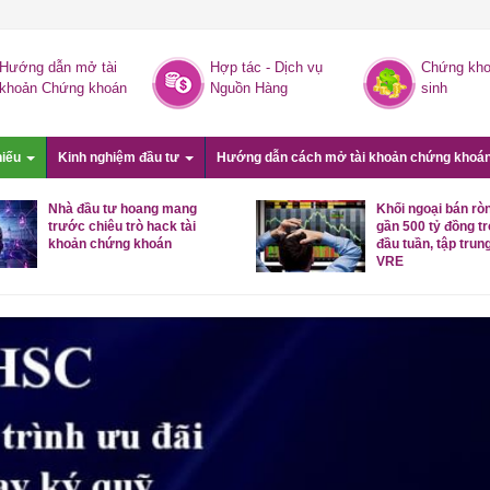
Hướng dẫn mở tài
Hợp tác - Dịch vụ
Chứng kho
khoản Chứng khoán
Nguồn Hàng
sinh
hiếu
Kinh nghiệm đầu tư
Hướng dẫn cách mở tài khoản chứng khoá
Nhà đầu tư hoang mang
Khối ngoại bán rò
trước chiêu trò hack tài
gần 500 tỷ đồng t
khoản chứng khoán
đầu tuần, tập trung
VRE