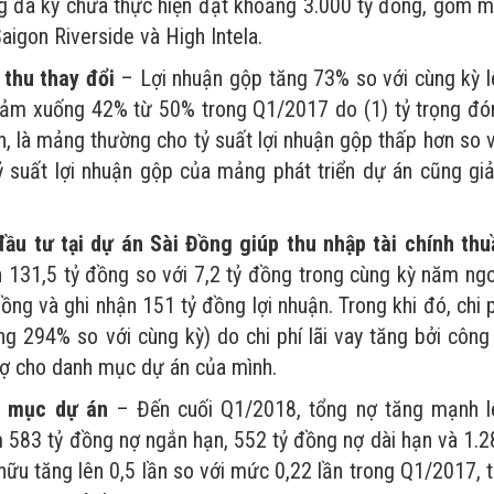
ng đã ký chưa thực hiện đạt khoảng 3.000 tỷ đồng, gồm m
igon Riverside và High Intela.
 thu thay đổi
– Lợi nhuận gộp tăng 73% so với cùng kỳ l
 giảm xuống 42% từ 50% trong Q1/2017 do (1) tỷ trọng đó
n, là mảng thường cho tỷ suất lợi nhuận gộp thấp hơn so 
ỷ suất lợi nhuận gộp của mảng phát triển dự án cũng gi
ầu tư tại dự án Sài Đồng giúp thu nhập tài chính thu
 131,5 tỷ đồng so với 7,2 tỷ đồng trong cùng kỳ năm ngo
ng và ghi nhận 151 tỷ đồng lợi nhuận. Trong khi đó, chi 
ng 294% so với cùng kỳ) do chi phí lãi vay tăng bởi công
rợ cho danh mục dự án của mình.
h mục dự án
– Đến cuối Q1/2018, tổng nợ tăng mạnh l
m 583 tỷ đồng nợ ngắn hạn, 552 tỷ đồng nợ dài hạn và 1.2
 hữu tăng lên 0,5 lần so với mức 0,22 lần trong Q1/2017, 