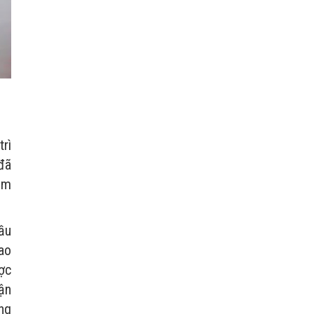
rì
đã
ăm
ầu
ao
ợc
uận
ng