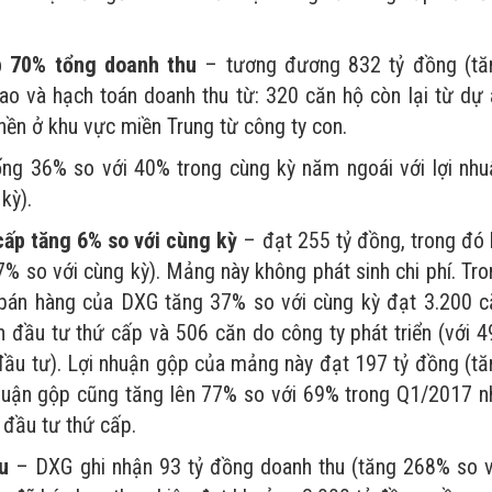
p 70% tổng doanh thu
– tương đương 832 tỷ đồng (tă
ao và hạch toán doanh thu từ: 320 căn hộ còn lại từ dự 
nền ở khu vực miền Trung từ công ty con.
ng 36% so với 40% trong cùng kỳ năm ngoái với lợi nhu
kỳ).
cấp tăng 6% so với cùng kỳ
– đạt 255 tỷ đồng, trong đó 
7% so với cùng kỳ). Mảng này không phát sinh chi phí. Tr
 bán hàng của DXG tăng 37% so với cùng kỳ đạt 3.200 c
 đầu tư thứ cấp và 506 căn do công ty phát triển (với 4
 đầu tư). Lợi nhuận gộp của mảng này đạt 197 tỷ đồng (tă
 nhuận gộp cũng tăng lên 77% so với 69% trong Q1/2017 n
 đầu tư thứ cấp.
u
– DXG ghi nhận 93 tỷ đồng doanh thu (tăng 268% so v