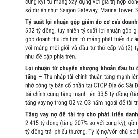
cùng kỳ) từ mảng xây dựng với giá trị hợp đồ
số dự án như: Saigon Gateway, Marina Tower, Sa
Tỷ suất lợi nhuận gộp giảm do cơ cấu doanh
502 tỷ đồng, tuy nhiên tỷ suất lợi nhuận gộp
góp doanh thu lớn hơn từ mảng phát triển dự á
với mảng môi giới và đầu tư thứ cấp và (2) t
như đề cập phía trên.
Lợi nhuận từ chuyển nhượng khoản đầu tư đ
tăng
– Thu nhập tài chính thuần tăng mạnh lên
nhờ công ty bán cổ phần tại CTCP Địa ốc Sài Đồ
tài chính cũng tăng mạnh lên 33,5 tỷ đồng (tă
tăng vay nợ trong Q2 và Q3 năm ngoái để tài t
Tăng vay nợ để tài trợ cho phát triển dan
2.415 tỷ đồng (tăng 207% so với cùng kỳ), gồ
tỷ đồng trái phiếu thường. Tỷ lệ nợ/vốn chủ sở