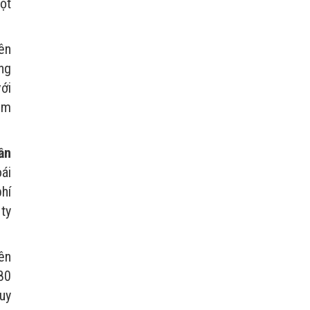
ột
ên
ng
với
ảm
ần
ái
phí
 ty
ên
80
tuy