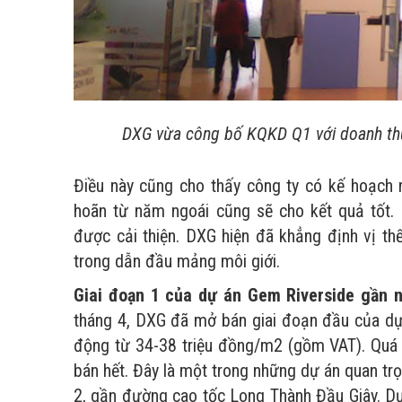
DXG vừa công bố KQKD Q1 với doanh thu 
Điều này cũng cho thấy công ty có kế hoạch
hoãn từ năm ngoái cũng sẽ cho kết quả tốt.
được cải thiện. DXG hiện đã khẳng định vị th
trong dẫn đầu mảng môi giới.
Giai đoạn 1 của dự án Gem Riverside gần 
tháng 4, DXG đã mở bán giai đoạn đầu của dự
động từ 34-38 triệu đồng/m2 (gồm VAT). Quá 
bán hết. Đây là một trong những dự án quan tr
2, gần đường cao tốc Long Thành Đầu Giây. Dự