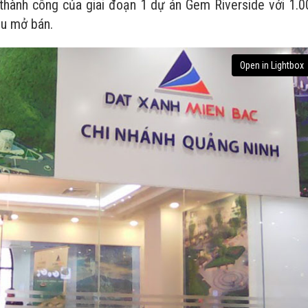
n thành công của giai đoạn 1 dự án Gem Riverside với 1.0
ầu mở bán.
Open in Lightbox