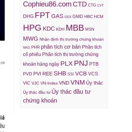
Cophieu86.com
CTD
CTG
CVT
FPT
GAS
DHG
GMD
HBC
HCM
GEX
HPG
MBB
KDC
KDH
MSN
MWG
Nhận định thị trường chứng khoán
phân tích cơ bản
Phân tích
PHR
NKG
cổ phiếu
Phân tích thị trường chứng
PNJ
PLX
:08
khoán hàng ngày
PTB
SHB
VCB
REE
PVI
VCS
PVD
SSI
VNM
VND
Ủy thác
VIC
VJC
VN-Index
Ủy thác đầu tư
Ủy thác đầu tư
chứng khoán
iá
ều