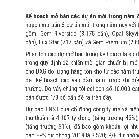
Kế hoạch mở bán các dự án mới trong năm 
hoạch mở bán 6 dự án mới trong năm nay với t
gồm: Gem Riverside (3.175 căn), Opal Skyvi
căn), Lux Star (717 căn) và Gem Premium (2.6
Phần lớn các dự mở bán trong kế hoạch là số 
trong quy định đã khiến thời gian chuẩn bị mở 
cho DXG do lượng hàng tồn kho từ các năm trư
đặt kế hoạch cao vào đầu năm trước khi điều
trường. Do vậy chúng tôi coi con số 10.000 că
bán được 1/3 số căn đề ra trên đây.
Dự báo LNST của cổ đông công ty mẹ và hiệ
thu thuần là 4.107 tỷ đồng (tăng trưởng 43%
(tăng trưởng 51%), đã bao gồm khoản lợi nhu
báo EPS dự phóng 2018 là 3.520; P/E dự phóng 