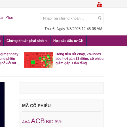
án Phái
Thứ 6, Ngày 7/8/2026
12:45:09 AM
n
Chứng khoán phái sinh
Hợp tác đầu tư CK
ng mạnh tay
Dòng tiền rút chạy, VN-Index
rong phiên
bốc hơi gần 13 điểm, cổ phiếu
 bộ đôi VIC,
giảm gấp 3 lần tăng
MÃ CỔ PHIẾU
ACB
BID
AAA
BVH