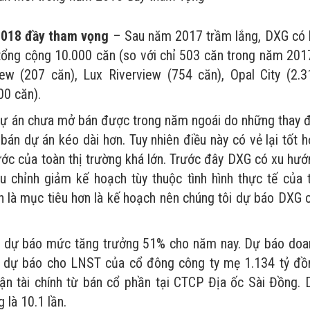
2018 đầy tham vọng
– Sau năm 2017 trầm lắng, DXG có 
ổng cộng 10.000 căn (so với chỉ 503 căn trong năm 2017
ew (207 căn), Lux Riverview (754 căn), Opal City (2.3
00 căn).
dự án chưa mở bán được trong năm ngoái do những thay đ
bán dự án kéo dài hơn. Tuy nhiên điều này có vẻ lại tốt 
ớc của toàn thị trường khá lớn. Trước đây DXG có xu hướ
 chỉnh giảm kế hoạch tùy thuộc tình hình thực tế của t
n là mục tiêu hơn là kế hoạch nên chúng tôi dự báo DXG c
n dự báo mức tăng trưởng 51% cho năm nay. Dự báo doa
), dự báo cho LNST của cổ đông công ty mẹ 1.134 tỷ đồ
ận tài chính từ bán cổ phần tại CTCP Địa ốc Sài Đồng. 
là 10.1 lần.