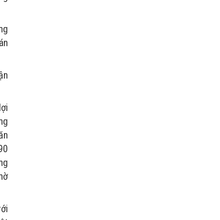
ng
án
ận
lợi
ong
ăn
90
ng
hờ
ới