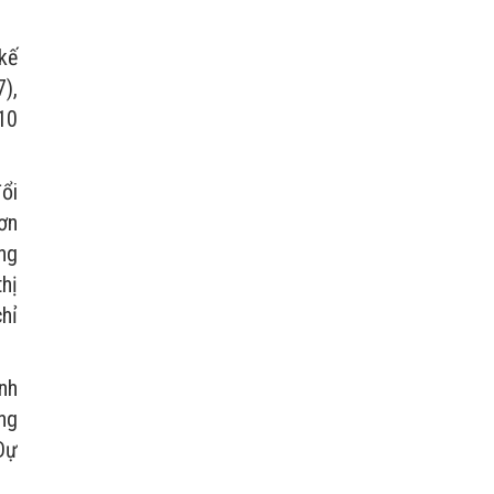
kế
),
10
ổi
hơn
ng
hị
hỉ
nh
ng
Dự