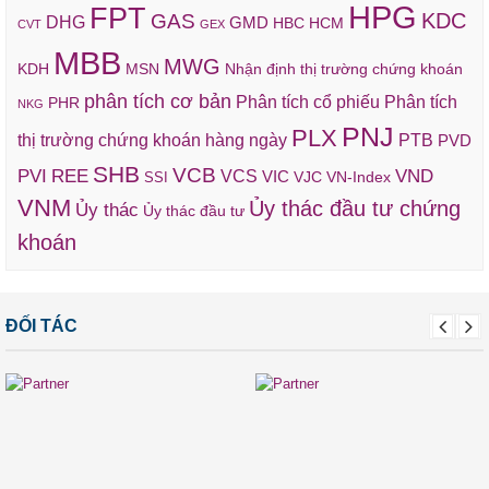
HPG
FPT
KDC
GAS
DHG
GMD
HBC
HCM
CVT
GEX
MBB
MWG
KDH
MSN
Nhận định thị trường chứng khoán
phân tích cơ bản
Phân tích cổ phiếu
Phân tích
PHR
NKG
PNJ
PLX
thị trường chứng khoán hàng ngày
PTB
PVD
SHB
VCB
REE
VND
PVI
VCS
VIC
VJC
VN-Index
SSI
VNM
Ủy thác đầu tư chứng
Ủy thác
Ủy thác đầu tư
khoán
ĐỐI TÁC