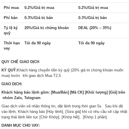
Phí mua
0.2%/Giá trị mua
0.2%/Giá trị mua
Phí bán
0.3%/Giá trị bán
0.3%/Giá trị bán
Tỷ lệ ký
20%/Giá trị chứng khoán
DEAL (20% – 35%)
quỹ
Thời hạn
Tối đa 90 ngày
Tối đa 90 ngày
vay
QUY
CHẾ
GIAO
DỊCH
KÝ
QUỸ:
Khách hàng chuyển tiền ký quỹ (20% giá trị chứng khoán muốn
mua) trước khi giao dịch Mua T2,5.
GIAO
DỊCH:
Khách hàng báo lệnh gồm: [Mua/Bán] [Mã CK] [Khối lượng] [Giá] trên
nhóm Zalo, Telegram
Giao dịch viên sẽ nhận thông tin, đặt lệnh trong thời gian 5s. Sau khi đã
vào lệnh, Khách hàng báo [Hủy lệnh], [Sửa giá] khi có nhu cầu sẽ cập nhật
trạng thái lệnh liên tục [Chờ Khớp], [Khớp hết], [Khớp 1 phần].
DANH
MỤC
CHO
VAY: