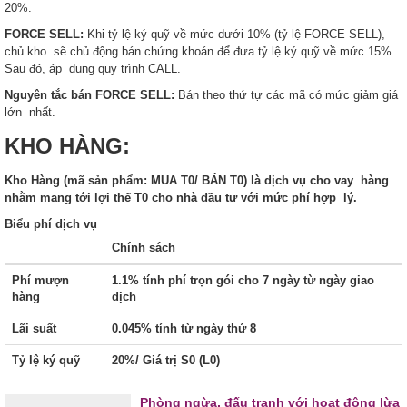
20%.
FORCE
SELL:
Khi tỷ lệ ký quỹ về mức dưới 10% (tỷ lệ FORCE SELL),
chủ kho sẽ chủ động bán chứng khoán để đưa tỷ lệ ký quỹ về mức 15%.
Sau đó, áp dụng quy trình CALL.
Nguyên tắc
bán
FORCE
SELL:
Bán theo thứ tự các mã có mức giảm giá
lớn nhất.
KHO HÀNG:
Kho
Hàng
(mã
sản
phẩm:
MUA
T0/
BÁN
T0)
là
dịch
vụ
cho
vay
hàng
nhằm
mang
tới
lợi
thế
T0
cho
nhà
đầu
tư
với
mức
phí
hợp
lý.
Biểu phí dịch vụ
Chính sách
Phí mượn
1.1% tính phí trọn gói cho 7 ngày từ ngày giao
hàng
dịch
Lãi suất
0.045% tính từ ngày thứ 8
Tỷ lệ ký quỹ
20%/ Giá trị S0 (L0)
Phòng ngừa, đấu tranh với hoạt động lừa