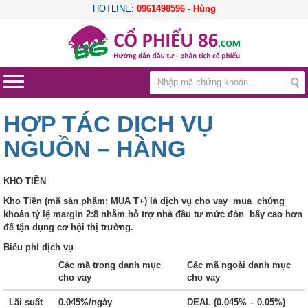
HOTLINE:
0961498596 - Hùng
HỢP TÁC DỊCH VỤ
NGUỒN – HÀNG
KHO TIỀN
Kho
Tiền
(mã
sản
phẩm:
MUA
T+)
là
dịch
vụ
cho
vay
mua
chứng
khoán
tỷ
lệ
margin
2:8
nhằm
hỗ
trợ
nhà
đầu
tư
mức
đòn
bẩy
cao
hơn
để
tận
dụng
cơ
hội
thị
trường.
Biểu phí dịch vụ
Các mã trong danh mục
Các mã ngoài danh mục
cho vay
cho vay
Lãi suất
0.045%/ngày
DEAL (0.045% – 0.05%)