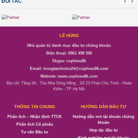
ĐỐI TÁC
LÊ HÙNG
Nhà quản trị danh mục đầu tư chứng khoán
Điện thoại: 0961 498 596
Skype: cophieu86
Email: trungtamhotro24@cophieu86.com
Website: www.cophieu86.com
Địa chỉ: Tầng 3A - Tòa Nhà Sông Hồng , Số 23 Phan Chu Trinh - Hoàn
Kiếm - TP Hà Nội
THÔNG TIN CHUNG
HƯỚNG DẪN ĐẦU TƯ
Phân tích – Nhận định TTCK
Hướng dẫn mở tài khoản chứng
khoán
Phân tích Cổ phiếu
Hợp tác đầu tư
Tư vấn Đầu tư
Kinh nghiệm mở tài khoản