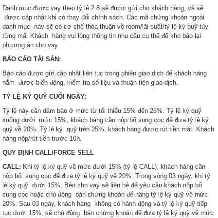
Danh mục được vay theo tỷ lệ 2:8 sẽ được gửi cho khách hàng, và sẽ
được cập nhật khi có thay đổi chính sách. Các mã chứng khoán ngoài
danh mục này sẽ có cơ chế thỏa thuận về room/lãi suất/tỷ lệ ký quỹ tùy
từng mã. Khách hàng vui lòng thông tin nhu cầu cụ thể để kho báo lại
phương án cho vay.
BÁO
CÁO
TÀI
SẢN:
Báo cáo được gửi cập nhật liên tục trong phiên giao dịch để khách hàng
nắm được biến động, kiểm tra số liệu và thuận tiện giao dịch.
TỶ
LỆ
KÝ
QUỸ
CUỐI
NGÀY:
Tỷ lệ này cần đảm bảo ở mức từ tối thiểu 15% đến 25%. Tỷ lệ ký quỹ
xuống dưới mức 15%, khách hàng cần nộp bổ sung cọc để đưa tỷ lệ ký
quỹ về 20%. Tỷ lệ ký quỹ trên 25%, khách hàng được rút tiền mặt. Khách
hàng nộp/rút tiền trước 16h.
QUY
ĐỊNH
CALL/FORCE
SELL
CALL:
Khi tỷ lệ ký quỹ về mức dưới 15% (tỷ lệ CALL), khách hàng cần
nộp bổ sung cọc để đưa tỷ lệ ký quỹ về 20%. Trong vòng 03 ngày, khi tỷ
lệ ký quỹ dưới 15%, Bên cho vay sẽ liên hệ để yêu cầu khách nộp bổ
sung cọc hoặc chủ động bán chứng khoán để nâng tỷ lệ ký quỹ về mức
20%. Sau 03 ngày, khách hàng không có hành động và tỷ lệ ký quỹ tiếp
tục dưới 15%, sẽ chủ động bán chứng khoán để đưa tỷ lệ ký quỹ về mức