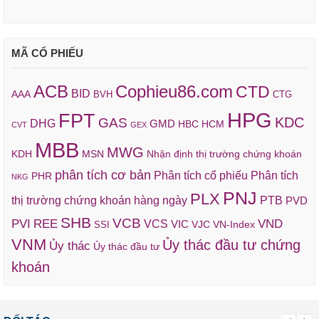
MÃ CỔ PHIẾU
ACB
Cophieu86.com
CTD
BID
AAA
BVH
CTG
HPG
FPT
KDC
GAS
DHG
GMD
HBC
HCM
CVT
GEX
MBB
MWG
KDH
MSN
Nhận định thị trường chứng khoán
phân tích cơ bản
Phân tích cổ phiếu
Phân tích
PHR
NKG
PNJ
PLX
thị trường chứng khoán hàng ngày
PTB
PVD
SHB
VCB
REE
VND
PVI
VCS
VIC
VJC
VN-Index
SSI
VNM
Ủy thác đầu tư chứng
Ủy thác
Ủy thác đầu tư
khoán