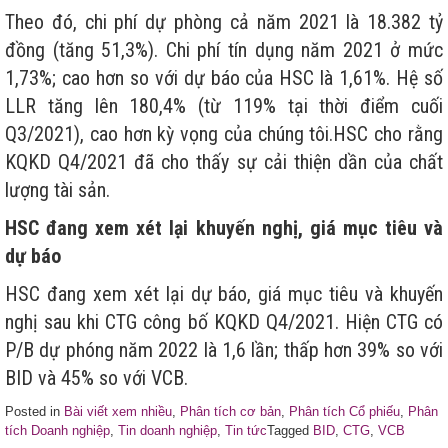
Theo đó, chi phí dự phòng cả năm 2021 là 18.382 tỷ
đồng (tăng 51,3%). Chi phí tín dụng năm 2021 ở mức
1,73%; cao hơn so với dự báo của HSC là 1,61%. Hệ số
LLR tăng lên 180,4% (từ 119% tại thời điểm cuối
Q3/2021), cao hơn kỳ vọng của chúng tôi.HSC cho rằng
KQKD Q4/2021 đã cho thấy sự cải thiện dần của chất
lượng tài sản.
HSC đang xem xét lại khuyến nghị, giá mục tiêu và
dự báo
HSC đang xem xét lại dự báo, giá mục tiêu và khuyến
nghị sau khi CTG công bố KQKD Q4/2021. Hiện CTG có
P/B dự phóng năm 2022 là 1,6 lần; thấp hơn 39% so với
BID và 45% so với VCB.
Posted in
Bài viết xem nhiều
,
Phân tích cơ bản
,
Phân tích Cổ phiếu
,
Phân
tích Doanh nghiệp
,
Tin doanh nghiệp
,
Tin tức
Tagged
BID
,
CTG
,
VCB