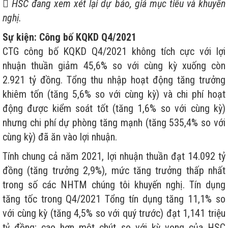
 HSC đang xem xét lại dự báo, giá mục tiêu và khuyến
nghị.
Sự kiện: Công bố KQKD Q4/2021
CTG công bố KQKD Q4/2021 không tích cực với lợi
nhuận thuần giảm 45,6% so với cùng kỳ xuống còn
2.921 tỷ đồng. Tổng thu nhập hoạt động tăng trưởng
khiêm tốn (tăng 5,6% so với cùng kỳ) và chi phí hoạt
động được kiểm soát tốt (tăng 1,6% so với cùng kỳ)
nhưng chi phí dự phòng tăng mạnh (tăng 535,4% so với
cùng kỳ) đã ăn vào lợi nhuận.
Tính chung cả năm 2021, lợi nhuận thuần đạt 14.092 tỷ
đồng (tăng trưởng 2,9%), mức tăng trưởng thấp nhất
trong số các NHTM chúng tôi khuyến nghị. Tín dụng
tăng tốc trong Q4/2021 Tổng tín dụng tăng 11,1% so
với cùng kỳ (tăng 4,5% so với quý trước) đạt 1,141 triệu
tỷ đồng; cao hơn một chút so với kỳ vọng của HSC