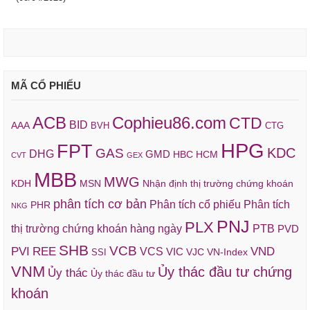
MÃ CỔ PHIẾU
ACB
Cophieu86.com
CTD
BID
AAA
BVH
CTG
HPG
FPT
KDC
GAS
DHG
GMD
HBC
HCM
CVT
GEX
MBB
MWG
KDH
MSN
Nhận định thị trường chứng khoán
phân tích cơ bản
Phân tích cổ phiếu
Phân tích
PHR
NKG
PNJ
PLX
thị trường chứng khoán hàng ngày
PTB
PVD
SHB
VCB
REE
VND
PVI
VCS
VIC
VJC
VN-Index
SSI
VNM
Ủy thác đầu tư chứng
Ủy thác
Ủy thác đầu tư
khoán