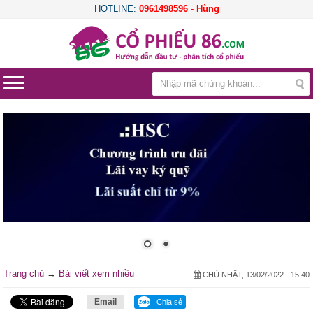
HOTLINE:
0961498596 - Hùng
Trang chủ
→
Bài viết xem nhiều
CHỦ NHẬT, 13/02/2022 - 15:40
Email
Chia sẻ