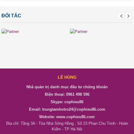
ĐỐI TÁC
LÊ HÙNG
Nhà quản trị danh mục đầu tư chứng khoán
Điện thoại: 0961 498 596
Skype: cophieu86
Email: trungtamhotro24@cophieu86.com
Website: www.cophieu86.com
Địa chỉ: Tầng 3A - Tòa Nhà Sông Hồng , Số 23 Phan Chu Trinh - Hoàn
Kiếm - TP Hà Nội