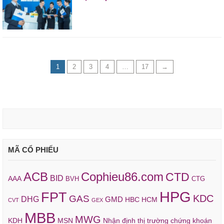
1
2
3
4
…
17
→
MÃ CỔ PHIẾU
ACB
Cophieu86.com
CTD
BID
AAA
BVH
CTG
HPG
FPT
KDC
GAS
DHG
GMD
HBC
HCM
CVT
GEX
MBB
MWG
KDH
MSN
Nhận định thị trường chứng khoán