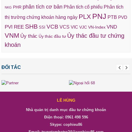
phân tích cơ bản
Phân tích cổ phiếu
Phân tích
PHR
NKG
PNJ
PLX
thị trường chứng khoán hàng ngày
PTB
PVD
SHB
VCB
REE
VND
PVI
VCS
VIC
VJC
VN-Index
SSI
VNM
Ủy thác đầu tư chứng
Ủy thác
Ủy thác đầu tư
khoán
ĐỐI TÁC
LÊ HÙNG
Nhà quản trị danh mục đầu tư chứng khoán
Điện thoại: 0961 498 596
Skype: cophieu86
Email: trungtamhotro24@cophieu86.com