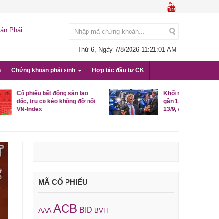
án Phái
Thứ 6, Ngày 7/8/2026
11:21:02 AM
n
Chứng khoán phái sinh
Hợp tác đầu tư CK
 sản lao
Khối ngoại mạnh tay bán ròng
ông đỡ nổi
gần 1.200 tỷ đồng trong phiên
13/9, đâu là tâm điểm?
MÃ CỔ PHIẾU
ACB
BID
AAA
BVH