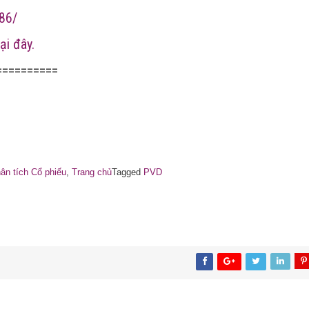
86/
ại đây.
==========
ân tích Cổ phiếu
,
Trang chủ
Tagged
PVD