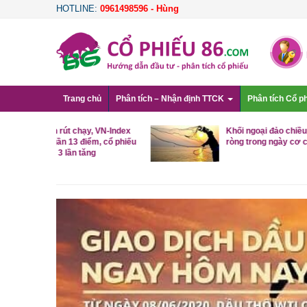
HOTLINE:
0961498596 - Hùng
Trang chủ
Phân tích – Nhận định TTCK
Phân tích Cổ p
, VN-Index
Khối ngoại đảo chiều mua
m, cổ phiếu
ròng trong ngày cơ cấu ETF
g