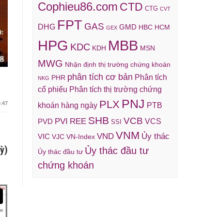
Cophieu86.com
CTD
CTG
CVT
FPT
GAS
DHG
GMD
HBC
HCM
GEX
HPG
MBB
KDC
KDH
MSN
MWG
Nhận định thị trường chứng khoán
phân tích cơ bản
Phân tích
PHR
NKG
cổ phiếu
Phân tích thị trường chứng
PNJ
PLX
:47
khoán hàng ngày
PTB
SHB
VCB
REE
PVI
VCS
PVD
SSI
VNM
VND
Ủy thác
VIC
VJC
VN-Index
ỳ)
Ủy thác đầu tư
Ủy thác đầu tư
chứng khoán