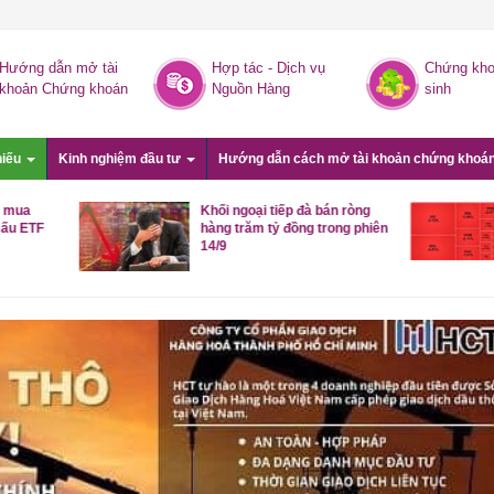
Hướng dẫn mở tài
Hợp tác - Dịch vụ
Chứng kho
khoản Chứng khoán
Nguồn Hàng
sinh
hiếu
Kinh nghiệm đầu tư
Hướng dẫn cách mở tài khoản chứng khoá
Khối ngoại tiếp đà bán ròng
Cổ phiếu bất động
hàng trăm tỷ đồng trong phiên
dốc, trụ co kéo kh
14/9
VN-Index