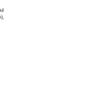
kế
),