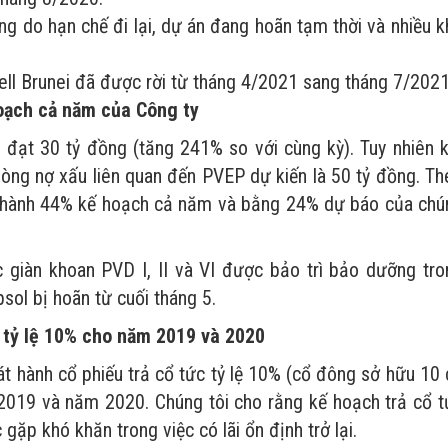
g do hạn chế đi lại, dự án đang hoãn tạm thời và nhiều k
ll Brunei đã được rời từ tháng 4/2021 sang tháng 7/2021
oạch cả năm của Công ty
đạt 30 tỷ đồng (tăng 241% so với cùng kỳ). Tuy nhiên k
ng nợ xấu liên quan đến PVEP dự kiến là 50 tỷ đồng. Th
 thành 44% kế hoạch cả năm và bằng 24% dự báo của chú
giàn khoan PVD I, II và VI được bảo trì bảo dưỡng tro
sol bị hoãn từ cuối tháng 5.
u tỷ lệ 10% cho năm 2019 và 2020
hành cổ phiếu trả cổ tức tỷ lệ 10% (cổ đông sở hữu 10 
2019 và năm 2020. Chúng tôi cho rằng kế hoạch trả cổ t
 gặp khó khăn trong việc có lãi ổn định trở lại.