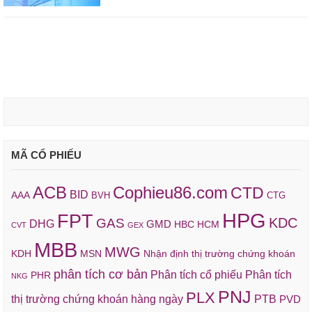
MÃ CỔ PHIẾU
ACB
Cophieu86.com
CTD
BID
AAA
BVH
CTG
HPG
FPT
KDC
GAS
DHG
GMD
HBC
HCM
CVT
GEX
MBB
MWG
KDH
MSN
Nhận định thị trường chứng khoán
phân tích cơ bản
Phân tích cổ phiếu
Phân tích
PHR
NKG
PNJ
PLX
thị trường chứng khoán hàng ngày
PTB
PVD