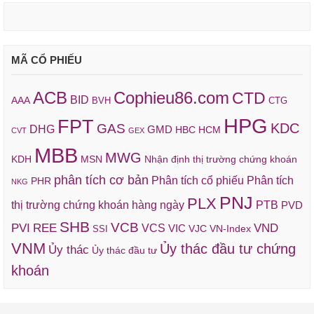
MÃ CỔ PHIẾU
ACB
Cophieu86.com
CTD
BID
AAA
BVH
CTG
HPG
FPT
KDC
GAS
DHG
GMD
HBC
HCM
CVT
GEX
MBB
MWG
KDH
MSN
Nhận định thị trường chứng khoán
phân tích cơ bản
Phân tích cổ phiếu
Phân tích
PHR
NKG
PNJ
PLX
thị trường chứng khoán hàng ngày
PTB
PVD
SHB
VCB
REE
VND
PVI
VCS
VIC
VJC
VN-Index
SSI
VNM
Ủy thác đầu tư chứng
Ủy thác
Ủy thác đầu tư
khoán