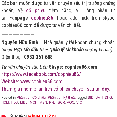
Các bạn muốn được tư vấn chuyên sâu thị trường chứng
khoán, về
cổ phiếu
tiềm năng, vui lòng nhắn tin
tại
Fanpage
cophieu86
, hoặc add nick trên skype:
cophieu86.com để được tư vấn chi tiết.
—————————
Nguyễn Hữu Bình
– Nhà quản lý tài khoản chứng khoán
(nhận
Hợp tác đầu tư – Quản lý tài khoản
chứng khoán)
Điện thoại:
0983 361 688
Tư vấn chuyên sâu trên
Skype: cophieu86.com
https://www.facebook.com/cophieu86/
Website: www.cophieu86.com
Tham gia nhóm phân tích cổ phiếu chuyên sâu tại đây.
Posted in
Phân tích Cổ phiếu
,
Phân tích kỹ thuật
Tagged
BID
,
BVH
,
DHG
,
HCM
,
HDB
,
MBB
,
MCH
,
MSN
,
PNJ
,
SCR
,
VGC
,
VIC
Ý KIẾN
BÌNH LUẬN