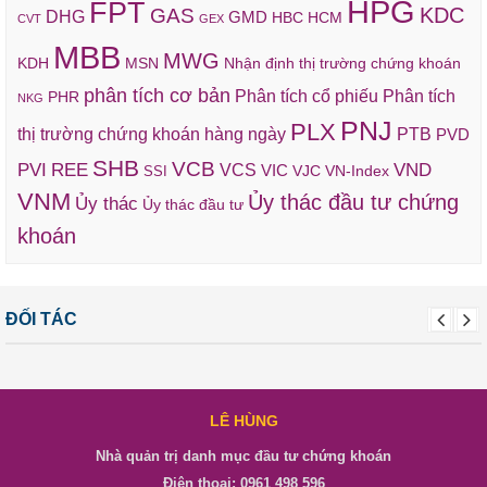
HPG
FPT
KDC
GAS
DHG
GMD
HBC
HCM
CVT
GEX
MBB
MWG
KDH
MSN
Nhận định thị trường chứng khoán
phân tích cơ bản
Phân tích cổ phiếu
Phân tích
PHR
NKG
PNJ
PLX
thị trường chứng khoán hàng ngày
PTB
PVD
SHB
VCB
REE
VND
PVI
VCS
VIC
VJC
VN-Index
SSI
VNM
Ủy thác đầu tư chứng
Ủy thác
Ủy thác đầu tư
khoán
ĐỐI TÁC
LÊ HÙNG
Nhà quản trị danh mục đầu tư chứng khoán
Điện thoại: 0961 498 596