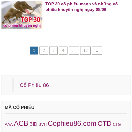
TOP 30 cổ phiếu mạnh và những cổ
phiếu khuyến nghị ngày 08/06
1
2
3
4
…
13
→
Cổ Phiếu 86
MÃ CỔ PHIẾU
ACB
Cophieu86.com
CTD
BID
AAA
BVH
CTG