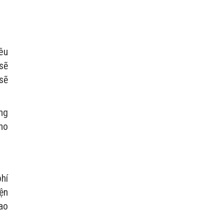
êu
sẽ
sẽ
ng
ho
hí
ện
iao