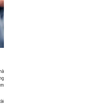
mà
ng
đảm
tài