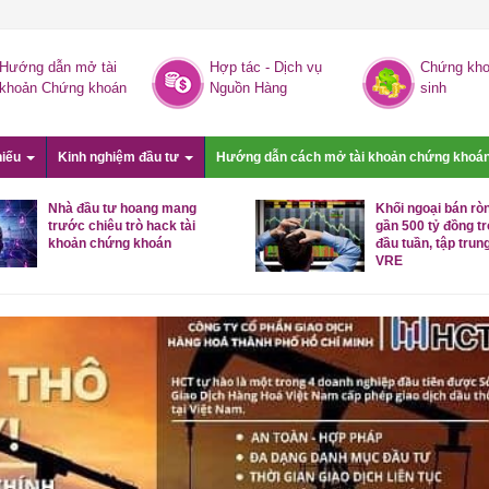
Hướng dẫn mở tài
Hợp tác - Dịch vụ
Chứng kho
khoản Chứng khoán
Nguồn Hàng
sinh
hiếu
Kinh nghiệm đầu tư
Hướng dẫn cách mở tài khoản chứng khoá
Khối ngoại tiếp đà bán ròng
Cổ phiếu bất đ
hàng trăm tỷ đồng trong phiên
dốc, trụ co ké
14/9
VN-Index