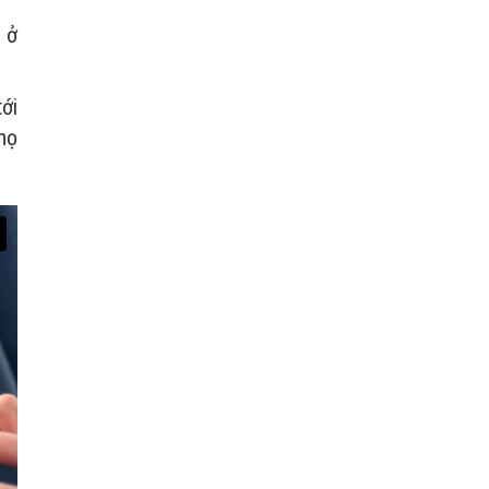
 ở
ới
họ