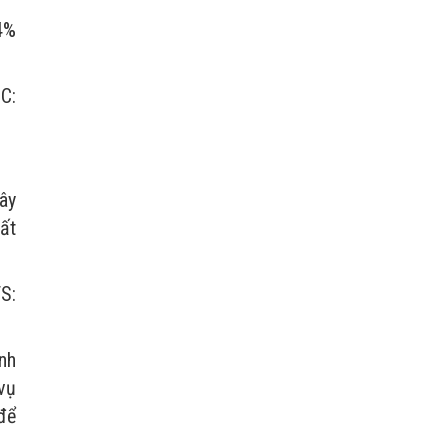
4%
C:
ây
rất
S:
nh
vụ
để