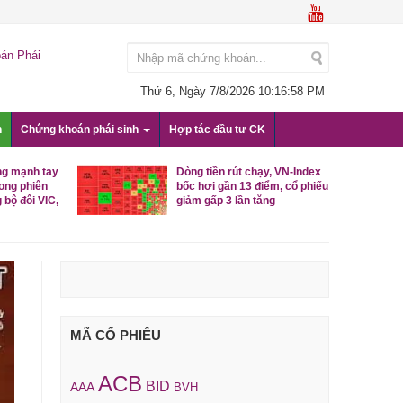
án Phái
Thứ 6, Ngày 7/8/2026
10:16:59 PM
n
Chứng khoán phái sinh
Hợp tác đầu tư CK
ộng sản lao
Khối ngoại mạnh tay bán ròng
o không đỡ nổi
gần 1.200 tỷ đồng trong phiên
13/9, đâu là tâm điểm?
MÃ CỔ PHIẾU
ACB
BID
AAA
BVH