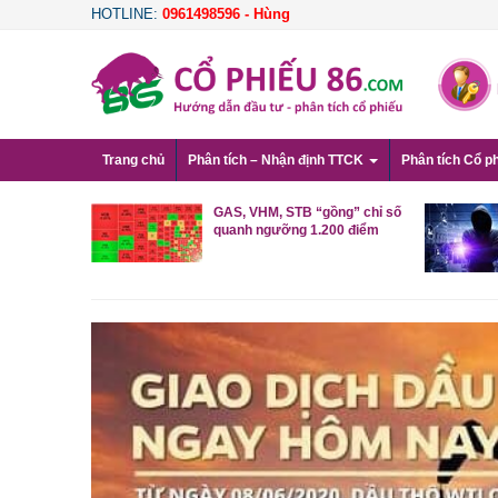
HOTLINE:
0961498596 - Hùng
Trang chủ
Phân tích – Nhận định TTCK
Phân tích Cổ p
hạy, VN-Index
Khối ngoại đảo chiều mua
điểm, cổ phiếu
ròng trong ngày cơ cấu ETF
tăng