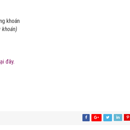
ứng khoán
 khoán)
ại đây.