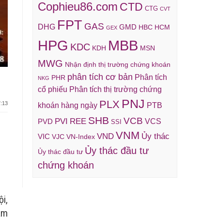
Cophieu86.com
CTD
CTG
CVT
FPT
GAS
DHG
GMD
HBC
HCM
GEX
HPG
MBB
KDC
KDH
MSN
MWG
Nhận định thị trường chứng khoán
phân tích cơ bản
Phân tích
PHR
NKG
cổ phiếu
Phân tích thị trường chứng
PNJ
PLX
:13
khoán hàng ngày
PTB
SHB
VCB
REE
PVI
VCS
PVD
SSI
VNM
VND
Ủy thác
VIC
VJC
VN-Index
Ủy thác đầu tư
Ủy thác đầu tư
chứng khoán
i,
àm