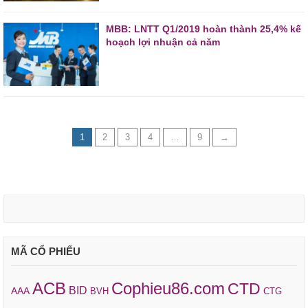
MBB: LNTT Q1/2019 hoàn thành 25,4% kế
hoạch lợi nhuận cả năm
1
2
3
4
…
9
→
MÃ CỔ PHIẾU
ACB
Cophieu86.com
CTD
BID
AAA
BVH
CTG