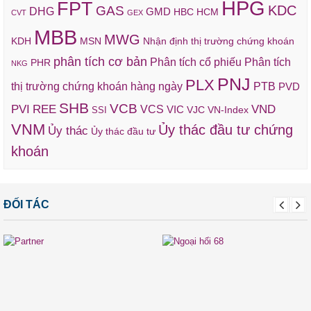
HPG
FPT
KDC
GAS
DHG
GMD
HBC
HCM
CVT
GEX
MBB
MWG
KDH
MSN
Nhận định thị trường chứng khoán
phân tích cơ bản
Phân tích cổ phiếu
Phân tích
PHR
NKG
PNJ
PLX
thị trường chứng khoán hàng ngày
PTB
PVD
SHB
VCB
REE
VND
PVI
VCS
VIC
VJC
VN-Index
SSI
VNM
Ủy thác đầu tư chứng
Ủy thác
Ủy thác đầu tư
khoán
ĐỐI TÁC