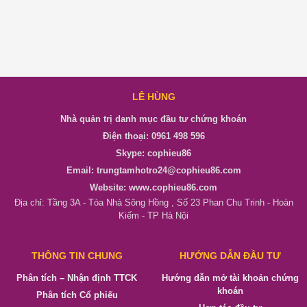
LÊ HÙNG
Nhà quản trị danh mục đầu tư chứng khoán
Điện thoại: 0961 498 596
Skype: cophieu86
Email: trungtamhotro24@cophieu86.com
Website: www.cophieu86.com
Địa chỉ: Tầng 3A - Tòa Nhà Sông Hồng , Số 23 Phan Chu Trinh - Hoàn
Kiếm - TP Hà Nội
THÔNG TIN CHUNG
HƯỚNG DẪN ĐẦU TƯ
Phân tích – Nhận định TTCK
Hướng dẫn mở tài khoản chứng
khoán
Phân tích Cổ phiếu