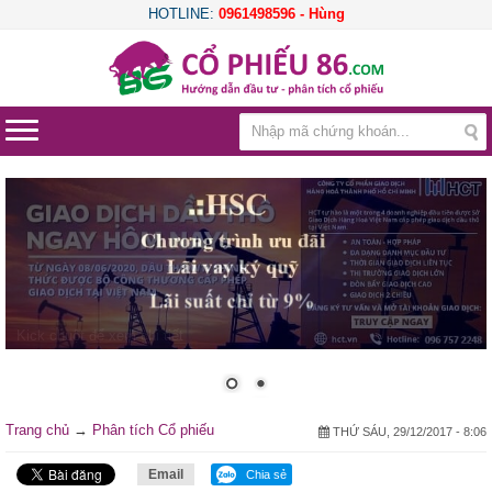
HOTLINE:
0961498596 - Hùng
Trang chủ
→
Phân tích Cổ phiếu
THỨ SÁU, 29/12/2017 - 8:06
Email
Chia sẻ