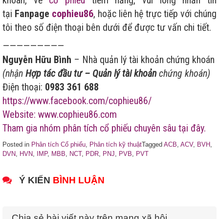
tại
Fanpage
cophieu86
, hoặc liên hệ trực tiếp với chúng
tôi theo số điện thoại bên dưới để được tư vấn chi tiết.
—————————
Nguyễn Hữu Bình
– Nhà quản lý tài khoản chứng khoán
(nhận
Hợp tác đầu tư – Quản lý tài khoản
chứng khoán)
Điện thoại:
0983 361 688
https://www.facebook.com/cophieu86/
Website: www.cophieu86.com
Tham gia nhóm phân tích cổ phiếu chuyên sâu tại đây.
Posted in
Phân tích Cổ phiếu
,
Phân tích kỹ thuật
Tagged
ACB
,
ACV
,
BVH
,
DVN
,
HVN
,
IMP
,
MBB
,
NCT
,
PDR
,
PNJ
,
PVB
,
PVT
Ý KIẾN
BÌNH LUẬN
Chia sẻ bài viết này trên mạng xã hội