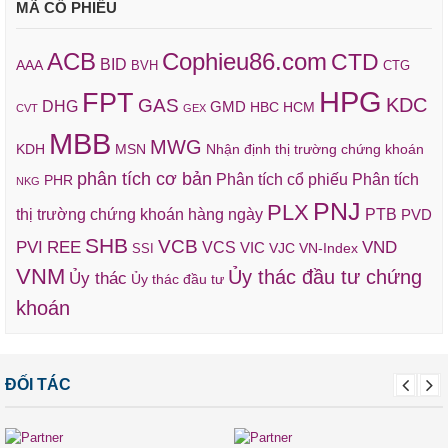
MÃ CỔ PHIẾU
ACB
Cophieu86.com
CTD
BID
AAA
BVH
CTG
HPG
FPT
KDC
GAS
DHG
GMD
HBC
HCM
CVT
GEX
MBB
MWG
KDH
MSN
Nhận định thị trường chứng khoán
phân tích cơ bản
Phân tích cổ phiếu
Phân tích
PHR
NKG
PNJ
PLX
thị trường chứng khoán hàng ngày
PTB
PVD
SHB
VCB
REE
VND
PVI
VCS
VIC
VJC
VN-Index
SSI
VNM
Ủy thác đầu tư chứng
Ủy thác
Ủy thác đầu tư
khoán
ĐỐI TÁC