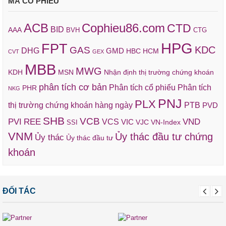
MÃ CỔ PHIẾU
ACB
Cophieu86.com
CTD
BID
AAA
BVH
CTG
HPG
FPT
KDC
GAS
DHG
GMD
HBC
HCM
CVT
GEX
MBB
MWG
KDH
MSN
Nhận định thị trường chứng khoán
phân tích cơ bản
Phân tích cổ phiếu
Phân tích
PHR
NKG
PNJ
PLX
thị trường chứng khoán hàng ngày
PTB
PVD
SHB
VCB
REE
VND
PVI
VCS
VIC
VJC
VN-Index
SSI
VNM
Ủy thác đầu tư chứng
Ủy thác
Ủy thác đầu tư
khoán
ĐỐI TÁC