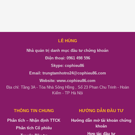
LÊ HÙNG
Nhà quản trị danh mục đầu tư chứng khoán
Điện thoại: 0961 498 596
Skype: cophieu86
Email: trungtamhotro24@cophieu86.com
Website: www.cophieu86.com
Địa chỉ: Tầng 3A - Tòa Nhà Sông Hồng , Số 23 Phan Chu Trinh - Hoàn
Kiếm - TP Hà Nội
THÔNG TIN CHUNG
HƯỚNG DẪN ĐẦU TƯ
Phân tích – Nhận định TTCK
Hướng dẫn mở tài khoản chứng
khoán
Phân tích Cổ phiếu
Hợp tác đầu tư