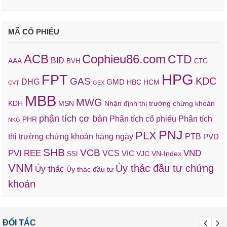
MÃ CỔ PHIẾU
ACB
Cophieu86.com
CTD
BID
AAA
BVH
CTG
HPG
FPT
KDC
GAS
DHG
GMD
HBC
HCM
CVT
GEX
MBB
MWG
KDH
MSN
Nhận định thị trường chứng khoán
phân tích cơ bản
Phân tích cổ phiếu
Phân tích
PHR
NKG
PNJ
PLX
thị trường chứng khoán hàng ngày
PTB
PVD
SHB
VCB
REE
VND
PVI
VCS
VIC
VJC
VN-Index
SSI
VNM
Ủy thác đầu tư chứng
Ủy thác
Ủy thác đầu tư
khoán
ĐỐI TÁC