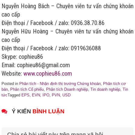
Nguyễn Hoàng Bách – Chuyên viên tư vấn chứng khoán
cao cấp
Điện thoại / Facebook / zalo: 0936.38.70.86
Nguyễn Hữu Hoàng – Chuyên viên tư vấn chứng khoán
cao cấp
Điện thoại / Facebook / zalo: 0919636088
Skype: cophieu86
Email: cophieu86@gmail.com
Website:
www.cophieu86.com
Posted in
Phân tích - Nhận định thị trường Chứng khoán
,
Phân tích cơ
bản
,
Phân tích Cổ phiếu
,
Phân tích Doanh nghiệp
,
Tin doanh nghiệp
,
Tin
tức
Tagged
EPS
,
EVN
,
IPO
,
PVN
,
USD
Ý KIẾN
BÌNH LUẬN
Chia sẻ bài viết này trên mạng xã hội