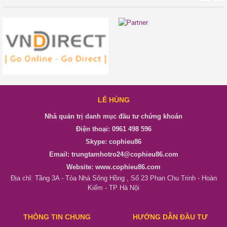
LÊ HÙNG
Nhà quản trị danh mục đầu tư chứng khoán
Điện thoại: 0961 498 596
Skype: cophieu86
Email: trungtamhotro24@cophieu86.com
Website: www.cophieu86.com
Địa chỉ: Tầng 3A - Tòa Nhà Sông Hồng , Số 23 Phan Chu Trinh - Hoàn
Kiếm - TP Hà Nội
THÔNG TIN CHUNG
HƯỚNG DẪN ĐẦU TƯ