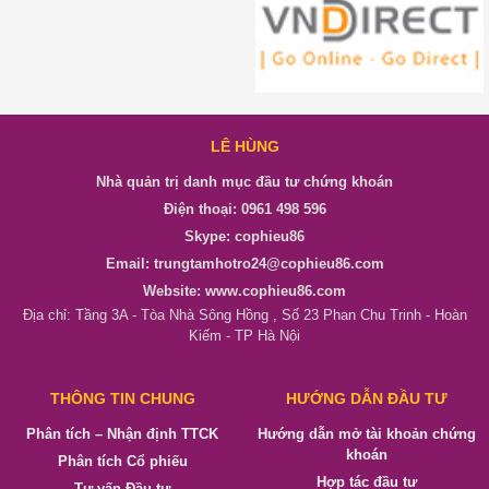
LÊ HÙNG
Nhà quản trị danh mục đầu tư chứng khoán
Điện thoại: 0961 498 596
Skype: cophieu86
Email: trungtamhotro24@cophieu86.com
Website: www.cophieu86.com
Địa chỉ: Tầng 3A - Tòa Nhà Sông Hồng , Số 23 Phan Chu Trinh - Hoàn
Kiếm - TP Hà Nội
THÔNG TIN CHUNG
HƯỚNG DẪN ĐẦU TƯ
Phân tích – Nhận định TTCK
Hướng dẫn mở tài khoản chứng
khoán
Phân tích Cổ phiếu
Hợp tác đầu tư
Tư vấn Đầu tư