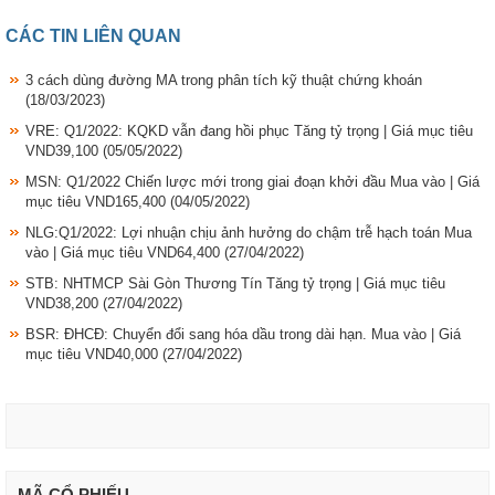
CÁC TIN LIÊN QUAN
3 cách dùng đường MA trong phân tích kỹ thuật chứng khoán
(18/03/2023)
VRE: Q1/2022: KQKD vẫn đang hồi phục Tăng tỷ trọng | Giá mục tiêu
VND39,100
(05/05/2022)
MSN: Q1/2022 Chiến lược mới trong giai đoạn khởi đầu Mua vào | Giá
mục tiêu VND165,400
(04/05/2022)
NLG:Q1/2022: Lợi nhuận chịu ảnh hưởng do chậm trễ hạch toán Mua
vào | Giá mục tiêu VND64,400
(27/04/2022)
STB: NHTMCP Sài Gòn Thương Tín Tăng tỷ trọng | Giá mục tiêu
VND38,200
(27/04/2022)
BSR: ĐHCĐ: Chuyển đổi sang hóa dầu trong dài hạn. Mua vào | Giá
mục tiêu VND40,000
(27/04/2022)
MÃ CỔ PHIẾU