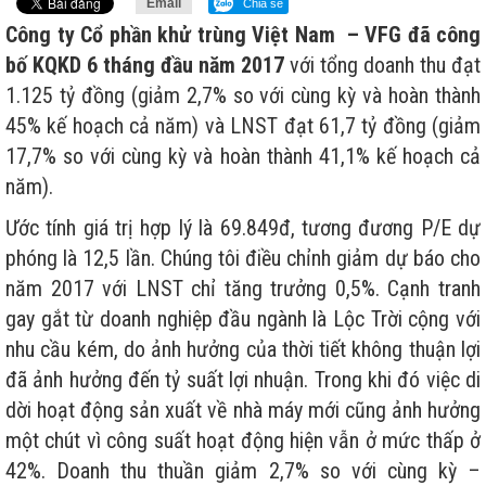
Email
Chia sẻ
Công ty Cổ phần khử trùng Việt Nam – VFG đã công
bố KQKD 6 tháng đầu năm 2017
với tổng doanh thu đạt
1.125 tỷ đồng (giảm 2,7% so với cùng kỳ và hoàn thành
45% kế hoạch cả năm) và LNST đạt 61,7 tỷ đồng (giảm
17,7% so với cùng kỳ và hoàn thành 41,1% kế hoạch cả
năm).
Ước tính giá trị hợp lý là 69.849đ, tương đương P/E dự
phóng là 12,5 lần. Chúng tôi điều chỉnh giảm dự báo cho
năm 2017 với LNST chỉ tăng trưởng 0,5%. Cạnh tranh
gay gắt từ doanh nghiệp đầu ngành là Lộc Trời cộng với
nhu cầu kém, do ảnh hưởng của thời tiết không thuận lợi
đã ảnh hưởng đến tỷ suất lợi nhuận. Trong khi đó việc di
dời hoạt động sản xuất về nhà máy mới cũng ảnh hưởng
một chút vì công suất hoạt động hiện vẫn ở mức thấp ở
42%. Doanh thu thuần giảm 2,7% so với cùng kỳ –