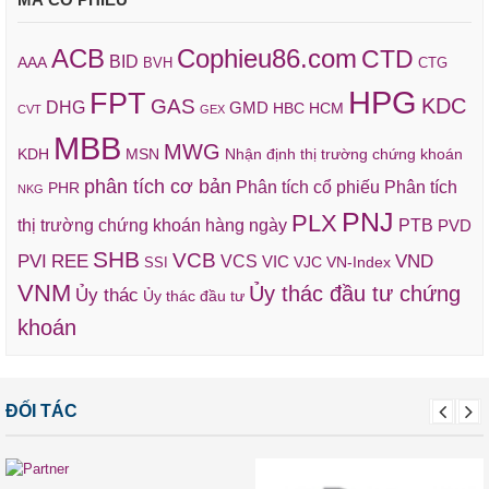
ACB
Cophieu86.com
CTD
BID
AAA
BVH
CTG
HPG
FPT
KDC
GAS
DHG
GMD
HBC
HCM
CVT
GEX
MBB
MWG
KDH
MSN
Nhận định thị trường chứng khoán
phân tích cơ bản
Phân tích cổ phiếu
Phân tích
PHR
NKG
PNJ
PLX
thị trường chứng khoán hàng ngày
PTB
PVD
SHB
VCB
REE
VND
PVI
VCS
VIC
VJC
VN-Index
SSI
VNM
Ủy thác đầu tư chứng
Ủy thác
Ủy thác đầu tư
khoán
ĐỐI TÁC