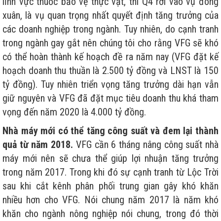
lĩnh vực thuốc bảo vệ thực vật, thì Q4 rơi vào vụ đông
xuân, là vụ quan trọng nhất quyết định tăng trưởng của
các doanh nghiệp trong ngành. Tuy nhiên, do cạnh tranh
trong ngành gay gắt nên chúng tôi cho rằng VFG sẽ khó
có thể hoàn thành kế hoạch đề ra năm nay (VFG đặt kế
hoạch doanh thu thuần là 2.500 tỷ đồng và LNST là 150
tỷ đồng). Tuy nhiên triển vọng tăng trưởng dài hạn vẫn
giữ nguyên và VFG đã đặt mục tiêu doanh thu khá tham
vọng đến năm 2020 là 4.000 tỷ đồng.
Nhà máy mới có thể tăng công suất và đem lại thành
quả từ năm 2018.
VFG cần 6 tháng nâng công suất nhà
máy mới nên sẽ chưa thể giúp lợi nhuận tăng trưởng
trong năm 2017. Trong khi đó sự cạnh tranh từ Lộc Trời
sau khi cắt kênh phân phối trung gian gây khó khăn
nhiều hơn cho VFG. Nói chung năm 2017 là năm khó
khăn cho ngành nông nghiệp nói chung, trong đó thời