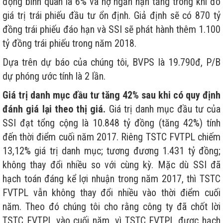
động bình quân là 6% và nợ ngắn hạn tăng trong khi đó
giá trị trái phiếu đầu tư ổn định. Giả định sẽ có 870 tỷ
đồng trái phiếu đáo hạn và SSI sẽ phát hành thêm 1.100
tỷ đồng trái phiếu trong năm 2018.
Dựa trên dự báo của chúng tôi, BVPS là 19.790đ, P/B
dự phóng ước tính là 2 lần.
Giá trị danh mục đầu tư tăng 42% sau khi có quy định
đánh giá lại theo thị giá.
Giá trị danh mục đầu tư của
SSI đạt tổng cộng là 10.848 tỷ đồng (tăng 42%) tính
đến thời điểm cuối năm 2017. Riêng TSTC FVTPL chiếm
13,12% giá trị danh mục; tương đương 1.431 tỷ đồng;
không thay đổi nhiều so với cùng kỳ. Mặc dù SSI đã
hạch toán đáng kể lợi nhuận trong năm 2017, thì TSTC
FVTPL vẫn không thay đổi nhiều vào thời điểm cuối
năm. Theo đó chúng tôi cho rằng công ty đã chốt lời
TSTC FVTPL vào cuối năm, vì TSTC FVTPL được hạch