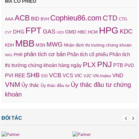
MÃ CỔ PHIẾU
ACB
Cophieu86.com
CTD
BID
AAA
BVH
CTG
HPG
FPT
KDC
GAS
DHG
GMD
HBC
HCM
CVT
GEX
MBB
MWG
KDH
MSN
Nhận định thị trường chứng khoán
phân tích cơ bản
Phân tích cổ phiếu
Phân tích
PHR
NKG
PNJ
PLX
thị trường chứng khoán hàng ngày
PTB
PVD
SHB
VCB
REE
VND
PVI
VCS
VIC
VJC
VN-Index
SSI
VNM
Ủy thác đầu tư chứng
Ủy thác
Ủy thác đầu tư
khoán
ĐỐI TÁC