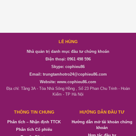
LÊ HÙNG
Nhà quản trị danh mục đầu tư chứng khoán
Điện thoại: 0961 498 596
Skype: cophieu86
Email: trungtamhotro24@cophieu86.com
Website: www.cophieu86.com
Địa chỉ: Tầng 3A - Tòa Nhà Sông Hồng , Số 23 Phan Chu Trinh - Hoàn
Kiếm - TP Hà Nội
THÔNG TIN CHUNG
HƯỚNG DẪN ĐẦU TƯ
Phân tích – Nhận định TTCK
Hướng dẫn mở tài khoản chứng
khoán
Phân tích Cổ phiếu
Hợp tác đầu tư