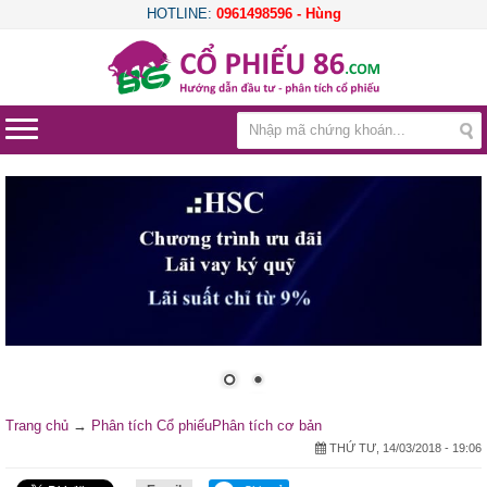
HOTLINE:
0961498596 - Hùng
Trang chủ
→
Phân tích Cổ phiếu
Phân tích cơ bản
THỨ TƯ, 14/03/2018 - 19:06