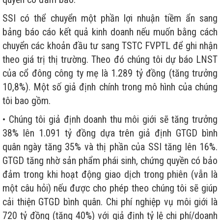
SSI có thể chuyển một phần lợi nhuận tiềm ẩn sang
bảng báo cáo kết quả kinh doanh nếu muốn bằng cách
chuyển các khoản đầu tư sang TSTC FVPTL để ghi nhận
theo giá trị thị trường. Theo đó chúng tôi dự báo LNST
của cổ đông công ty mẹ là 1.289 tỷ đồng (tăng trưởng
10,8%). Một số giả định chính trong mô hình của chúng
tôi bao gồm.
• Chúng tôi giả định doanh thu môi giới sẽ tăng trưởng
38% lên 1.091 tỷ đồng dựa trên giả định GTGD bình
quân ngày tăng 35% và thị phần của SSI tăng lên 16%.
GTGD tăng nhờ sản phẩm phái sinh, chứng quyền có bảo
đảm trong khi hoạt động giao dịch trong phiên (vẫn là
một câu hỏi) nếu được cho phép theo chúng tôi sẽ giúp
cải thiện GTGD bình quân. Chi phí nghiệp vụ môi giới là
720 tỷ đồng (tăng 40%) với giả định tỷ lệ chi phí/doanh