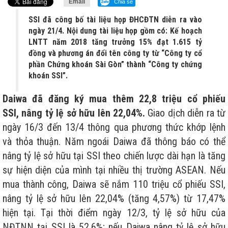
Email
Chia sẻ
SSI đã công bố tài liệu họp ĐHCĐTN diễn ra vào
ngày 21/4. Nội dung tài liệu họp gồm có: Kế hoạch
LNTT năm 2018 tăng trưởng 15% đạt 1.615 tỷ
đồng và phương án đổi tên công ty từ “Công ty cổ
phần Chứng khoán Sài Gòn” thành “Công ty chứng
khoán SSI”.
Daiwa đã đăng ký mua thêm 22,8 triệu cổ phiếu
SSI,
nâng tỷ lệ sở hữu lên 22,04%.
Giao dịch diễn ra từ
ngày 16/3 đến 13/4 thông qua phương thức khớp lệnh
và thỏa thuận. Năm ngoái Daiwa đã thông báo có thể
nâng tỷ lệ sở hữu tại SSI theo chiến lược dài hạn là tăng
sự hiện diện của mình tại nhiều thị trường ASEAN. Nếu
mua thành công, Daiwa sẽ nắm 110 triệu cổ phiếu SSI,
nâng tỷ lệ sở hữu lên 22,04% (tăng 4,57%) từ 17,47%
hiện tại. Tại thời điểm ngày 12/3, tỷ lệ sở hữu của
NĐTNN tại SSI là 52,6%; nếu Daiwa nâng tỷ lệ sở hữu