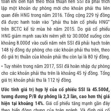
toán khi đến hạn theo thỏa thuận nên SSI đã phải trích
lập một khoản dự phòng mới cho khoản phải thu liên
quan đến HNG trong năm 2016. Tổng cộng 229 tỷ đồng
đã được hanh toán vào “phải thu bán cổ phiếu HNG”
trên BCTC kể từ mùa hè năm 2015. Do giá cổ phiếu
HNG giảm mạnh sau khi niêm yết từ 30.000đ xuống còn
khoảng 8.000đ vào cuối năm nên SSI đã phải hạch toán
148 tỷ đồng dự phòng cho các khoản phải thu trên, theo
đó giá trị thuần của khoản phải thu còn lại là 80 tỷ đồng.
• Tuy nhiên trong năm 2017, SSI đã hoàn nhập dự phòng
cho các khoản phải thu trên là khoảng 45 tỷ đồng. Tổng
giá trị khoản phải thu là 112 tỷ đồng.
Ước tính giá trị hợp lý của cổ phiếu SSI là 45.500đ,
tương đương P/B dự phóng là 2,3 lần, cao hơn thị giá
hiện tại khoảng 14%.
Giá cổ phiếu tăng mạnh gần đây
theo biến động chung của toàn ngành. Và định giá cổ