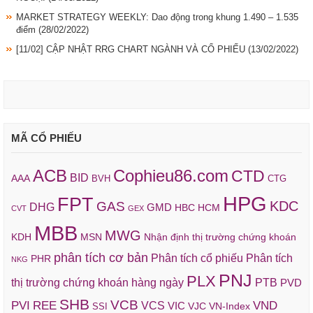
MARKET STRATEGY WEEKLY: Dao động trong khung 1.490 – 1.535
điểm
(28/02/2022)
[11/02] CẬP NHẬT RRG CHART NGÀNH VÀ CỔ PHIẾU
(13/02/2022)
MÃ CỔ PHIẾU
ACB
Cophieu86.com
CTD
BID
AAA
BVH
CTG
HPG
FPT
KDC
GAS
DHG
GMD
HBC
HCM
CVT
GEX
MBB
MWG
KDH
MSN
Nhận định thị trường chứng khoán
phân tích cơ bản
Phân tích cổ phiếu
Phân tích
PHR
NKG
PNJ
PLX
thị trường chứng khoán hàng ngày
PTB
PVD
SHB
VCB
REE
VND
PVI
VCS
VIC
VJC
VN-Index
SSI