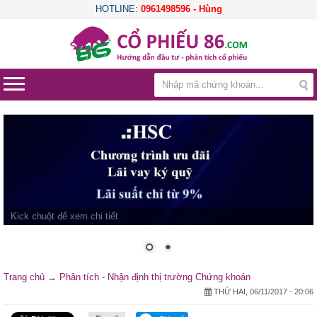
HOTLINE:
0961498596 - Hùng
Kick chuột để xem chi tiết
Trang chủ
→
Phân tích - Nhận định thị trường Chứng khoán
THỨ HAI, 06/11/2017 - 20:06