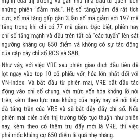
mạnh của thị trường và gần như nhà đầu tư quên luôn
những phiên “đẫm máu”. Hệ số tăng/giảm đã rất tích
cực, số mã tăng gấp gần 3 lần số mã giảm với 197 mã
tăng trong khi chỉ có 77 mã giảm. Đặc biệt, phiên nay
chỉ số tăng mạnh và đều trên tất cả “các tuyến” lên sát
ngưỡng kháng cự 850 điểm và không có sự tác động
của cặp cày chỉ số ROS và SAB.
Như vậy, với việc VRE sau phiên giao dịch đầu tiên đã
lọt ngay vào top 10 cổ phiếu vốn hóa lớn nhất đối với
VN-Index. Và bắt đầu từ phiên mai, VRE bắt đầu tác
động vào chỉ số chung, với mức vốn hóa khổng lồ nói
trên, kèm theo lực mua khủng của ngày nay sẽ nối tiếp
đà tăng trần của VRE và sẽ bắt đầy đẩy chỉ số. Nếu
phiên mai diễn biến thị trường tiếp tục thuận như phiên
nay, kèm theo có thêm trụ đẩy mới là VRE, thì việc
phá mốc kháng cự 850 điểm là quá nhẹ nhàng.