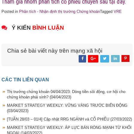
Tham gia nhóm phân tích cổ phiếu chuyên sâu tại đây.
Posted in
Phân tích - Nhận định thị trường Chứng khoán
Tagged
VRE
Ý KIẾN
BÌNH LUẬN
Chia sẻ bài viết này trên mạng xã hội
CÁC TIN LIÊN QUAN
Thị trường chứng khoán 04/04/2023: Dòng tiền sôi động, cơ hội cho
chứng khoán phái sinh?
(04/04/2023)
MARKET STRATEGY WEEKLY: VỮNG VÀNG TRƯỚC BIẾN ĐỘNG
(03/04/2023)
[TUẦN 28/03 – 01/4] Cập nhật RRG NGÀNH và CỔ PHIẾU
(27/03/2022)
MARKET STRATEGY WEEKLY: ÁP LỰC BÁN RÒNG MẠNH TỪ KHỐI
NGOẠI
(14/03/2022)