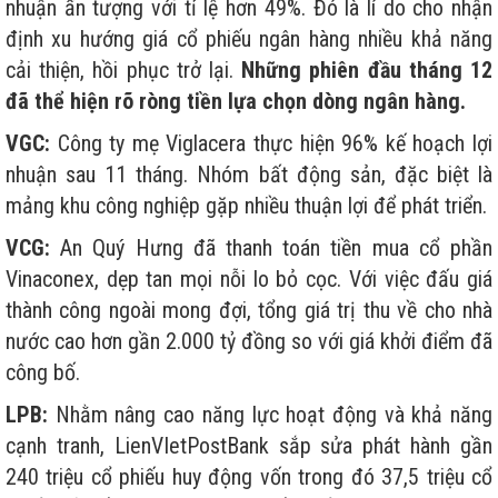
nhuận ấn tượng với tỉ lệ hơn 49%. Đó là lí do cho nhận
định xu hướng giá cổ phiếu ngân hàng nhiều khả năng
cải thiện, hồi phục trở lại.
Những phiên đầu tháng 12
đã thể hiện rõ ròng tiền lựa chọn dòng ngân hàng.
VGC:
Công ty mẹ Viglacera thực hiện 96% kế hoạch lợi
nhuận sau 11 tháng. Nhóm bất động sản, đặc biệt là
mảng khu công nghiệp gặp nhiều thuận lợi để phát triển.
VCG:
An Quý Hưng đã thanh toán tiền mua cổ phần
Vinaconex, dẹp tan mọi nỗi lo bỏ cọc. Với việc đấu giá
thành công ngoài mong đợi, tổng giá trị thu về cho nhà
nước cao hơn gần 2.000 tỷ đồng so với giá khởi điểm đã
công bố.
LPB:
Nhằm nâng cao năng lực hoạt động và khả năng
cạnh tranh, LienVIetPostBank sắp sửa phát hành gần
240 triệu cổ phiếu huy động vốn trong đó 37,5 triệu cổ