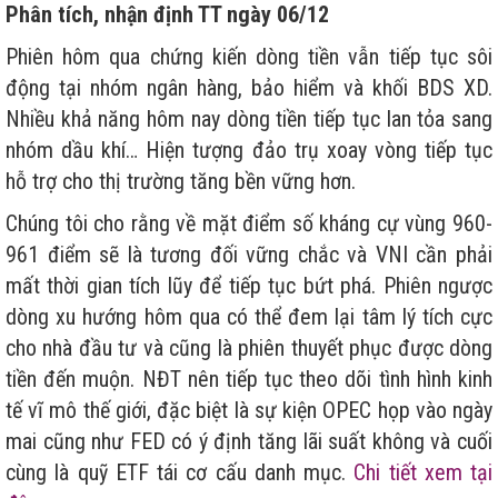
Phân tích, nhận định TT ngày 06/12
Phiên hôm qua chứng kiến dòng tiền vẫn tiếp tục sôi
động tại nhóm ngân hàng, bảo hiểm và khối BDS XD.
Nhiều khả năng hôm nay dòng tiền tiếp tục lan tỏa sang
nhóm dầu khí… Hiện tượng đảo trụ xoay vòng tiếp tục
hỗ trợ cho thị trường tăng bền vững hơn.
Chúng tôi cho rằng về mặt điểm số kháng cự vùng 960-
961 điểm sẽ là tương đối vững chắc và VNI cần phải
mất thời gian tích lũy để tiếp tục bứt phá. Phiên ngược
dòng xu hướng hôm qua có thể đem lại tâm lý tích cực
cho nhà đầu tư và cũng là phiên thuyết phục được dòng
tiền đến muộn. NĐT nên tiếp tục theo dõi tình hình kinh
tế vĩ mô thế giới, đặc biệt là sự kiện OPEC họp vào ngày
mai cũng như FED có ý định tăng lãi suất không và cuối
cùng là quỹ ETF tái cơ cấu danh mục.
Chi tiết xem tại