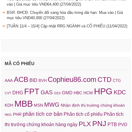
vào | Giá mục tiêu VND64,400
(27/04/2022)
BSR: ĐHCĐ: Chuyển đổi sang hóa dầu trong dài hạn. Mua vào | Giá
mục tiêu VND40,000
(27/04/2022)
[TUẦN 11/4 – 15/4] Cập nhật RRG NGÀNH và CỔ PHIẾU
(11/04/2022)
MÃ CỔ PHIẾU
ACB
Cophieu86.com
CTD
BID
AAA
BVH
CTG
HPG
FPT
KDC
GAS
DHG
GMD
HBC
HCM
CVT
GEX
MBB
MWG
KDH
MSN
Nhận định thị trường chứng khoán
phân tích cơ bản
Phân tích cổ phiếu
Phân tích
PHR
NKG
PNJ
PLX
thị trường chứng khoán hàng ngày
PTB
PVD