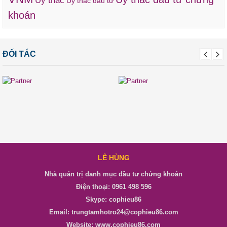
Ủy thác
Ủy thác đầu tư
khoán
ĐỐI TÁC
LÊ HÙNG
Nhà quản trị danh mục đầu tư chứng khoán
Điện thoại: 0961 498 596
Skype: cophieu86
Email: trungtamhotro24@cophieu86.com
Website: www.cophieu86.com