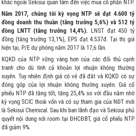
khác ngoài Sekisui quan tâm đến việc mua cổ phần NTP.
Năm 2017, chúng tôi kỳ vọng NTP sẽ đạt 4.600 tỷ
đồng doanh thu thuần (tăng trưởng 5,6%) và 512 tỷ
đồng LNTT (tăng trưởng 14,4%).
LNST đạt 450 tỷ
đồng (tăng trưởng 13,1%), EPS đạt 4.537đ. Tại thị giá
hiện tại, P/E dự phóng năm 2017 là 17,6 lần.
KQKD của NTP vững vàng hơn của các đối thủ cạnh
tranh cho dù tính cả khoản lợi nhuận không thường
xuyên. Tuy nhiên định giá có vẻ đã đắt và KQKD có sự
đóng góp của lợi nhuận không thường xuyên. Giá cổ
phiếu NTP đã tăng tốt, tăng 25,4% so với đầu năm nhờ
kỳ vọng SCIC thoái vốn và có sự tham gia của NĐT mới
là Sekisui Chemical. Sau khi ban lãnh đạo và Sekisui phủ
quyết nội dung nới room tại ĐHCĐBT, giá cổ phiếu NTP
đã giảm 9%.