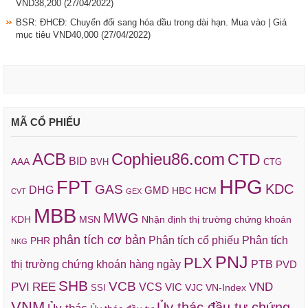
VND38,200
(27/04/2022)
BSR: ĐHCĐ: Chuyển đổi sang hóa dầu trong dài hạn. Mua vào | Giá
mục tiêu VND40,000
(27/04/2022)
MÃ CỔ PHIẾU
ACB
Cophieu86.com
CTD
BID
AAA
BVH
CTG
HPG
FPT
KDC
GAS
DHG
GMD
HBC
HCM
CVT
GEX
MBB
MWG
KDH
MSN
Nhận định thị trường chứng khoán
phân tích cơ bản
Phân tích cổ phiếu
Phân tích
PHR
NKG
PNJ
PLX
thị trường chứng khoán hàng ngày
PTB
PVD
SHB
VCB
REE
VND
PVI
VCS
VIC
VJC
VN-Index
SSI
VNM
Ủy thác đầu tư chứng