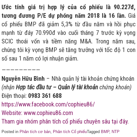
Ước tính giá trị hợp lý của cổ phiếu là 90.227đ,
tương đương P/E dự phóng năm 2018 là 16 lần.
Giá
cổ phiếu BMP đã giảm 5,3% từ đầu năm và hồi phục
mạnh từ đáy 70.990đ vào cuối tháng 7 trước kỳ vọng
SCIC thoái vốn và tiềm năng M&A. Trong năm sau,
chúng tôi kỳ vọng BMP sẽ tăng trưởng với tốc độ 1 con
số sau 1 năm có lợi nhuận giảm.
—————————
Nguyễn Hữu Bình
– Nhà quản lý tài khoản chứng khoán
(nhận
Hợp tác đầu tư – Quản lý tài khoản
chứng khoán)
Điện thoại:
0983 361 688
https://www.facebook.com/cophieu86/
Website: www.cophieu86.com
Tham gia nhóm phân tích cổ phiếu chuyên sâu tại đây.
Posted in
Phân tích cơ bản
,
Phân tích Cổ phiếu
Tagged
BMP
,
NTP