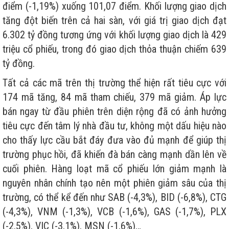
điểm (-1,19%) xuống 101,07 điểm. Khối lượng giao dịch
tăng đột biến trên cả hai sàn, với giá trị giao dịch đạt
6.302 tỷ đồng tương ứng với khối lượng giao dịch là 429
triệu cổ phiếu, trong đó giao dịch thỏa thuận chiếm 639
tỷ đồng.
Tất cả các mã trên thị trường thể hiện rất tiêu cực với
174 mã tăng, 84 mã tham chiếu, 379 mã giảm. Áp lực
bán ngay từ đầu phiên trên diện rộng đã có ảnh hưởng
tiêu cực đến tâm lý nhà đầu tư, không một dấu hiệu nào
cho thấy lực cầu bắt đáy đưa vào đủ mạnh để giúp thị
trường phục hồi, đã khiến đà bán càng mạnh dần lên về
cuối phiên. Hàng loạt mã cổ phiếu lớn giảm mạnh là
nguyên nhân chính tạo nên một phiên giảm sâu của thị
trường, có thể kể đến như SAB (-4,3%), BID (-6,8%), CTG
(-4,3%), VNM (-1,3%), VCB (-1,6%), GAS (-1,7%), PLX
(-2,5%), VIC (-3,1%), MSN (-1,6%)…