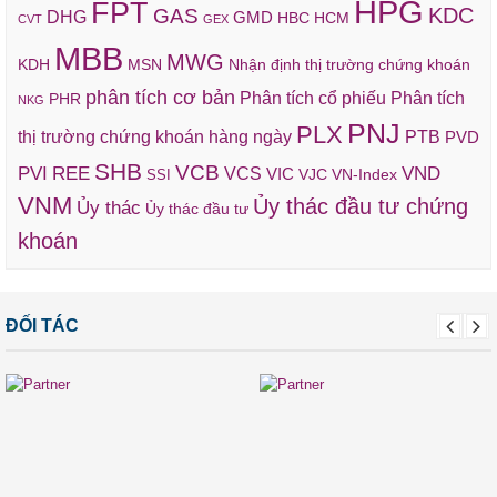
HPG
FPT
KDC
GAS
DHG
GMD
HBC
HCM
CVT
GEX
MBB
MWG
KDH
MSN
Nhận định thị trường chứng khoán
phân tích cơ bản
Phân tích cổ phiếu
Phân tích
PHR
NKG
PNJ
PLX
thị trường chứng khoán hàng ngày
PTB
PVD
SHB
VCB
REE
VND
PVI
VCS
VIC
VJC
VN-Index
SSI
VNM
Ủy thác đầu tư chứng
Ủy thác
Ủy thác đầu tư
khoán
ĐỐI TÁC