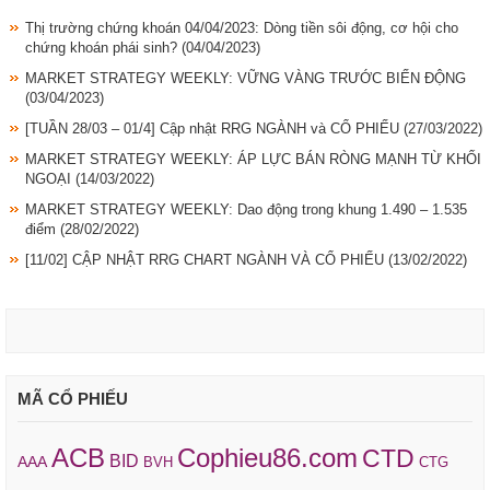
Thị trường chứng khoán 04/04/2023: Dòng tiền sôi động, cơ hội cho
chứng khoán phái sinh?
(04/04/2023)
MARKET STRATEGY WEEKLY: VỮNG VÀNG TRƯỚC BIẾN ĐỘNG
(03/04/2023)
[TUẦN 28/03 – 01/4] Cập nhật RRG NGÀNH và CỔ PHIẾU
(27/03/2022)
MARKET STRATEGY WEEKLY: ÁP LỰC BÁN RÒNG MẠNH TỪ KHỐI
NGOẠI
(14/03/2022)
MARKET STRATEGY WEEKLY: Dao động trong khung 1.490 – 1.535
điểm
(28/02/2022)
[11/02] CẬP NHẬT RRG CHART NGÀNH VÀ CỔ PHIẾU
(13/02/2022)
MÃ CỔ PHIẾU
ACB
Cophieu86.com
CTD
BID
AAA
BVH
CTG