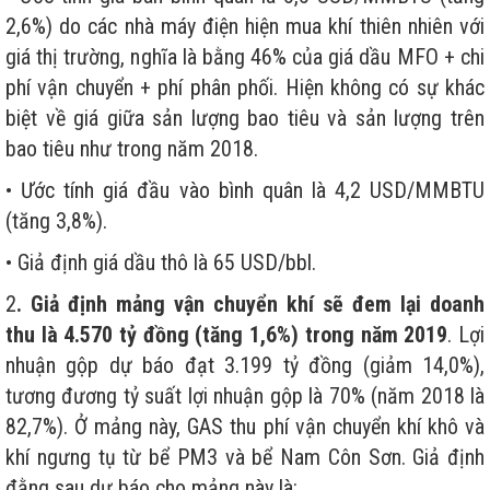
2,6%) do các nhà máy điện hiện mua khí thiên nhiên với
giá thị trường, nghĩa là bằng 46% của giá dầu MFO + chi
phí vận chuyển + phí phân phối. Hiện không có sự khác
biệt về giá giữa sản lượng bao tiêu và sản lượng trên
bao tiêu như trong năm 2018.
• Ước tính giá đầu vào bình quân là 4,2 USD/MMBTU
(tăng 3,8%).
• Giả định giá dầu thô là 65 USD/bbl.
2
. Giả định mảng vận chuyển khí sẽ đem lại doanh
thu là 4.570 tỷ đồng (tăng 1,6%) trong năm 2019
. Lợi
nhuận gộp dự báo đạt 3.199 tỷ đồng (giảm 14,0%),
tương đương tỷ suất lợi nhuận gộp là 70% (năm 2018 là
82,7%). Ở mảng này, GAS thu phí vận chuyển khí khô và
khí ngưng tụ từ bể PM3 và bể Nam Côn Sơn. Giả định
đằng sau dự báo cho mảng này là: