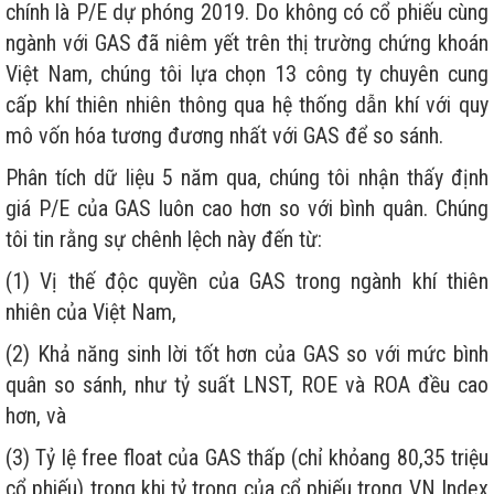
chính là P/E dự phóng 2019. Do không có cổ phiếu cùng
ngành với GAS đã niêm yết trên thị trường chứng khoán
Việt Nam, chúng tôi lựa chọn 13 công ty chuyên cung
cấp khí thiên nhiên thông qua hệ thống dẫn khí với quy
mô vốn hóa tương đương nhất với GAS để so sánh.
Phân tích dữ liệu 5 năm qua, chúng tôi nhận thấy định
giá P/E của GAS luôn cao hơn so với bình quân. Chúng
tôi tin rằng sự chênh lệch này đến từ:
(1) Vị thế độc quyền của GAS trong ngành khí thiên
nhiên của Việt Nam,
(2) Khả năng sinh lời tốt hơn của GAS so với mức bình
quân so sánh, như tỷ suất LNST, ROE và ROA đều cao
hơn, và
(3) Tỷ lệ free float của GAS thấp (chỉ khỏang 80,35 triệu
cổ phiếu) trong khi tỷ trọng của cổ phiếu trong VN Index