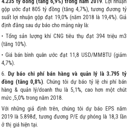
4.235 tỷ đồng (tăng 6,9%) trong năm 2019
. Lợi nhuận
gộp ước đạt 805 tỷ đồng (tăng 4,7%), tương đương tỷ
suất lợi nhuận gộp đạt 19,0% (năm 2018 là 19,4%). Giả
định đằng sau dự báo cho mảng này là:
• Tổng sản lượng khí CNG tiêu thụ đạt 394 triệu m3
(tăng 10%).
• Giá bán bình quân ước đạt 11,8 USD/MMBTU (giảm
4,7%).
6.
Dự báo chi phí bán hàng và quản lý là 3.795 tỷ
đồng (tăng 0,8%)
. Chúng tôi dự báo tỷ lệ chi phí bán
hàng & quản lý/doanh thu là 5,1%, cao hơn một chút
mức ,5,0% trong năm 2018.
Với những giả định trên, chúng tôi dự báo EPS năm
2019 là 5.898đ, tương đương P/E dự phóng là 18,3 lần
ở thị giá hiện tại.