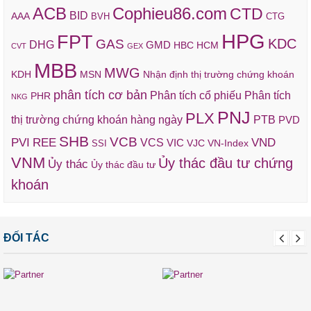
ACB
Cophieu86.com
CTD
BID
AAA
BVH
CTG
HPG
FPT
KDC
GAS
DHG
GMD
HBC
HCM
CVT
GEX
MBB
MWG
KDH
MSN
Nhận định thị trường chứng khoán
phân tích cơ bản
Phân tích cổ phiếu
Phân tích
PHR
NKG
PNJ
PLX
thị trường chứng khoán hàng ngày
PTB
PVD
SHB
VCB
REE
VND
PVI
VCS
VIC
VJC
VN-Index
SSI
VNM
Ủy thác đầu tư chứng
Ủy thác
Ủy thác đầu tư
khoán
ĐỐI TÁC