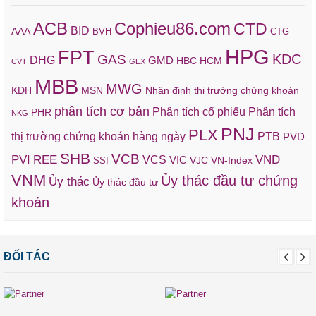
ACB
Cophieu86.com
CTD
BID
AAA
BVH
CTG
HPG
FPT
KDC
GAS
DHG
GMD
HBC
HCM
CVT
GEX
MBB
MWG
KDH
MSN
Nhận định thị trường chứng khoán
phân tích cơ bản
Phân tích cổ phiếu
Phân tích
PHR
NKG
PNJ
PLX
thị trường chứng khoán hàng ngày
PTB
PVD
SHB
VCB
REE
VND
PVI
VCS
VIC
VJC
VN-Index
SSI
VNM
Ủy thác đầu tư chứng
Ủy thác
Ủy thác đầu tư
khoán
ĐỐI TÁC