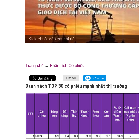
Kick chuột để xem chi tiết
Trang chủ
→
Phân tích Cổ phiếu
Email
Chia sẻ
Danh sách TOP 30 cổ phiếu mạnh nhất thị trường: