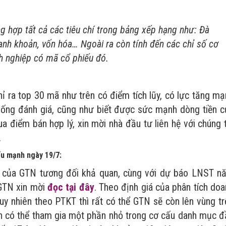
g hợp tất cả các tiêu chí trong bảng xếp hạng như: Đà
hanh khoản, vốn hóa… Ngoài ra còn tính đến các chỉ số cơ
h nghiệp có mã cổ phiếu đó.
hỉ ra top 30 mã như trên có điểm tích lũy, có lực tăng m
 thống đánh giá, cũng như biết được sức mạnh dòng tiền c
 điểm bán hợp lý, xin mời nhà đầu tư liên hệ với chúng t
.
u mạnh ngày 19/7:
 của GTN tương đối khả quan, cùng với dự báo LNST n
 GTN xin mời
đọc tại đây
. Theo định giá của phân tích do
uy nhiên theo PTKT thì rất có thể GTN sẽ còn lên vùng tr
hạn có thể tham gia một phần nhỏ trong cơ cấu danh mục đ