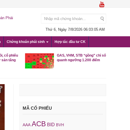
án Phái
Thứ 6, Ngày 7/8/2026
06:03:06 AM
n
Chứng khoán phái sinh
Hợp tác đầu tư CK
i, cổ phiếu
GAS, VHM, STB “gồng” chỉ số
 sản tăng
quanh ngưỡng 1.200 điểm
MÃ CỔ PHIẾU
ACB
BID
AAA
BVH