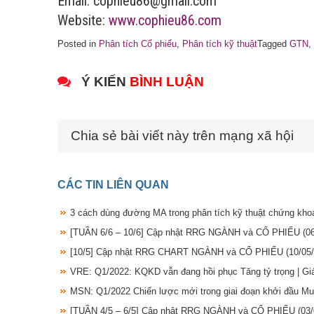
Email: cophieu86@gmail.com
Website:
www.cophieu86.com
Posted in
Phân tích Cổ phiếu
,
Phân tích kỹ thuật
Tagged
GTN
,
Ý KIẾN
BÌNH LUẬN
Chia sẻ bài viết này trên mạng xã hội
CÁC TIN LIÊN QUAN
3 cách dùng đường MA trong phân tích kỹ thuật chứng kh
[TUẦN 6/6 – 10/6] Cập nhật RRG NGÀNH và CỔ PHIẾU
(0
[10/5] Cập nhật RRG CHART NGÀNH và CỔ PHIẾU
(10/05
VRE: Q1/2022: KQKD vẫn đang hồi phục Tăng tỷ trọng | G
MSN: Q1/2022 Chiến lược mới trong giai đoạn khởi đầu M
[TUẦN 4/5 – 6/5] Cập nhật RRG NGÀNH và CỔ PHIẾU
(03