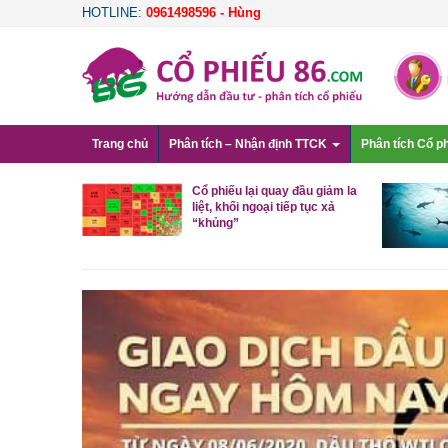
HOTLINE:
0961498596 - Hùng
Trang chủ
Phân tích – Nhận định TTCK
Phân tích Cổ p
g gần 400
Cổ phiếu lại quay đầu giảm la
n VN-Index
liệt, khối ngoại tiếp tục xả
“khủng”