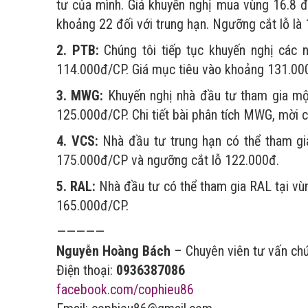
tư của mình. Giá khuyến nghị mua vùng 16.8 đ
khoảng 22 đối với trung hạn. Ngưỡng cắt lỗ là 
2. PTB:
Chúng tôi tiếp tục khuyến nghị các 
114.000đ/CP. Giá mục tiêu vào khoảng 131.000
3. MWG:
Khuyến nghị nhà đầu tư tham gia một
125.000đ/CP. Chi tiết bài phân tích MWG, mời
4. VCS:
Nhà đầu tư trung hạn có thể tham gi
175.000đ/CP và ngưỡng cắt lỗ 122.000đ.
5. RAL:
Nhà đầu tư có thể tham gia RAL tại vù
165.000đ/CP.
—————
Nguyễn Hoàng Bách
– Chuyên viên tư vấn ch
Điện thoại:
0936387086
facebook.com/cophieu86