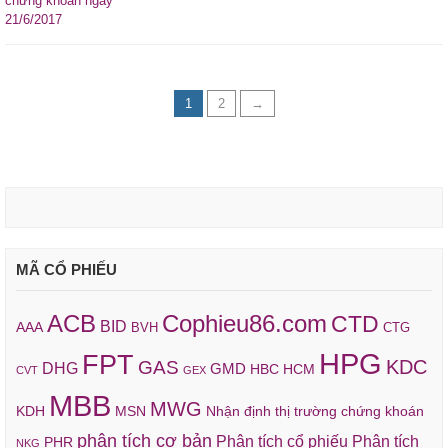
1
2
→
MÃ CỔ PHIẾU
ACB
Cophieu86.com
CTD
BID
AAA
BVH
CTG
HPG
FPT
KDC
GAS
DHG
GMD
HBC
HCM
CVT
GEX
MBB
MWG
KDH
MSN
Nhận định thị trường chứng khoán
phân tích cơ bản
Phân tích cổ phiếu
Phân tích
PHR
NKG