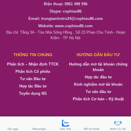
Điện thoại: 0961 498 596
Skype: cophieu86
Email: trungtamhotro24@cophieu86.com
Website: www.cophieu86.com
Địa chỉ: Tầng 3A - Tòa Nhà Sông Hồng , Số 23 Phan Chu Trinh - Hoàn
Kiếm - TP Hà Nội
THÔNG TIN CHUNG
HƯỚNG DẪN ĐẦU TƯ
Phân tích – Nhận định TTCK
Hướng dẫn mở tài khoản chứng
khoán
Phân tích Cổ phiếu
Hợp tác đầu tư
Tư vấn Đầu tư
Kinh nghiệm mở tài khoản
Hợp tác Đầu tư
Tư vấn đầu tư
Tuyển dụng NS
Phân tích Cơ bản – Kỹ thuật
cophieu86.com - Phân tích cổ phiếu - Quản trị danh mục đầu tư
Gọi ngay
Messenger
Zalo chát
Mở tài khoản
Nhóm tư vấn