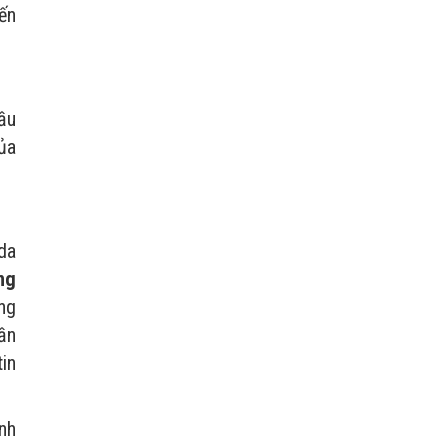
ến
ầu
của
da
ng
ng
ần
tin
nh