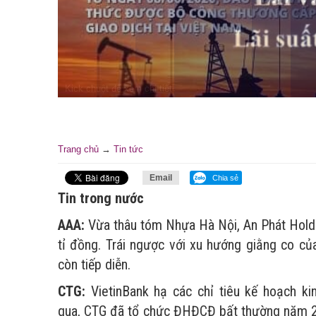
Trang chủ
→
Tin tức
Email
Chia sẻ
Tin trong nước
AAA:
Vừa thâu tóm Nhựa Hà Nội, An Phát Holdin
tỉ đồng. Trái ngược với xu hướng giằng co của
còn tiếp diễn.
CTG:
VietinBank hạ các chỉ tiêu kế hoạch k
qua, CTG đã tổ chức ĐHĐCĐ bất thường năm 201