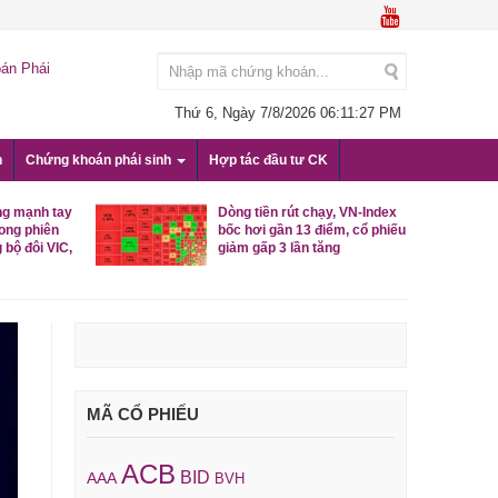
án Phái
Thứ 6, Ngày 7/8/2026
06:11:28 PM
n
Chứng khoán phái sinh
Hợp tác đầu tư CK
ng mạnh tay
Dòng tiền rút chạy, VN-Index
rong phiên
bốc hơi gần 13 điểm, cổ phiếu
 bộ đôi VIC,
giảm gấp 3 lần tăng
MÃ CỔ PHIẾU
ACB
BID
AAA
BVH