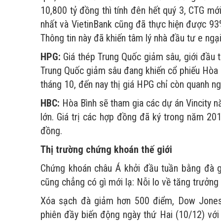
10,800 tỷ đồng thì tính đên hết quý 3, CTG mớ
nhất và VietinBank cũng đã thực hiện được 93
Thông tin này đã khiến tâm lý nhà đầu tư e ngại
HPG:
Giá thép Trung Quốc giảm sâu, giới đầu t
Trung Quốc giảm sâu đang khiến cổ phiếu Hòa 
tháng 10, đến nay thị giá HPG chỉ còn quanh 
HBC:
Hòa Bình sẽ tham gia các dự án Vincity 
lớn. Giá trị các hợp đồng đã ký trong năm 
đồng.
Thị trường chứng khoán thế giới
Chứng khoán châu Á khởi đầu tuần bằng đà g
cũng chẳng có gì mới lạ: Nỗi lo về tăng trưởn
Xóa sạch đà giảm hơn 500 điểm, Dow Jones 
phiên đầy biến động ngày thứ Hai (10/12) với