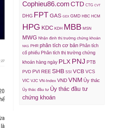
Cophieu86.com
CTD
CTG
CVT
FPT
GAS
DHG
GMD
HBC
HCM
GEX
HPG
MBB
KDC
KDH
MSN
MWG
Nhận định thị trường chứng khoán
phân tích cơ bản
Phân tích
PHR
NKG
cổ phiếu
Phân tích thị trường chứng
PNJ
PLX
:27
khoán hàng ngày
PTB
SHB
VCB
REE
PVI
VCS
PVD
SSI
VNM
VND
Ủy thác
VIC
VJC
VN-Index
Ủy thác đầu tư
Ủy thác đầu tư
20
chứng khoán
hể
ừa
là