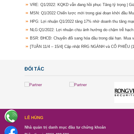
VRE: Q1/2022: KQKD vẫn đang hồi phục Tăng tỷ trọng | G
MSN: Q1/2022 Chiến lược mới trong giai đoạn khởi đầu M
HPG: Lợi nhuận Q1/2022 tăng 17% nhờ doanh thu tăng mạ
NLG:Q1/2022: Lợi nhuận chịu ảnh hưởng do chậm trễ hạch
BSR: ĐHCĐ: Chuyển đổi sang hóa dầu trong dài hạn. Mua 
[TUẦN 11/4 – 15/4] Cập nhật RRG NGÀNH và CỔ PHIẾU
(
ĐỐI TÁC
LÊ HÙNG
Nhà quản trị danh mục đầu tư chứng khoán