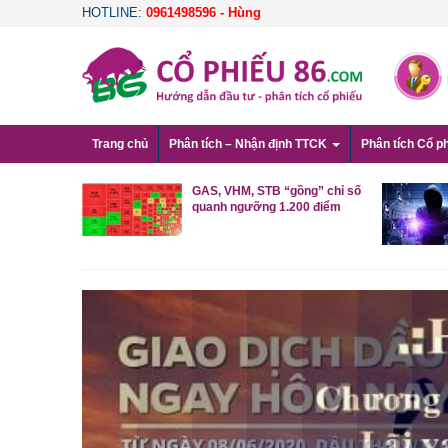
HOTLINE:
0961498596 - Hùng
Trang chủ
Phân tích – Nhận định TTCK
Phân tích Cổ p
i, cổ phiếu
GAS, VHM, STB “gồng” chỉ số
 sản tăng
quanh ngưỡng 1.200 điểm