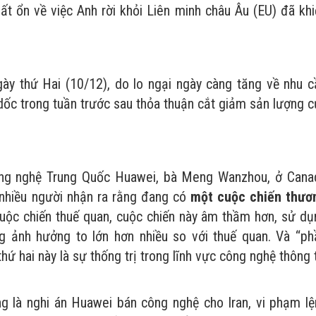
t ổn về việc Anh rời khỏi Liên minh châu Âu (EU) đã khi
y thứ Hai (10/12), do lo ngại ngày càng tăng về nhu c
 dốc trong tuần trước sau thỏa thuận cắt giảm sản lượng 
công nghệ Trung Quốc Huawei, bà Meng Wanzhou, ở Cana
 nhiều người nhận ra rằng đang có
một cuộc chiến thươ
cuộc chiến thuế quan, cuộc chiến này âm thầm hơn, sử dụ
g ảnh hưởng to lớn hơn nhiều so với thuế quan. Và “ph
ứ hai này là sự thống trị trong lĩnh vực công nghệ thông 
 là nghi án Huawei bán công nghệ cho Iran, vi phạm lệ