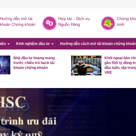
Hướng dẫn mở tài
Hợp tác - Dịch vụ
Chứng kho
khoản Chứng khoán
Nguồn Hàng
sinh
hiếu
Kinh nghiệm đầu tư
Hướng dẫn cách mở tài khoản chứng khoá
Nhà đầu tư hoang mang
Khối ngoại bán rò
trước chiêu trò hack tài
gần 500 tỷ đồng t
khoản chứng khoán
đầu tuần, tập trung
VRE