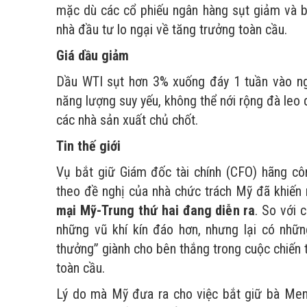
mặc dù các cổ phiếu ngân hàng sụt giảm và bấ
nhà đầu tư lo ngại về tăng trưởng toàn cầu.
Giá dầu giảm
Dầu WTI sụt hơn 3% xuống đáy 1 tuần vào ngà
năng lượng suy yếu, không thể nới rộng đà leo
các nhà sản xuất chủ chốt.
Tin thế giới
Vụ bắt giữ Giám đốc tài chính (CFO) hãng 
theo đề nghị của nhà chức trách Mỹ đã khiến
mại Mỹ-Trung thứ hai đang diễn ra
. So với 
những vũ khí kín đáo hơn, nhưng lại có nhữn
thưởng” giành cho bên thắng trong cuộc chiến th
toàn cầu.
Lý do mà Mỹ đưa ra cho việc bắt giữ bà Meng