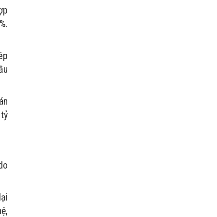
ợp
%.
hép
ầu
án
tỷ
do
ại
ệ,