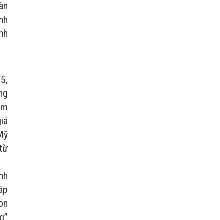
oàn
ình
ảnh
/5,
ng
ôm
giá
Mỹ
từ
ính
áp
won
ng”