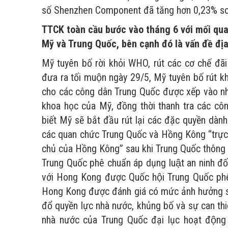
số Shenzhen Component đã tăng hơn 0,23% so 
TTCK toàn cầu bước vào tháng 6 với mối qua
Mỹ và Trung Quốc, bên cạnh đó là vấn đề địa
Mỹ tuyên bố rời khỏi WHO, rút các cơ chế 
đưa ra tối muộn ngày 29/5, Mỹ tuyên bố rút kho
cho các công dân Trung Quốc được xếp vào nh
khoa học của Mỹ, đồng thời thanh tra các c
biết Mỹ sẽ bắt đầu rút lại các đặc quyền dà
các quan chức Trung Quốc và Hồng Kông “trực t
chủ của Hồng Kông” sau khi Trung Quốc thông q
Trung Quốc phê chuẩn áp dụng luật an ninh đối
với Hong Kong được Quốc hội Trung Quốc phê c
Hong Kong được đánh giá có mức ảnh hưởng sâ
đổ quyền lực nhà nước, khủng bố và sự can t
nhà nước của Trung Quốc đại lục hoạt độ