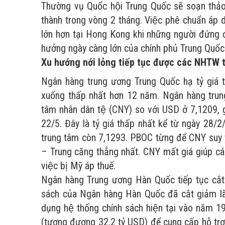
Thường vụ Quốc hội Trung Quốc sẽ soạn thảo 
thành trong vòng 2 tháng. Việc phê chuẩn áp dụ
lớn hơn tại Hong Kong khi những người đứng đ
hưởng ngày càng lớn của chính phủ Trung Quốc
Xu hướng nới lỏng tiếp tục được các NHTW t
Ngân hàng trung ương Trung Quốc hạ tỷ giá 
xuống thấp nhất hơn 12 năm. Ngân hàng trun
tâm nhân dân tệ (CNY) so với USD ở 7,1209
22/5. Đây là tỷ giá thấp nhất kể từ ngày 28/2
trung tâm còn 7,1293. PBOC từng để CNY suy yê
– Trung căng thẳng nhất. CNY mất giá giúp các
việc bị Mỹ áp thuế.
Ngân hàng Trung ương Hàn Quốc tiếp tục cắt
sách của Ngân hàng Hàn Quốc đã cắt giảm lã
dụng hệ thống chính sách hiện tại vào năm
(tương đương 32,2 tỷ USD) để cung cấp hỗ trơ