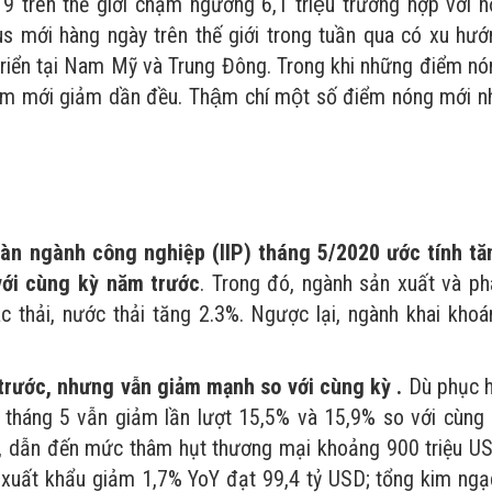
 trên thế giới chạm ngưỡng 6,1 triệu trường hợp với 
 mới hàng ngày trên thế giới trong tuần qua có xu hươ
 triển tại Nam Mỹ và Trung Đông. Trong khi những điểm no
ễm mới giảm dần đều. Thậm chí một số điểm nóng mới 
oàn ngành công nghiệp (IIP) tháng 5/2020 ước tính tă
với cùng kỳ năm trước
. Trong đó, ngành sản xuất và ph
c thải, nước thải tăng 2.3%. Ngược lại, ngành khai khoá
trước, nhưng vẫn giảm mạnh so với cùng kỳ .
Dù phục h
 tháng 5 vẫn giảm lần lượt 15,5% và 15,9% so với cùng 
SD, dẫn đến mức thâm hụt thương mại khoảng 900 triệu US
xuất khẩu giảm 1,7% YoY đạt 99,4 tỷ USD; tổng kim ngạ