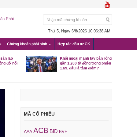
án Phái
Thứ 5, Ngày 6/8/2026
10:06:39 AM
n
Chứng khoán phái sinh
Hợp tác đầu tư CK
 sản lao
Khối ngoại mạnh tay bán ròng
ông đỡ nổi
gần 1.200 tỷ đồng trong phiên
13/9, đâu là tâm điểm?
MÃ CỔ PHIẾU
ACB
BID
AAA
BVH