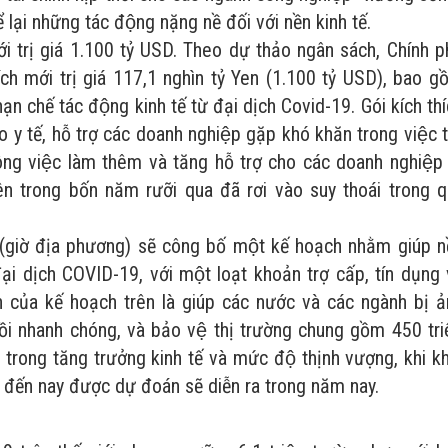
̣i những tác động nặng nề đối với nền kinh tế.
́i trị giá 1.100 tỷ USD. Theo dự thảo ngân sách, Chính p
h mới trị giá 117,1 nghìn tỷ Yen (1.100 tỷ USD), bao g
̣n chế tác động kinh tế từ đại dịch Covid-19. Gói kích th
y tế, hỗ trợ các doanh nghiệp gặp khó khăn trong việc 
ông việc làm thêm và tăng hỗ trợ cho các doanh nghiệp
iên trong bốn năm rưỡi qua đã rơi vào suy thoái trong 
giờ địa phương) sẽ công bố một kế hoạch nhằm giúp n
i dịch COVID-19, với một loạt khoản trợ cấp, tín dụng
 của kế hoạch trên là giúp các nước và các ngành bị a
ồi nhanh chóng, và bảo vệ thị trường chung gồm 450 tri
 trong tăng trưởng kinh tế và mức độ thịnh vượng, khi kh
c đến nay được dự đoán sẽ diễn ra trong năm nay.