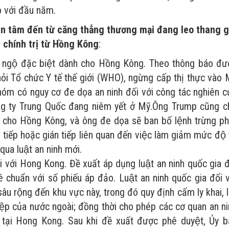
với đầu năm.
n tâm đến từ căng thẳng thương mại đang leo thang gi
 chính trị từ Hồng Kông
:
đãi ngộ đặc biệt dành cho Hồng Kông. Theo thông báo đư
̉i Tổ chức Y tế thế giới (WHO), ngừng cấp thị thực vào 
óm có nguy cơ đe dọa an ninh đối với công tác nghiên c
ông ty Trung Quốc đang niêm yết ở Mỹ.Ông Trump cũng 
nh cho Hồng Kông, và ông đe dọa sẽ ban bố lệnh trừng ph
iếp hoặc gián tiếp liên quan đến việc làm giảm mức độ 
ua luật an ninh mới.
 với Hong Kong. Đề xuất áp dụng luật an ninh quốc gia đ
huẩn với số phiếu áp đảo. Luật an ninh quốc gia đối v
u rộng đến khu vực này, trong đó quy định cấm ly khai, l
hiệp của nước ngoài; đồng thời cho phép các cơ quan an n
ng tại Hong Kong. Sau khi đề xuất được phê duyệt, Ủy 