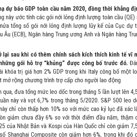
 hạ dự báo GDP toàn cầu năm 2020, đồng thời khẳng đị
g này ước tính các gói nới lỏng định lượng toàn cầu (QE)
a tổng số gói nới lỏng định lượng lũy kế của Cục dự 
âu Âu (ECB), Ngân hàng Trung ương Anh và Ngân hàng Tr
rở lại sau khi có thêm chính sách kích thích kinh tế vĩ
những gói hỗ trợ “khủng” được công bố trước đó.
Đá
ài khóa trị giá hơn 2% GDP trong khi Italy công bố một lo
ết mở rộng chương trình trợ cấp cho người lao động
qua, đưa tổng mức leo dốc trong tháng 5 lần lượt lên 4
ần này và vọt 6,7% trong tháng 5/2020. S&P 500 leo dô
này chỉ còn thấp hơn 10% so với mức cao kỷ lục đã xác l
̀n giảm chưa đầy 6% so với thời điểm đầu năm, thậm 
25 của Nhật Bản và Kospi của Hàn Quốc chỉ còn giảm 7
ỉ số Shanghai Composite còn giảm hơn 6%, trong khi đó 