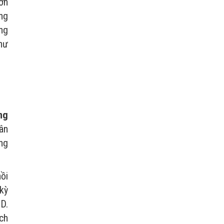
hơn
́ng
́ng
như
ng
ân
ng
ồi
kỳ
D.
ch