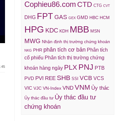
Cophieu86.com
CTD
CTG
CVT
FPT
GAS
DHG
GMD
HBC
HCM
GEX
HPG
MBB
KDC
KDH
MSN
MWG
Nhận định thị trường chứng khoán
phân tích cơ bản
Phân tích
PHR
NKG
cổ phiếu
Phân tích thị trường chứng
PNJ
PLX
:45
khoán hàng ngày
PTB
SHB
VCB
REE
PVI
VCS
PVD
SSI
VNM
VND
Ủy thác
VIC
VJC
VN-Index
Ủy thác đầu tư
Ủy thác đầu tư
chứng khoán