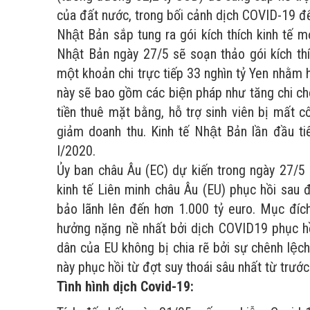
của đất nước, trong bối cảnh dịch COVID-19 để la
Nhật Bản sắp tung ra gói kích thích kinh tế mơ
Nhật Bản ngày 27/5 sẽ soạn thảo gói kích thíc
một khoản chi trực tiếp 33 nghìn tỷ Yen nhằm ha
này sẽ bao gồm các biện pháp như tăng chi cho 
tiền thuê mặt bằng, hỗ trợ sinh viên bị mất c
giảm doanh thu. Kinh tế Nhật Bản lần đầu t
I/2020.
Ủy ban châu Âu (EC) dự kiến trong ngày 27/5 (
kinh tế Liên minh châu Âu (EU) phục hồi sau đạ
bảo lãnh lên đến hơn 1.000 tỷ euro. Mục đích
hưởng nặng nề nhất bởi dịch COVID19 phục h
dân của EU không bị chia rẽ bởi sự chênh lệch
này phục hồi từ đợt suy thoái sâu nhất từ trướ
Tình hình dịch Covid-19: