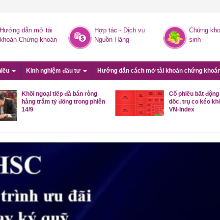
Hướng dẫn mở tài
Hợp tác - Dịch vụ
Chứng kho
khoản Chứng khoán
Nguồn Hàng
sinh
hiếu
Kinh nghiệm đầu tư
Hướng dẫn cách mở tài khoản chứng khoá
Khối ngoại tiếp đà bán ròng
Cổ phiếu bất động
hàng trăm tỷ đồng trong phiên
dốc, trụ co kéo kh
14/9
VN-Index