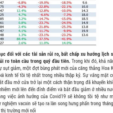
c đối với các tài sản rủi ro, bất chấp xu hướng lịch s
rủi ro toàn cầu trong quý đầu tiên.
Trong khi đó, khả n
ự sụt giảm, một đợt bùng phát mới của căng thẳng Hoa 
 kinh tế tồi tệ nhất trong nhiều thập kỷ. Sự vắng mặt c
bắt đầu mở cửa trở lại một cách thận trọng đã khuyến kh
 nhiễm mới lên đến đỉnh điểm và bắt đầu giảm ở nhiều nư
i rằng việc ảnh hưởng của Covid19 sẽ không tồi tệ như 
thử nghiệm vacxin sẽ tạo ra làn song hưng phấn trong thán
ác thị trường mới nổi