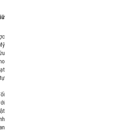
ữ
ợc
Mỹ
ứu
cho
ạt
tự
ối
ới
ật
inh
ban