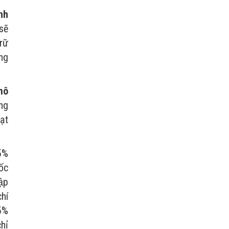
nh
 sẽ
trữ
ung
 mô
ng
ạt
,5%
́c
ập
chí
,5%
chỉ