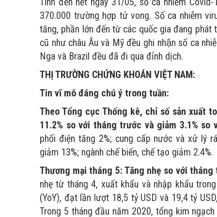
Tính đến hết ngày 31/05, số ca nhiễm Covid-19
370.000 trường hợp tử vong. Số ca nhiễm virus
tăng, phần lớn đến từ các quốc gia đang phát
cũ như châu Âu và Mỹ đều ghi nhận số ca nhi
Nga và Brazil đều đã đi qua đỉnh dịch.
THỊ TRƯỜNG CHỨNG KHOÁN VIỆT NAM:
Tin vĩ mô đáng chú ý trong tuần:
Theo Tổng cục Thống kê, chỉ số sản xuất t
11.2% so với tháng trước và giảm 3.1% so 
phối điện tăng 2%; cung cấp nước và xử lý rá
giảm 13%; ngành chế biến, chế tạo giảm 2.4%.
Thương mại tháng 5: Tăng nhẹ so với tháng 
nhẹ từ tháng 4, xuất khẩu và nhập khẩu trong
(YoY), đạt lần lượt 18,5 tỷ USD và 19,4 tỷ U
Trong 5 tháng đầu năm 2020, tổng kim ngạch 