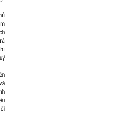
hủ
ồm
ích
trả
 bị
quý
ền
 và
̉nh
ệu
ối