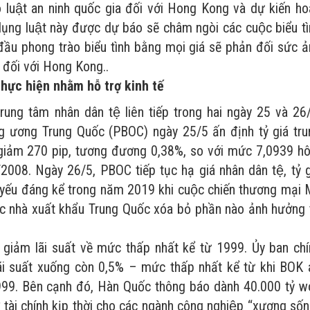
luật an ninh quốc gia đối với Hong Kong và dự kiến h
ng luật này được dự báo sẽ châm ngòi các cuộc biểu t
ầu phong trào biểu tình bằng mọi giá sẽ phản đối sức 
 đối với Hong Kong..
hực hiện nhằm hỗ trợ kinh tế
trung tâm nhân dân tệ liên tiếp trong hai ngày 25 và 26
g ương Trung Quốc (PBOC) ngày 25/5 ấn định tỷ giá tru
, giảm 270 pip, tương đương 0,38%, so với mức 7,0939 h
/2008. Ngày 26/5, PBOC tiếp tục hạ giá nhân dân tệ, tỷ 
́u đáng kể trong năm 2019 khi cuộc chiến thương mại 
 nhà xuất khẩu Trung Quốc xóa bỏ phần nào ảnh hưởng 
 giảm lãi suất về mức thấp nhất kể từ 1999. Ủy ban ch
i suất xuống còn 0,5% – mức thấp nhất kể từ khi BOK 
 1999. Bên cạnh đó, Hàn Quốc thông báo dành 40.000 tỷ 
̣ tài chính kịp thời cho các ngành công nghiệp “xương số