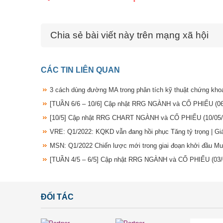
Chia sẻ bài viết này trên mạng xã hội
CÁC TIN LIÊN QUAN
3 cách dùng đường MA trong phân tích kỹ thuật chứng kh
[TUẦN 6/6 – 10/6] Cập nhật RRG NGÀNH và CỔ PHIẾU
(0
[10/5] Cập nhật RRG CHART NGÀNH và CỔ PHIẾU
(10/05
VRE: Q1/2022: KQKD vẫn đang hồi phục Tăng tỷ trọng | G
MSN: Q1/2022 Chiến lược mới trong giai đoạn khởi đầu M
[TUẦN 4/5 – 6/5] Cập nhật RRG NGÀNH và CỔ PHIẾU
(03
ĐỐI TÁC