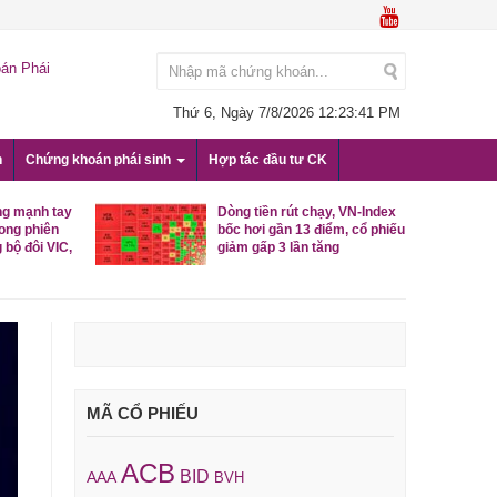
án Phái
Thứ 6, Ngày 7/8/2026
12:23:42 PM
n
Chứng khoán phái sinh
Hợp tác đầu tư CK
ng mạnh tay
Dòng tiền rút chạy, VN-Index
rong phiên
bốc hơi gần 13 điểm, cổ phiếu
 bộ đôi VIC,
giảm gấp 3 lần tăng
MÃ CỔ PHIẾU
ACB
BID
AAA
BVH