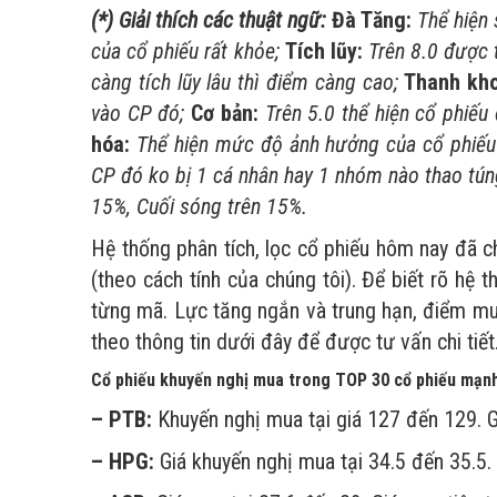
(*) Giải thích các thuật ngữ:
Đà Tăng:
Thể hiện 
của cổ phiếu rất khỏe;
Tích lũy:
Trên 8.0 được t
càng tích lũy lâu thì điểm càng cao;
Thanh kho
vào CP đó;
Cơ bản:
Trên 5.0 thể hiện cổ phiếu
hóa:
Thể hiện mức độ ảnh hưởng của cổ phiếu 
CP đó ko bị 1 cá nhân hay 1 nhóm nào thao tún
15%, Cuối sóng trên 15%.
Hệ thống phân tích, lọc cổ phiếu hôm nay đã c
(theo cách tính của chúng tôi). Để biết rõ hệ
từng mã. Lực tăng ngắn và trung hạn, điểm mua
theo thông tin dưới đây để được tư vấn chi tiết
Cổ phiếu khuyến nghị mua trong TOP 30 cổ phiếu mạnh
– PTB:
Khuyến nghị mua tại giá 127 đến 129. G
– HPG:
Giá khuyến nghị mua tại 34.5 đến 35.5. 