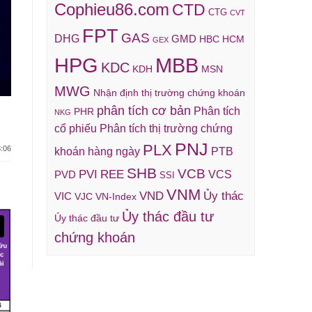
Cophieu86.com
CTD
CTG
CVT
FPT
GAS
DHG
GMD
HBC
HCM
GEX
HPG
MBB
KDC
KDH
MSN
MWG
Nhận định thị trường chứng khoán
phân tích cơ bản
Phân tích
PHR
NKG
cổ phiếu
Phân tích thị trường chứng
PNJ
PLX
:06
khoán hàng ngày
PTB
SHB
VCB
REE
PVI
VCS
PVD
SSI
VNM
VND
Ủy thác
VIC
VJC
VN-Index
Ủy thác đầu tư
Ủy thác đầu tư
chứng khoán