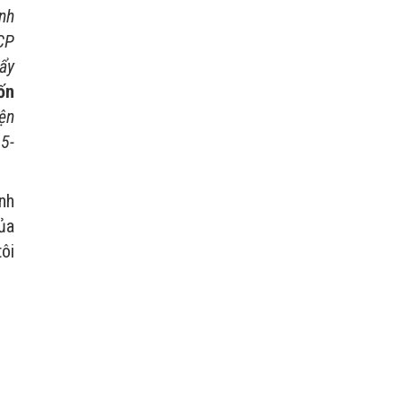
ạnh
 CP
ẩy
ốn
ện
5-
ạnh
ủa
tôi