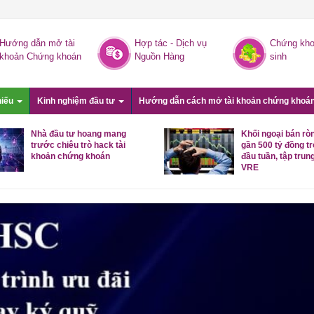
Hướng dẫn mở tài
Hợp tác - Dịch vụ
Chứng kho
khoản Chứng khoán
Nguồn Hàng
sinh
hiếu
Kinh nghiệm đầu tư
Hướng dẫn cách mở tài khoản chứng khoá
Nhà đầu tư hoang mang
Khối ngoại bán rò
trước chiêu trò hack tài
gần 500 tỷ đồng t
khoản chứng khoán
đầu tuần, tập trung
VRE