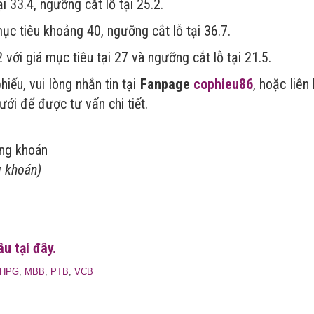
i 33.4, ngưỡng cắt lỗ tại 25.2.
mục tiêu khoảng 40, ngưỡng cắt lỗ tại 36.7.
với giá mục tiêu tại 27 và ngưỡng cắt lỗ tại 21.5.
ếu, vui lòng nhắn tin tại
Fanpage
cophieu86
, hoặc liên
ưới để được tư vấn chi tiết.
ứng khoán
g khoán)
u tại đây.
HPG
,
MBB
,
PTB
,
VCB