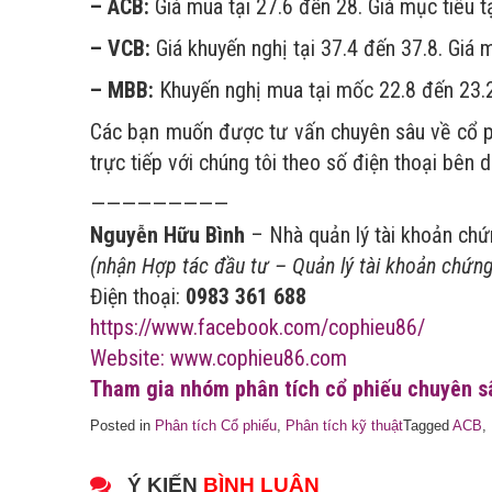
– ACB:
Giá mua tại 27.6 đến 28. Giá mục tiêu tạ
– VCB:
Giá khuyến nghị tại 37.4 đến 37.8. Giá 
– MBB:
Khuyến nghị mua tại mốc 22.8 đến 23.2 
Các bạn muốn được tư vấn chuyên sâu về cổ phi
trực tiếp với chúng tôi theo số điện thoại bên d
—————————
Nguyễn Hữu Bình
– Nhà quản lý tài khoản ch
(nhận Hợp tác đầu tư – Quản lý tài khoản chứn
Điện thoại:
0983 361 688
https://www.facebook.com/cophieu86/
Website: www.cophieu86.com
Tham gia nhóm phân tích cổ phiếu chuyên sâ
Posted in
Phân tích Cổ phiếu
,
Phân tích kỹ thuật
Tagged
ACB
,
Ý KIẾN
BÌNH LUẬN