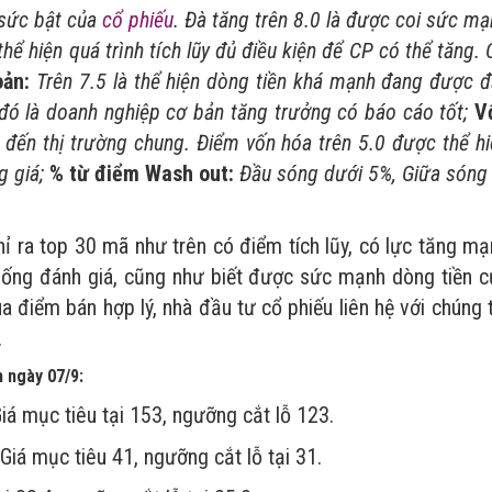
sức bật của
cổ phiếu
. Đà tăng trên 8.0 là được coi sức m
hể hiện quá trình tích lũy đủ điều kiện để CP có thể tăng.
ản:
Trên 7.5 là thể hiện dòng tiền khá mạnh đang được đ
 đó là doanh nghiệp cơ bản tăng trưởng có báo cáo tốt;
V
đến thị trường chung. Điểm vốn hóa trên 5.0 được thể hi
g giá;
% từ điểm Wash out:
Đầu sóng dưới 5%, Giữa sóng 
hỉ ra top 30 mã như trên có điểm tích lũy, có lực tăng m
 thống đánh giá, cũng như biết được sức mạnh dòng tiền c
 điểm bán hợp lý, nhà đầu tư cổ phiếu liên hệ với chúng 
.
 ngày 07/9:
iá mục tiêu tại 153, ngưỡng cắt lỗ 123.
Giá mục tiêu 41, ngưỡng cắt lỗ tại 31.