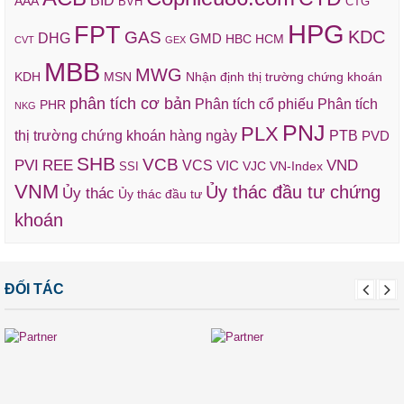
BID
AAA
BVH
CTG
HPG
FPT
KDC
GAS
DHG
GMD
HBC
HCM
CVT
GEX
MBB
MWG
KDH
MSN
Nhận định thị trường chứng khoán
phân tích cơ bản
Phân tích cổ phiếu
Phân tích
PHR
NKG
PNJ
PLX
thị trường chứng khoán hàng ngày
PTB
PVD
SHB
VCB
REE
VND
PVI
VCS
VIC
VJC
VN-Index
SSI
VNM
Ủy thác đầu tư chứng
Ủy thác
Ủy thác đầu tư
khoán
ĐỐI TÁC