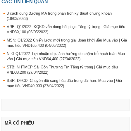
CÁC TIN LIÊN QUAN
3 cách dùng đường MA trong phân tích kỹ thuật chứng khoán
(18/03/2023)
VRE: Q1/2022: KQKD vẫn đang hồi phục Tăng tỷ trọng | Giá mục tiêu
VND39,100
(05/05/2022)
MSN: Q1/2022 Chiến lược mới trong giai đoạn khởi đầu Mua vào | Giá
mục tiêu VND165,400
(04/05/2022)
NLG:Q1/2022: Lợi nhuận chịu ảnh hưởng do chậm trễ hạch toán Mua
vào | Giá mục tiêu VND64,400
(27/04/2022)
STB: NHTMCP Sài Gòn Thương Tín Tăng tỷ trọng | Giá mục tiêu
VND38,200
(27/04/2022)
BSR: ĐHCĐ: Chuyển đổi sang hóa dầu trong dài hạn. Mua vào | Giá
mục tiêu VND40,000
(27/04/2022)
MÃ CỔ PHIẾU