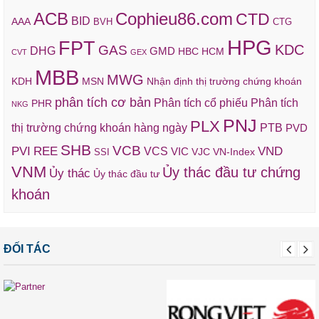
ACB
Cophieu86.com
CTD
BID
AAA
BVH
CTG
HPG
FPT
KDC
GAS
DHG
GMD
HBC
HCM
CVT
GEX
MBB
MWG
KDH
MSN
Nhận định thị trường chứng khoán
phân tích cơ bản
Phân tích cổ phiếu
Phân tích
PHR
NKG
PNJ
PLX
thị trường chứng khoán hàng ngày
PTB
PVD
SHB
VCB
REE
VND
PVI
VCS
VIC
VJC
VN-Index
SSI
VNM
Ủy thác đầu tư chứng
Ủy thác
Ủy thác đầu tư
khoán
ĐỐI TÁC