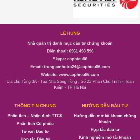
LÊ HÙNG
Nhà quản trị danh mục đầu tư chứng khoán
Điện thoại: 0961 498 596
Skype: cophieu86
Email: trungtamhotro24@cophieu86.com
Website: www.cophieu86.com
Địa chỉ: Tầng 3A - Tòa Nhà Sông Hồng , Số 23 Phan Chu Trinh - Hoàn
Kiếm - TP Hà Nội
THÔNG TIN CHUNG
HƯỚNG DẪN ĐẦU TƯ
Phân tích – Nhận định TTCK
Hướng dẫn mở tài khoản chứng
khoán
Phân tích Cổ phiếu
Hợp tác đầu tư
Tư vấn Đầu tư
Kinh nghiệm mở tài khoản
Hợp tác Đầu tư