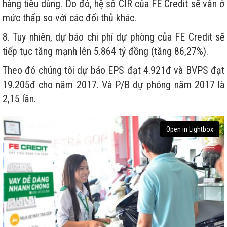
hàng tiêu dùng. Do đó, hệ số CIR của FE Credit sẽ vẫn ở
mức thấp so với các đối thủ khác.
8. Tuy nhiên, dự báo chi phí dự phòng của FE Credit sẽ
tiếp tục tăng mạnh lên 5.864 tỷ đồng (tăng 86,27%).
Theo đó chúng tôi dự báo EPS đạt 4.921đ và BVPS đạt
19.205đ cho năm 2017. Và P/B dự phóng năm 2017 là
2,15 lần.
Open in Lightbox