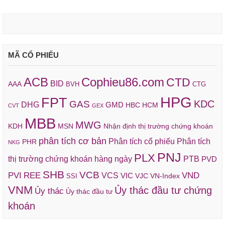
MÃ CỔ PHIẾU
ACB
Cophieu86.com
CTD
BID
AAA
BVH
CTG
HPG
FPT
KDC
GAS
DHG
GMD
HBC
HCM
CVT
GEX
MBB
MWG
KDH
MSN
Nhận định thị trường chứng khoán
phân tích cơ bản
Phân tích cổ phiếu
Phân tích
PHR
NKG
PNJ
PLX
thị trường chứng khoán hàng ngày
PTB
PVD
SHB
VCB
REE
VND
PVI
VCS
VIC
VJC
VN-Index
SSI
VNM
Ủy thác đầu tư chứng
Ủy thác
Ủy thác đầu tư
khoán