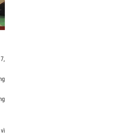
7,
ng
ông
 vì