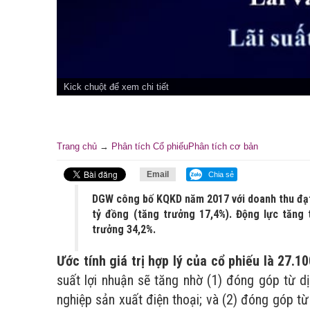
Kick chuột để xem chi tiết
Trang chủ
→
Phân tích Cổ phiếu
Phân tích cơ bản
Email
Chia sẻ
DGW công bố KQKD năm 2017 với doanh thu đạt 
tỷ đồng (tăng trưởng 17,4%). Động lực tăng 
trưởng 34,2%.
Ước tính giá trị hợp lý của cổ phiếu là 27.
suất lợi nhuận sẽ tăng nhờ (1) đóng góp từ d
nghiệp sản xuất điện thoại; và (2) đóng góp 