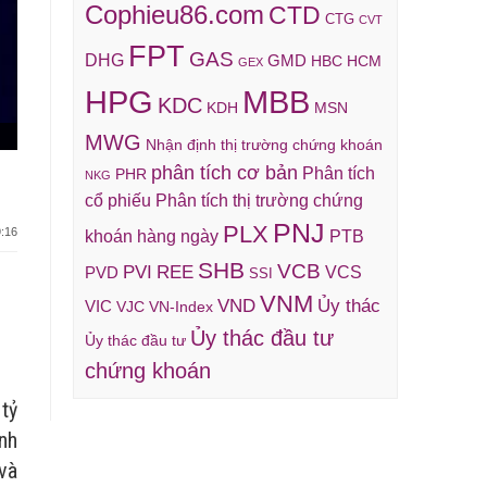
Cophieu86.com
CTD
CTG
CVT
FPT
GAS
DHG
GMD
HBC
HCM
GEX
HPG
MBB
KDC
KDH
MSN
MWG
Nhận định thị trường chứng khoán
phân tích cơ bản
Phân tích
PHR
NKG
cổ phiếu
Phân tích thị trường chứng
PNJ
PLX
:16
khoán hàng ngày
PTB
SHB
VCB
REE
PVI
VCS
PVD
SSI
VNM
VND
Ủy thác
VIC
VJC
VN-Index
Ủy thác đầu tư
Ủy thác đầu tư
chứng khoán
tỷ
nh
và