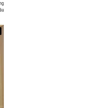
ng
ầu