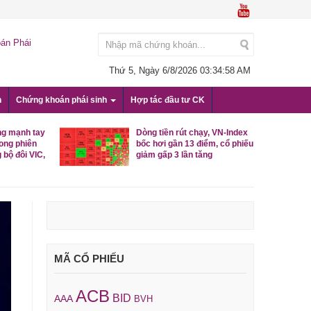
án Phái
Thứ 5, Ngày 6/8/2026
03:34:59 AM
n
Chứng khoán phái sinh
Hợp tác đầu tư CK
ng mạnh tay
Dòng tiền rút chạy, VN-Index
rong phiên
bốc hơi gần 13 điểm, cổ phiếu
 bộ đôi VIC,
giảm gấp 3 lần tăng
MÃ CỔ PHIẾU
ACB
BID
AAA
BVH