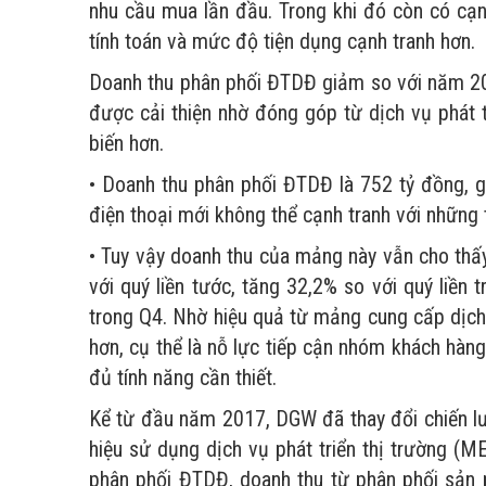
nhu cầu mua lần đầu. Trong khi đó còn có cạnh
tính toán và mức độ tiện dụng cạnh tranh hơn.
Doanh thu phân phối ĐTDĐ giảm so với năm 201
được cải thiện nhờ đóng góp từ dịch vụ phát 
biến hơn.
• Doanh thu phân phối ĐTDĐ là 752 tỷ đồng,
điện thoại mới không thể cạnh tranh với nhữn
• Tuy vậy doanh thu của mảng này vẫn cho thấ
với quý liền tước, tăng 32,2% so với quý liền 
trong Q4. Nhờ hiệu quả từ mảng cung cấp dịch v
hơn, cụ thể là nỗ lực tiếp cận nhóm khách hàng 
đủ tính năng cần thiết.
Kể từ đầu năm 2017, DGW đã thay đổi chiến l
hiệu sử dụng dịch vụ phát triển thị trường (ME
phân phối ĐTDĐ, doanh thu từ phân phối sản 