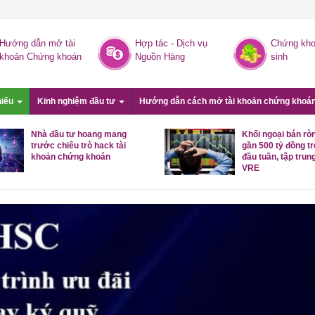
Hướng dẫn mở tài
Hợp tác - Dịch vụ
Chứng kho
khoản Chứng khoán
Nguồn Hàng
sinh
hiếu
Kinh nghiệm đầu tư
Hướng dẫn cách mở tài khoản chứng khoá
Nhà đầu tư hoang mang
Khối ngoại bán rò
trước chiêu trò hack tài
gần 500 tỷ đồng t
khoản chứng khoán
đầu tuần, tập trung
VRE