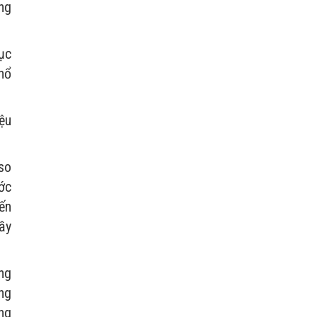
ăng
ục
hổ
ệu
so
ước
iến
đầy
ng
ong
ng