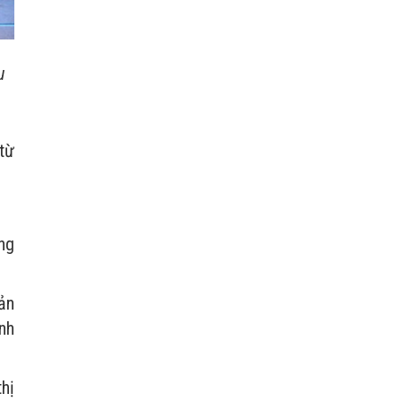
u
từ
ng
ản
nh
hị