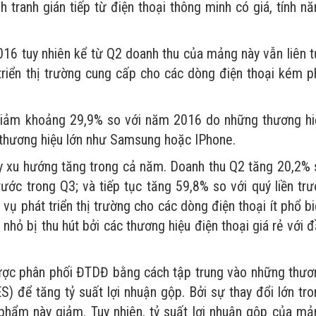
 tranh gián tiếp từ điện thoại thông minh có giá, tính n
6 tuy nhiên kể từ Q2 doanh thu của mảng này vẫn liên t
triển thị trường cung cấp cho các dòng điện thoại kém p
 giảm khoảng 29,9% so với năm 2016 do những thương hi
g thương hiệu lớn như Samsung hoặc IPhone.
y xu hướng tăng trong cả năm. Doanh thu Q2 tăng 20,2% 
trước trong Q3; và tiếp tục tăng 59,8% so với quý liền tr
ụ phát triển thị trường cho các dòng điện thoại ít phổ b
nhỏ bị thu hút bởi các thương hiệu điện thoại giá rẻ với 
ược phân phối ĐTDĐ bằng cách tập trung vào những thươ
S) để tăng tỷ suất lợi nhuận gộp. Bởi sự thay đổi lớn tr
phẩm này giảm. Tuy nhiên, tỷ suất lợi nhuận gộp của mả