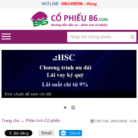
HOTLINE:
0961498596 - Hùng
Kick chuột để xem chi tiết
Trang chủ
→
Phân tích Cổ phiếu
THỨ HAI, 29/01/2018 - 6:08
Email
Chia sẻ