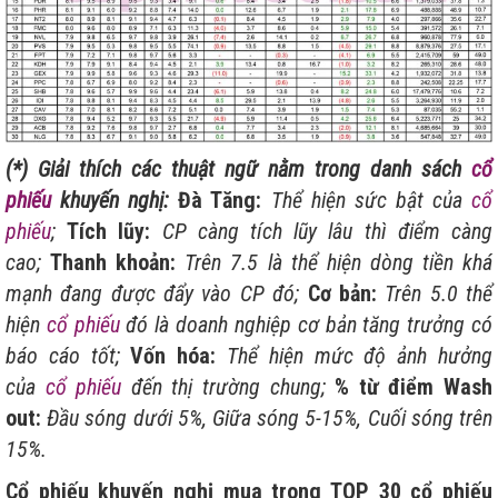
(*) Giải thích các thuật ngữ nằm trong danh sách
cổ
phiếu
khuyến nghị:
Đà Tăng:
Thể hiện sức bật của
cổ
phiếu
;
Tích lũy:
CP càng tích lũy lâu thì điểm càng
cao;
Thanh khoản:
Trên 7.5 là thể hiện dòng tiền khá
mạnh đang được đẩy vào CP đó;
Cơ bản:
Trên 5.0 thể
hiện
cổ phiếu
đó là doanh nghiệp cơ bản tăng trưởng có
báo cáo tốt;
Vốn hóa:
Thể hiện mức độ ảnh hưởng
của
cổ phiếu
đến thị trường chung;
% từ điểm Wash
out:
Đầu sóng dưới 5%, Giữa sóng 5-15%, Cuối sóng trên
15%.
Cổ phiếu khuyến nghị mua trong TOP 30
cổ phiếu