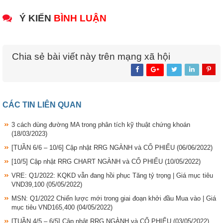
Ý KIẾN
BÌNH LUẬN
Chia sẻ bài viết này trên mạng xã hội
CÁC TIN LIÊN QUAN
3 cách dùng đường MA trong phân tích kỹ thuật chứng khoán
(18/03/2023)
[TUẦN 6/6 – 10/6] Cập nhật RRG NGÀNH và CỔ PHIẾU
(06/06/2022)
[10/5] Cập nhật RRG CHART NGÀNH và CỔ PHIẾU
(10/05/2022)
VRE: Q1/2022: KQKD vẫn đang hồi phục Tăng tỷ trọng | Giá mục tiêu
VND39,100
(05/05/2022)
MSN: Q1/2022 Chiến lược mới trong giai đoạn khởi đầu Mua vào | Giá
mục tiêu VND165,400
(04/05/2022)
[TUẦN 4/5 – 6/5] Cập nhật RRG NGÀNH và CỔ PHIẾU
(03/05/2022)