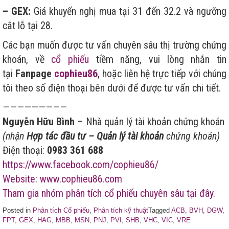
– GEX:
Giá khuyến nghị mua tại 31 đến 32.2 và ngưỡng
cắt lỗ tại 28.
Các bạn muốn được tư vấn chuyên sâu thị trường chứng
khoán, về
cổ phiếu
tiềm năng, vui lòng nhắn tin
tại
Fanpage
cophieu86
, hoặc liên hệ trực tiếp với chúng
tôi theo số điện thoại bên dưới để được tư vấn chi tiết.
—————————
Nguyễn Hữu Bình
– Nhà quản lý tài khoản chứng khoán
(nhận
Hợp tác đầu tư – Quản lý tài khoản
chứng khoán)
Điện thoại:
0983 361 688
https://www.facebook.com/cophieu86/
Website: www.cophieu86.com
Tham gia nhóm phân tích cổ phiếu chuyên sâu tại đây.
Posted in
Phân tích Cổ phiếu
,
Phân tích kỹ thuật
Tagged
ACB
,
BVH
,
DGW
,
FPT
,
GEX
,
HAG
,
MBB
,
MSN
,
PNJ
,
PVI
,
SHB
,
VHC
,
VIC
,
VRE