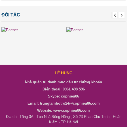
ĐỐI TÁC
LÊ HÙNG
Nhà quản trị danh mục đầu tư chứng khoán
Điện thoại: 0961 498 596
Skype: cophieu86
Email: trungtamhotro24@cophieu86.com
Website: www.cophieu86.com
Địa chỉ: Tầng 3A - Tòa Nhà Sông Hồng , Số 23 Phan Chu Trinh - Hoàn
Kiếm - TP Hà Nội