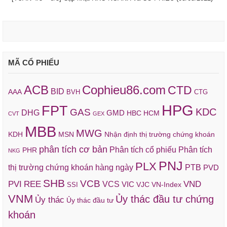
MÃ CỔ PHIẾU
ACB
Cophieu86.com
CTD
BID
AAA
BVH
CTG
HPG
FPT
KDC
GAS
DHG
GMD
HBC
HCM
CVT
GEX
MBB
MWG
KDH
MSN
Nhận định thị trường chứng khoán
phân tích cơ bản
Phân tích cổ phiếu
Phân tích
PHR
NKG
PNJ
PLX
thị trường chứng khoán hàng ngày
PTB
PVD
SHB
VCB
REE
VND
PVI
VCS
VIC
VJC
VN-Index
SSI
VNM
Ủy thác đầu tư chứng
Ủy thác
Ủy thác đầu tư
khoán