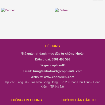
LÊ HÙNG
Nhà quản trị danh mục đầu tư chứng khoán
Điện thoại: 0961 498 596
Skype: cophieu86
Email: trungtamhotro24@cophieu86.com
Website: www.cophieu86.com
Địa chỉ: Tầng 3A - Tòa Nhà Sông Hồng , Số 23 Phan Chu Trinh - Hoàn
Kiếm - TP Hà Nội
THÔNG TIN CHUNG
HƯỚNG DẪN ĐẦU TƯ