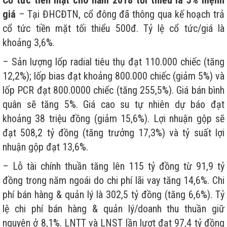
giá
– Tại ĐHCĐTN, cổ đông đã thông qua kế hoạch trả
cổ tức tiền mặt tối thiểu 500đ. Tỷ lệ cổ tức/giá là
khoảng 3,6%.
– Sản lượng lốp radial tiêu thụ đạt 110.000 chiếc (tăng
12,2%); lốp bias đạt khoảng 800.000 chiếc (giảm 5%) và
lốp PCR đạt 800.0000 chiếc (tăng 255,5%). Giá bán bình
quân sẽ tăng 5%. Giá cao su tự nhiên dự báo đạt
khoảng 38 triệu đồng (giảm 15,6%). Lợi nhuận gộp sẽ
đạt 508,2 tỷ đồng (tăng trưởng 17,3%) và tỷ suất lợi
nhuận gộp đạt 13,6%.
– Lỗ tài chính thuần tăng lên 115 tỷ đồng từ 91,9 tỷ
đồng trong năm ngoái do chi phí lãi vay tăng 14,6%. Chi
phí bán hàng & quản lý là 302,5 tỷ đồng (tăng 6,6%). Tỷ
lệ chi phí bán hàng & quản lý/doanh thu thuần giữ
nguyên ở 8,1%. LNTT và LNST lần lượt đạt 97,4 tỷ đồng