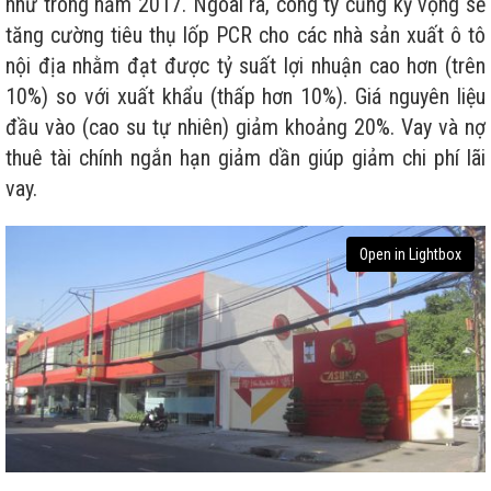
như trong năm 2017. Ngoài ra, công ty cũng kỳ vọng sẽ
tăng cường tiêu thụ lốp PCR cho các nhà sản xuất ô tô
nội địa nhằm đạt được tỷ suất lợi nhuận cao hơn (trên
10%) so với xuất khẩu (thấp hơn 10%). Giá nguyên liệu
đầu vào (cao su tự nhiên) giảm khoảng 20%. Vay và nợ
thuê tài chính ngắn hạn giảm dần giúp giảm chi phí lãi
vay.
Open in Lightbox