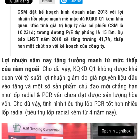
Email
Chia sẻ
CSM đặt kế hoạch kinh doanh năm 2018 với lợi
nhuận hồi phục mạnh mẽ mặc dù KQKD Q1 kém khả
quan. Ước tính giá trị hợp lý của cổ phiếu CSM là
10.231đ; tương đương P/E dự phóng là 15 lần. Dự
báo LNST năm 2018 sẽ tăng trưởng 41,7%, thấp
hơn một chút so với kế hoạch của công ty.
Lợi nhuận năm nay tăng trưởng mạnh từ mức thấp
của năm ngoái
. Cho dù vậy, KQKD Q1 không được khả
quan với tỷ suất lợi nhuận giảm do giá nguyên liệu đầu
vào tăng và một số sản phẩm chủ đạo mới chẳng hạn
như lốp radial & PCR vẫn chưa đạt được sản lượng hòa
vốn. Cho dù vậy, tình hình tiêu thụ lốp PCR tốt hơn nhiều
lốp radial (tiêu thụ lốp radial kém từ 4 năm nay).
Open in Lightbox