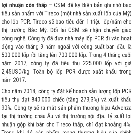
lợi nhuận còn thấp
– CSM đã ký Biên bản ghi nhớ bao
tiêu sản phẩm với Tireco (một nhà sản xuất lốp của Mỹ)
cho lốp PCR. Tireco sẽ bao tiêu đến 1 triệu lốp/năm cho
thị trường Bắc Mỹ. Đổi lại CSM sẽ nhận chuyển giao
công nghệ. Công ty đã đưa nhà máy lốp PCR đi vào hoạt
động vào tháng 9 năm ngoái với công suất ban đầu là
500.000 lốp rồi tăng lên 700.000 lốp. Trong 4 tháng cuối
năm 2017, công ty đã tiêu thụ 225.000 lốp với giá
2,45USD/kg. Toàn bộ lốp PCR được xuất khẩu trong
năm 2017.
Cho năm 2018, công ty đặt kế hoạch sản lượng lốp PCR
tiêu thụ đạt 840.000 chiếc (tăng 273,3%) và xuất khẩu
90%. Công ty sẽ ra mắt sản phẩm thương hiệu Advenza
tại thị trường châu Âu và thị trường nội địa. Tỷ suất lợi
nhuận gộp khi bán cho Tireco thấp, chỉ đạt khoảng 4%.
Trong khi đó sản phẩm mang thương hiệu của chính