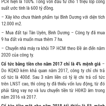
PCR hiện là 100%. Tổng vốn đầu tư cho 1 triệu lốp công
suất ước tính là 600 tỷ đồng.
– Xây kho chưa thành phẩm tại Bình Dương với diện tích
12.000 m2.
– Mua đất tại Tân Uyên, Bình Dương – Công ty đã mua
9 ha đất và muốn mua thêm 7 ha.
– Chuyển nhà máy ra khỏi TP HCM theo Đề án đến năm
2020 của công ty.
Cổ tức bằng tiền cho năm 2017 chỉ là 4% mệnh giá
–
Do KQKD kém khả quan năm 2017, công ty chỉ chi trả
cổ tức là 400đ. Sau 3 năm liền có tỷ lệ chi trả cổ tức
trên LNST cao, thì công ty đã thiếu vốn lưu động, từ đó
phải tăng vay nợ và lưu chuyển tiền từ HĐKD âm trong
năm 2016 và 2017.
Cổ tức tiền mặt cho năm 2018 tối thiểu là 5% mệnh