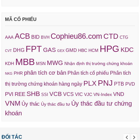
MÃ CỔ PHIẾU
ACB
Cophieu86.com
CTD
BID
AAA
BVH
CTG
HPG
FPT
KDC
GAS
DHG
GMD
HBC
HCM
CVT
GEX
MBB
MWG
KDH
MSN
Nhận định thị trường chứng khoán
phân tích cơ bản
Phân tích cổ phiếu
Phân tích
PHR
NKG
PNJ
PLX
thị trường chứng khoán hàng ngày
PTB
PVD
SHB
VCB
REE
VND
PVI
VCS
VIC
VJC
VN-Index
SSI
VNM
Ủy thác đầu tư chứng
Ủy thác
Ủy thác đầu tư
khoán
ĐỐI TÁC