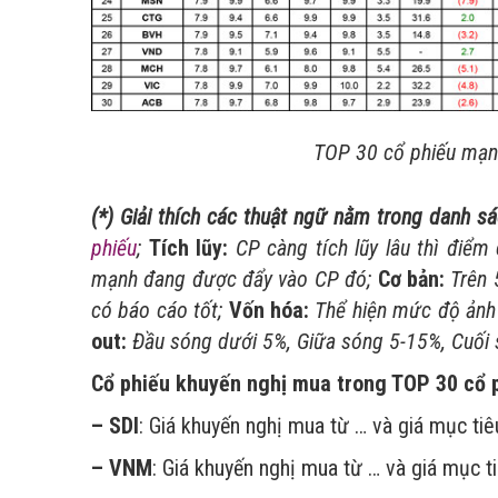
TOP 30 cổ phiếu mạnh
(*) Giải thích các thuật ngữ nằm trong danh s
phiếu
;
Tích lũy:
CP càng tích lũy lâu thì điểm
mạnh đang được đẩy vào CP đó;
Cơ bản:
Trên 
có báo cáo tốt;
Vốn hóa:
Thể hiện mức độ ản
out:
Đầu sóng dưới 5%, Giữa sóng 5-15%, Cuối 
Cổ phiếu khuyến nghị mua trong TOP 30
cổ 
– SDI
: Giá khuyến nghị mua từ … và giá mục tiê
– VNM
: Giá khuyến nghị mua từ … và giá mục t