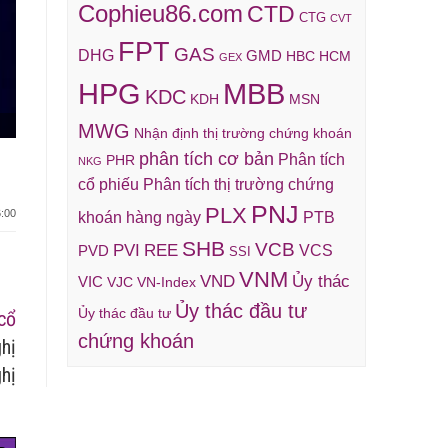
Cophieu86.com
CTD
CTG
CVT
FPT
GAS
DHG
GMD
HBC
HCM
GEX
HPG
MBB
KDC
KDH
MSN
MWG
Nhận định thị trường chứng khoán
phân tích cơ bản
Phân tích
PHR
NKG
cổ phiếu
Phân tích thị trường chứng
PNJ
PLX
:00
khoán hàng ngày
PTB
SHB
VCB
REE
PVI
VCS
PVD
SSI
VNM
VND
Ủy thác
VIC
VJC
VN-Index
Ủy thác đầu tư
Ủy thác đầu tư
cổ
chứng khoán
hị
hị