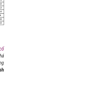
cổ
khá
ng
sh