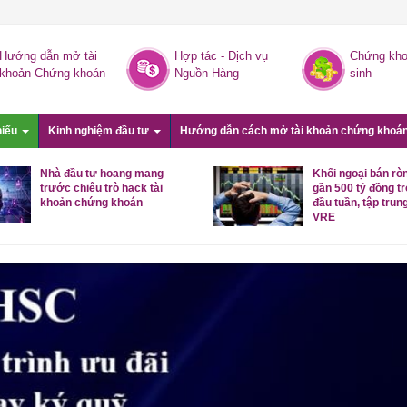
Hướng dẫn mở tài
Hợp tác - Dịch vụ
Chứng kho
khoản Chứng khoán
Nguồn Hàng
sinh
hiếu
Kinh nghiệm đầu tư
Hướng dẫn cách mở tài khoản chứng khoá
Nhà đầu tư hoang mang
Khối ngoại bán rò
trước chiêu trò hack tài
gần 500 tỷ đồng t
khoản chứng khoán
đầu tuần, tập trung
VRE