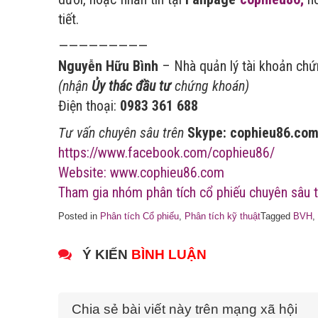
tiết.
—————————
Nguyễn Hữu Bình
– Nhà quản lý tài khoản ch
(nhận
Ủy thác đầu tư
chứng khoán)
Điện thoại:
0983 361 688
Tư vấn chuyên sâu trên
Skype: cophieu86.co
https://www.facebook.com/cophieu86/
Website: www.cophieu86.com
Tham gia nhóm phân tích cổ phiếu chuyên sâu t
Posted in
Phân tích Cổ phiếu
,
Phân tích kỹ thuật
Tagged
BVH
,
Ý KIẾN
BÌNH LUẬN
Chia sẻ bài viết này trên mạng xã hội