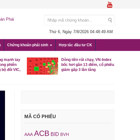
án Phái
Thứ 6, Ngày 7/8/2026
04:48:50 AM
n
Chứng khoán phái sinh
Hợp tác đầu tư CK
ng mạnh tay
Dòng tiền rút chạy, VN-Index
rong phiên
bốc hơi gần 13 điểm, cổ phiếu
 bộ đôi VIC,
giảm gấp 3 lần tăng
MÃ CỔ PHIẾU
ACB
BID
AAA
BVH