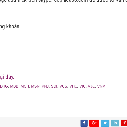
ứng khoán
m
ại đây.
DHG
,
MBB
,
MCH
,
MSN
,
PNJ
,
SDI
,
VCS
,
VHC
,
VIC
,
VJC
,
VNM