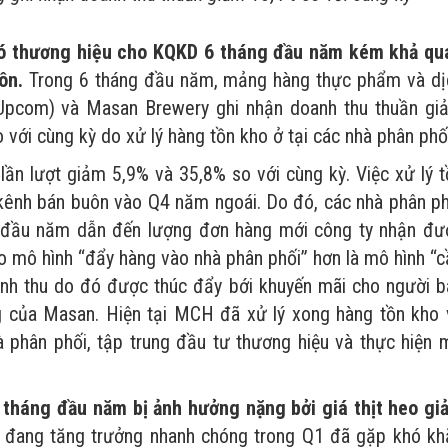
ó thương hiệu cho KQKD 6 tháng đầu năm kém khả qu
ôn.
Trong 6 tháng đầu năm, mảng hàng thực phẩm và dị
com) và Masan Brewery ghi nhận doanh thu thuần gi
với cùng kỳ do xử lý hàng tồn kho ở tại các nhà phân phố
n lượt giảm 5,9% và 35,8% so với cùng kỳ. Việc xử lý t
 kênh bán buôn vào Q4 năm ngoái. Do đó, các nhà phân ph
ng đầu năm dẫn đến lượng đơn hàng mới công ty nhận đư
ào mô hình “đẩy hàng vào nhà phân phối” hơn là mô hình “
anh thu do đó được thúc đẩy bới khuyến mãi cho người b
ng của Masan. Hiện tại MCH đã xử lý xong hàng tồn kho 
 phân phối, tập trung đầu tư thương hiệu và thực hiện 
 tháng đầu năm bị ảnh hưởng nặng bởi giá thịt heo gi
 đang tăng trưởng nhanh chóng trong Q1 đã gặp khó kh