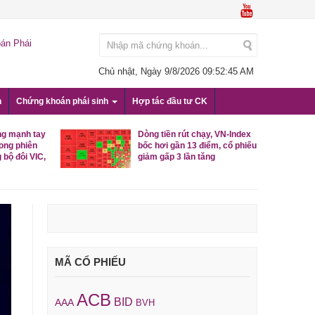
án Phái
Chủ nhật, Ngày 9/8/2026
09:52:46 AM
n
Chứng khoán phái sinh
Hợp tác đầu tư CK
ng mạnh tay
Dòng tiền rút chạy, VN-Index
rong phiên
bốc hơi gần 13 điểm, cổ phiếu
 bộ đôi VIC,
giảm gấp 3 lần tăng
MÃ CỔ PHIẾU
ACB
BID
AAA
BVH