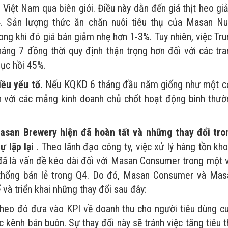
Việt Nam qua biên giới. Điều này dẫn đến giá thịt heo gi
 Sản lượng thức ăn chăn nuôi tiêu thụ của Masan Nut
ng khi đó giá bán giảm nhẹ hơn 1-3%. Tuy nhiên, việc Tru
áng 7 đồng thời quy định thận trọng hơn đối với các tra
hục hồi 45%.
ều yếu tố.
Nếu KQKD 6 tháng đầu năm giống như một c
n với các mảng kinh doanh chủ chốt hoạt động bình thườ
asan Brewery hiện đã hoàn tất và những thay đổi tro
 lặp lại
. Theo lãnh đạo công ty, việc xử lý hàng tồn kh
 đã là vấn đề kéo dài đối với Masan Consumer trong một v
thống bán lẻ trong Q4. Do đó, Masan Consumer và Mas
 và triển khai những thay đổi sau đây:
theo đó đưa vào KPI về doanh thu cho người tiêu dùng cu
c kênh bán buôn. Sự thay đổi này sẽ tránh việc tăng tiêu 