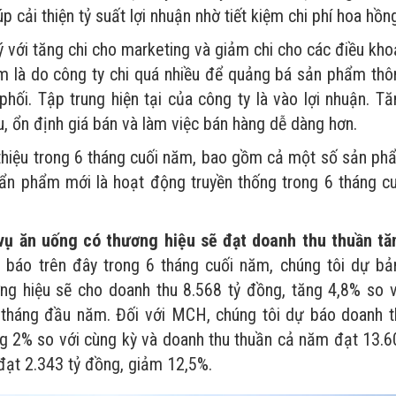
 cải thiện tỷ suất lợi nhuận nhờ tiết kiệm chi phí hoa hồn
ý với tăng chi cho marketing và giảm chi cho các điều kh
m là do công ty chi quá nhiều để quảng bá sản phẩm thô
hối. Tập trung hiện tại của công ty là vào lợi nhuận. Tă
 ổn định giá bán và làm việc bán hàng dễ dàng hơn.
thiệu trong 6 tháng cuối năm, bao gồm cả một số sản ph
u sẩn phẩm mới là hoạt động truyền thống trong 6 tháng c
ụ ăn uống có thương hiệu sẽ đạt doanh thu thuần tă
báo trên đây trong 6 tháng cuối năm, chúng tôi dự bả
g hiệu sẽ cho doanh thu 8.568 tỷ đồng, tăng 4,8% so v
 tháng đầu năm. Đối với MCH, chúng tôi dự báo doanh t
ng 2% so với cùng kỳ và doanh thu thuần cả năm đạt 13.6
ạt 2.343 tỷ đồng, giảm 12,5%.