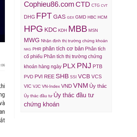
Cophieu86.com
CTD
CTG
CVT
FPT
GAS
DHG
GMD
HBC
HCM
GEX
HPG
MBB
KDC
KDH
MSN
MWG
Nhận định thị trường chứng khoán
phân tích cơ bản
Phân tích
PHR
NKG
cổ phiếu
Phân tích thị trường chứng
PNJ
PLX
:06
khoán hàng ngày
PTB
SHB
VCB
REE
PVI
VCS
PVD
SSI
VNM
hi
VND
Ủy thác
VIC
VJC
VN-Index
ng
Ủy thác đầu tư
Ủy thác đầu tư
 và
chứng khoán
an
ắt