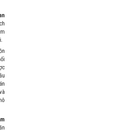
an
ch
ảm
i.
ồn
ối
ợc
cầu
án
và
mô
ảm
ăn