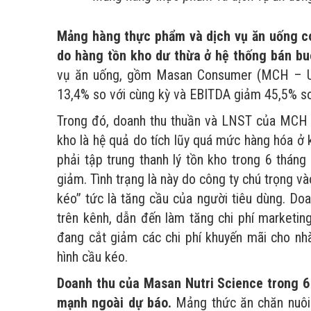
Mảng hàng thực phẩm và dịch vụ ăn uống c
do hàng tồn kho dư thừa ở hệ thống bán bu
vụ ăn uống, gồm Masan Consumer (MCH – Up
13,4% so với cùng kỳ và EBITDA giảm 45,5% so 
Trong đó, doanh thu thuần và LNST của MCH lầ
kho là hệ quả do tích lũy quá mức hàng hóa ở
phải tập trung thanh lý tồn kho trong 6 thá
giảm. Tình trạng là này do công ty chú trọng v
kéo” tức là tăng cầu của người tiêu dùng. Do
trên kênh, dẫn đến làm tăng chi phí marketi
đang cắt giảm các chi phí khuyến mãi cho nhà
hình cầu kéo.
Doanh thu của Masan Nutri Science trong 6
mạnh ngoài dự báo.
Mảng thức ăn chăn nuôi