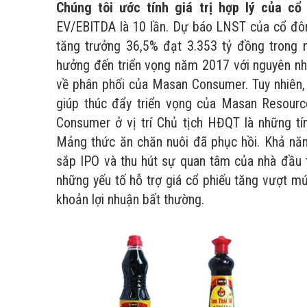
Chúng tôi ước tính giá trị hợp lý của cổ
EV/EBITDA là 10 lần. Dự báo LNST của cổ đ
tăng trưởng 36,5% đạt 3.353 tỷ đồng tron
hưởng đến triển vọng năm 2017 với nguyên nh
về phân phối của Masan Consumer. Tuy nhiên, 
giúp thúc đẩy triển vọng của Masan Resour
Consumer ở vị trí Chủ tịch HĐQT là những tí
Mảng thức ăn chăn nuôi đã phục hồi. Khả nă
sắp IPO và thu hút sự quan tâm của nhà đầu
những yếu tố hỗ trợ giá cổ phiếu tăng vượt mứ
khoản lợi nhuận bất thường.