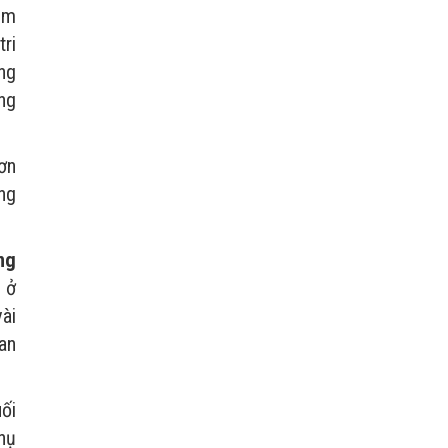
ảm
ri
ng
ng
ơn
ng
ng
o ở
ài
an
ối
thụ