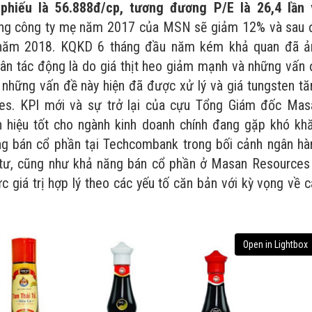
 phiếu là 56.888đ/cp, tương đương P/E là 26,4 lần
ông công ty mẹ năm 2017 của MSN sẽ giảm 12% và sau 
g năm 2018. KQKD 6 tháng đầu năm kém khả quan đã ả
ân tác động là do giá thịt heo giảm mạnh và những vấn 
những vấn đề này hiện đã được xử lý và giá tungsten tă
ces. KPI mới và sự trở lại của cựu Tổng Giám đốc Mas
n hiệu tốt cho ngành kinh doanh chính đang gặp khó khă
ng bán cổ phần tại Techcombank trong bối cảnh ngân hà
 tư, cũng như khả năng bán cổ phần ở Masan Resources 
c giá trị hợp lý theo các yếu tố căn bản với kỳ vọng về 
Open in Lightbox