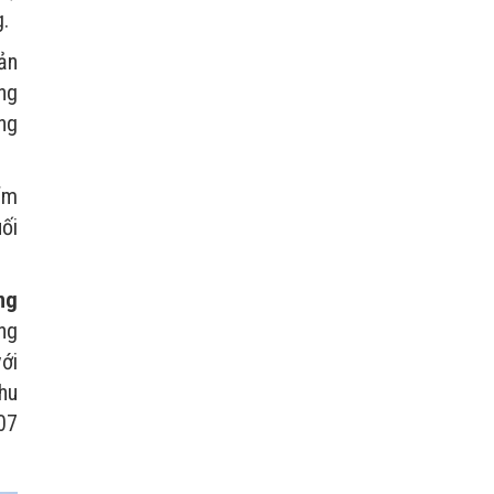
g.
oản
ng
ng
ẩm
uối
ng
ng
ới
hu
07