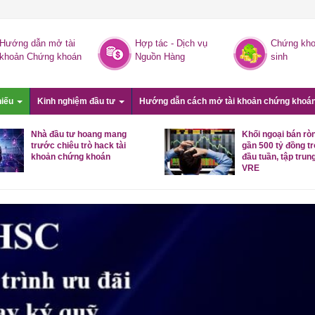
Hướng dẫn mở tài
Hợp tác - Dịch vụ
Chứng kho
khoản Chứng khoán
Nguồn Hàng
sinh
hiếu
Kinh nghiệm đầu tư
Hướng dẫn cách mở tài khoản chứng khoá
Nhà đầu tư hoang mang
Khối ngoại bán rò
trước chiêu trò hack tài
gần 500 tỷ đồng t
khoản chứng khoán
đầu tuần, tập trung
VRE