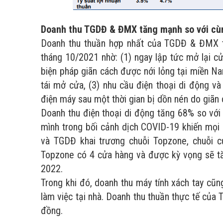
Doanh thu TGDĐ & ĐMX tăng mạnh so với cùn
Doanh thu thuần hợp nhất của TGDĐ & ĐMX t
tháng 10/2021 nhờ: (1) ngay lập tức mở lại c
biện pháp giãn cách được nới lỏng tại miền Na
tái mở cửa, (3) nhu cầu điện thoại di động v
điện máy sau một thời gian bị dồn nén do giãn 
Doanh thu điện thoại di động tăng 68% so với
mình trong bối cảnh dịch COVID-19 khiến mọi 
và TGDĐ khai trương chuỗi Topzone, chuỗi c
Topzone có 4 cửa hàng và được kỳ vọng sẽ tă
2022.
Trong khi đó, doanh thu máy tính xách tay cũ
làm việc tại nhà. Doanh thu thuần thực tế củ
đồng.