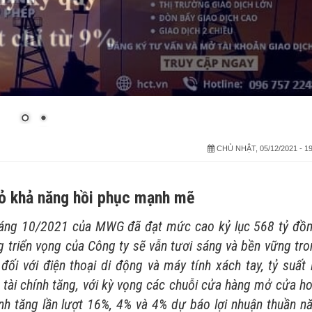
CHỦ NHẬT, 05/12/2021 - 19
ỏ khả năng hồi phục mạnh mẽ
 tháng 10/2021 của MWG đã đạt mức cao kỷ lục 568 tỷ đồn
g triển vọng
của Công ty sẽ vẫn tươi sáng và bền vững tro
 với điện thoại di động và máy tính xách tay, tỷ suất l
Đ tài chính tăng, với kỳ vọng các chuỗi cửa hàng mở cửa h
ỉnh tăng lần lượt 16%, 4% và 4% dự báo lợi nhuận thuần n