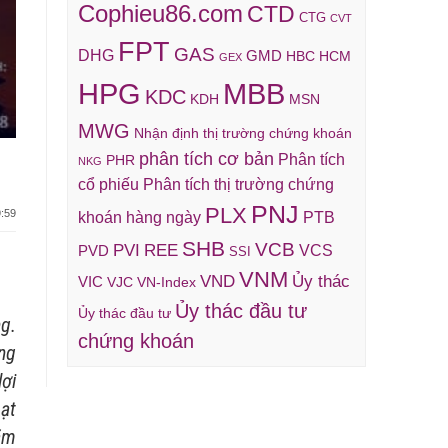
Cophieu86.com
CTD
CTG
CVT
FPT
GAS
DHG
GMD
HBC
HCM
GEX
HPG
MBB
KDC
KDH
MSN
MWG
Nhận định thị trường chứng khoán
phân tích cơ bản
Phân tích
PHR
NKG
cổ phiếu
Phân tích thị trường chứng
PNJ
PLX
:59
khoán hàng ngày
PTB
SHB
VCB
REE
PVI
VCS
PVD
SSI
VNM
VND
Ủy thác
VIC
VJC
VN-Index
Ủy thác đầu tư
Ủy thác đầu tư
g.
chứng khoán
ng
ợi
oạt
ăm