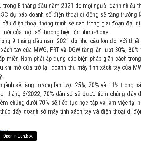
% trong 8 tháng đầu năm 2021 do mọi người dành nhiều th
 HSC dự báo doanh số điện thoại di động sẽ tăng trưởng l
 cầu điện thoại thông minh sẽ cao trong giai đoạn đại dị
 mới của một số thương hiệu lớn như iPhone.
ong 9 tháng đầu năm 2021 do nhu cầu lớn đối với thiết 
nh xách tay của MWG, FRT và DGW tăng lần lượt 30%, 80% 
hấp miền Nam phải áp dụng các biện pháp giãn cách trong
au khi mở cửa trở lại, doanh thu máy tính xách tay của M
ỳ.
ngành sẽ tăng trưởng lần lượt 25%, 20% và 11% trong n
uối tháng 6/2022, 70% dân số sẽ được tiêm chủng đầy đ
tiêm chủng dưới 70% sẽ tiếp tục học tập và làm việc tại 
ẽ thúc đẩy doanh số máy tính xách tay và điện thoại di đ
Open in Lightbox