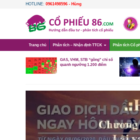
HOTLINE:
0961498596 - Hùng
Trang chủ
Phân tích – Nhận định TTCK
Phân tích Cổ p
i, cổ phiếu
GAS, VHM, STB “gồng” chỉ số
 sản tăng
quanh ngưỡng 1.200 điểm