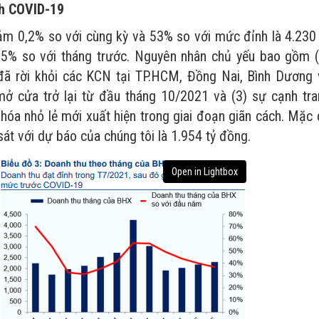
ch COVID-19
m 0,2% so với cùng kỳ và 53% so với mức đỉnh là 4.230 
,5% so với tháng trước. Nguyên nhân chủ yếu bao gồm (
đã rời khỏi các KCN tại TP.HCM, Đồng Nai, Bình Dương 
mở cửa trở lại từ đầu tháng 10/2021 và (3) sự cạnh tra
 hóa nhỏ lẻ mới xuất hiện trong giai đoạn giãn cách. Mặc
át với dự báo của chúng tôi là 1.954 tỷ đồng.
Open in Lightbox