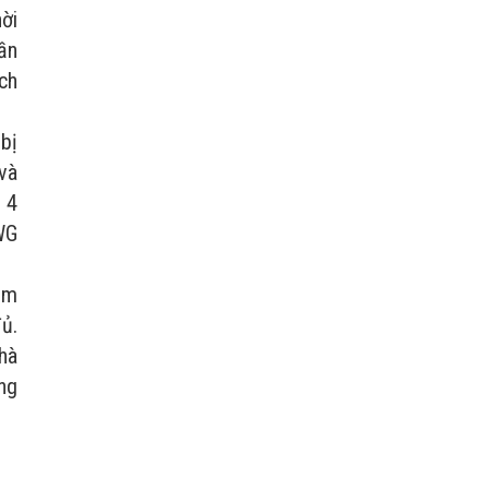
ời
ần
ch
bị
và
 4
WG
ăm
ủ.
nhà
ộng