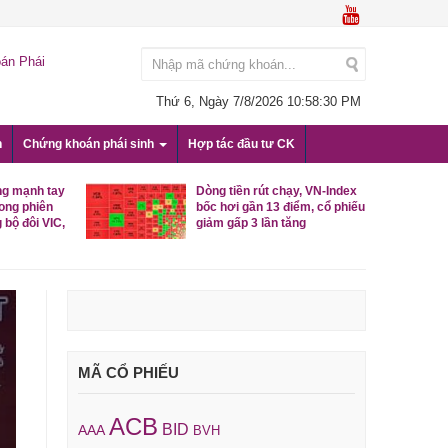
án Phái
Thứ 6, Ngày 7/8/2026
10:58:31 PM
n
Chứng khoán phái sinh
Hợp tác đầu tư CK
ng mạnh tay
Dòng tiền rút chạy, VN-Index
rong phiên
bốc hơi gần 13 điểm, cổ phiếu
 bộ đôi VIC,
giảm gấp 3 lần tăng
MÃ CỔ PHIẾU
ACB
BID
AAA
BVH