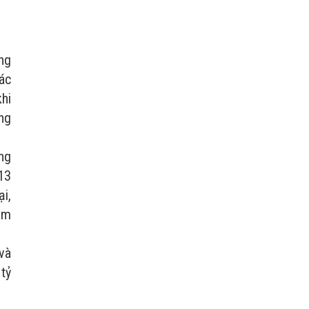
ng
ác
hi
ng
ng
13
i,
ăm
và
tỷ