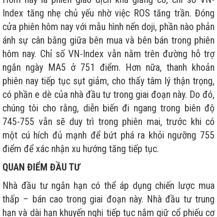
Index tăng nhẹ chủ yếu nhờ việc ROS tăng trần. Đóng
cửa phiên hôm nay với mẫu hình nến doji, phần nào phản
ánh sự cân bằng giữa bên mua và bên bán trong phiên
hôm nay. Chỉ số VN-Index vẫn nằm trên đường hỗ trợ
ngắn ngày MA5 ở 751 điểm. Hơn nữa, thanh khoản
phiên nay tiếp tục sụt giảm, cho thấy tâm lý thận trọng,
có phần e dè của nhà đầu tư trong giai đoạn này. Do đó,
chúng tôi cho rằng, diễn biến đi ngang trong biên độ
745-755 vẫn sẽ duy trì trong phiên mai, trước khi có
một cú hích đủ mạnh để bứt phá ra khỏi ngưỡng 755
điểm để xác nhận xu hướng tăng tiếp tục.
QUAN ĐIỂM ĐẦU TƯ
Nhà đầu tư ngắn hạn có thể áp dụng chiến lược mua
thấp – bán cao trong giai đoạn này. Nhà đầu tư trung
hạn và dài hạn khuyến nghị tiếp tục nắm giữ cổ phiếu cơ