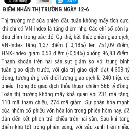
Email
Chia sẻ
ĐIỂM NHẤN THỊ TRƯỜNG NGÀY 12-6
Thị trường mở cửa phiên đầu tuần không mấy tích cực,
khi chỉ có VN-Index là tăng điểm nhẹ. Các chỉ số còn lại
đều chìm trong sắc đỏ. Cụ thể, kết thúc phiên giao dịch,
VN-Index tăng 1,37 điểm (+0,18%) lên 751,09 điểm;
HNX-Index giảm 0,53 điểm (-0,54%) xuống 96,83 điểm.
Thanh khoản trên hai sàn sụt giảm so với trung bình
tuần giao dịch trước, với giá trị giao dịch đạt 4.303 tỷ
đồng, tương ứng với khối lượng giao dịch là 240 triệu cổ
phiếu. Trong đó giao dịch thỏa thuận chiếm 566 tỷ đồng.
Toàn thị trường không mấy khả quan với 231 mã tăng,
110 mã tham chiếu, 274 mã giảm. Sự phân hóa mạnh
của nhóm cổ phiếu vốn hóa lớn trong phiên hôm nay, đã
dẫn đến kết phiên trái chiều trên hai sàn. Sau khi tăng
điểm khá tốt trong phiên sáng, với sắc xanh trên nhiều