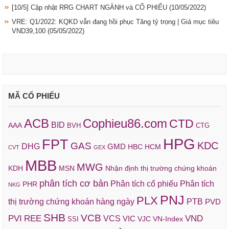
[10/5] Cập nhật RRG CHART NGÀNH và CỔ PHIẾU
(10/05/2022)
VRE: Q1/2022: KQKD vẫn đang hồi phục Tăng tỷ trọng | Giá mục tiêu
VND39,100
(05/05/2022)
MÃ CỔ PHIẾU
ACB
Cophieu86.com
CTD
BID
AAA
BVH
CTG
HPG
FPT
KDC
GAS
DHG
GMD
HBC
HCM
CVT
GEX
MBB
MWG
KDH
MSN
Nhận định thị trường chứng khoán
phân tích cơ bản
Phân tích cổ phiếu
Phân tích
PHR
NKG
PNJ
PLX
thị trường chứng khoán hàng ngày
PTB
PVD
SHB
VCB
REE
VND
PVI
VCS
VIC
VJC
VN-Index
SSI