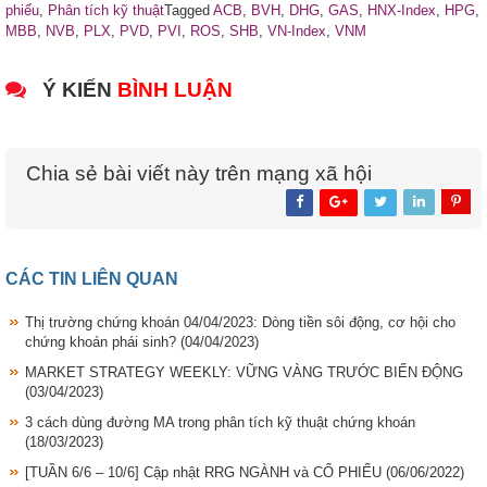
phiếu
,
Phân tích kỹ thuật
Tagged
ACB
,
BVH
,
DHG
,
GAS
,
HNX-Index
,
HPG
,
MBB
,
NVB
,
PLX
,
PVD
,
PVI
,
ROS
,
SHB
,
VN-Index
,
VNM
Ý KIẾN
BÌNH LUẬN
Chia sẻ bài viết này trên mạng xã hội
CÁC TIN LIÊN QUAN
Thị trường chứng khoán 04/04/2023: Dòng tiền sôi động, cơ hội cho
chứng khoán phái sinh?
(04/04/2023)
MARKET STRATEGY WEEKLY: VỮNG VÀNG TRƯỚC BIẾN ĐỘNG
(03/04/2023)
3 cách dùng đường MA trong phân tích kỹ thuật chứng khoán
(18/03/2023)
[TUẦN 6/6 – 10/6] Cập nhật RRG NGÀNH và CỔ PHIẾU
(06/06/2022)