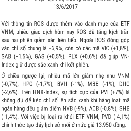
13/6/2017
Với thông tin ROS được thêm vào danh mục của ETF
VNM, phiêu giao dịch hôm nay ROS đã tăng kịch trần
sau hai phiên giảm sàn liên tiếp. Ngoài ROS đóng góp
vào chỉ số chung là +6,9%, còn có các mã VIC (+1,8%),
SAB (+1,5%), GAS (+0,5%), PLX (+0,6%) đã giúp VN-
Index giữ được sắc xanh khi kết phiên.
Ở chiều ngược lại, nhiều mã lớn giảm nhẹ như VNM
(-0,7%), HPG (-1,7%), BVH (-1%), MBB (-1%), DHG
(-2,6%). Trên HNX-Index, sự tích cực của PVI (+7%) là
không đủ để kéo chỉ số lên sắc xanh khi hàng loạt mã
ngân hàng đều giảm điểm NVB (-9%), ACB (-0,8%), SHB
(-1,4%). Với việc bị loại ra khỏi ETF VNM, PVD (-4,1%)
chính thức tạo đáy lịch sử mới ở mức giá 13.950 đồng.