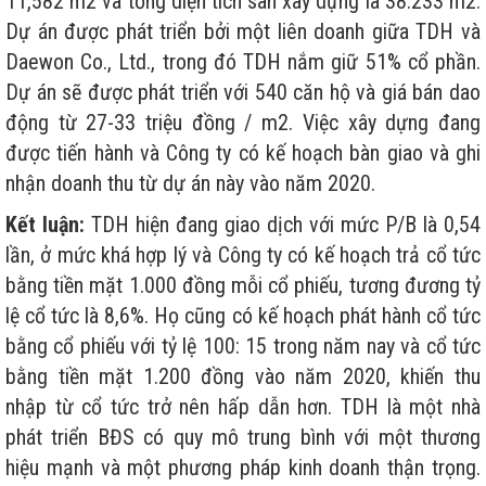
11,582 m2 và tổng diện tích sàn xây dựng là 38.233 m2.
Dự án được phát triển bởi một liên doanh giữa TDH và
Daewon Co., Ltd., trong đó TDH nắm giữ 51% cổ phần.
Dự án sẽ được phát triển với 540 căn hộ và giá bán dao
động từ 27-33 triệu đồng / m2. Việc xây dựng đang
được tiến hành và Công ty có kế hoạch bàn giao và ghi
nhận doanh thu từ dự án này vào năm 2020.
Kết luận:
TDH hiện đang giao dịch với mức P/B là 0,54
lần, ở mức khá hợp lý và Công ty có kế hoạch trả cổ tức
bằng tiền mặt 1.000 đồng mỗi cổ phiếu, tương đương tỷ
lệ cổ tức là 8,6%. Họ cũng có kế hoạch phát hành cổ tức
bằng cổ phiếu với tỷ lệ 100: 15 trong năm nay và cổ tức
bằng tiền mặt 1.200 đồng vào năm 2020, khiến thu
nhập từ cổ tức trở nên hấp dẫn hơn. TDH là một nhà
phát triển BĐS có quy mô trung bình với một thương
hiệu mạnh và một phương pháp kinh doanh thận trọng.