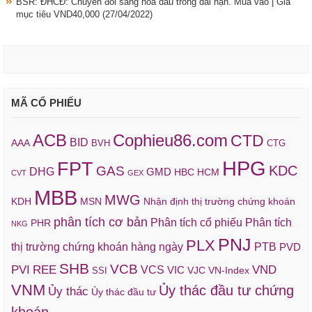
BSR: ĐHCĐ: Chuyển đổi sang hóa dầu trong dài hạn. Mua vào | Giá
mục tiêu VND40,000
(27/04/2022)
MÃ CỔ PHIẾU
ACB
Cophieu86.com
CTD
BID
AAA
BVH
CTG
HPG
FPT
KDC
GAS
DHG
GMD
HBC
HCM
CVT
GEX
MBB
MWG
KDH
MSN
Nhận định thị trường chứng khoán
phân tích cơ bản
Phân tích cổ phiếu
Phân tích
PHR
NKG
PNJ
PLX
thị trường chứng khoán hàng ngày
PTB
PVD
SHB
VCB
REE
VND
PVI
VCS
VIC
VJC
VN-Index
SSI
VNM
Ủy thác đầu tư chứng
Ủy thác
Ủy thác đầu tư