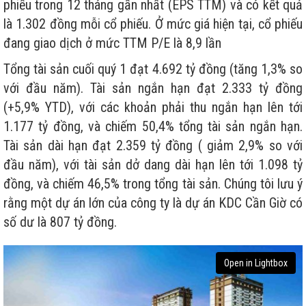
phiếu trong 12 tháng gần nhất (EPS TTM) và có kết quả
là 1.302 đồng mỗi cổ phiếu. Ở mức giá hiện tại, cổ phiếu
đang giao dịch ở mức TTM P/E là 8,9 lần
Tổng tài sản cuối quý 1 đạt 4.692 tỷ đồng (tăng 1,3% so
với đầu năm). Tài sản ngắn hạn đạt 2.333 tỷ đồng
(+5,9% YTD), với các khoản phải thu ngắn hạn lên tới
1.177 tỷ đồng, và chiếm 50,4% tổng tài sản ngắn hạn.
Tài sản dài hạn đạt 2.359 tỷ đồng ( giảm 2,9% so với
đầu năm), với tài sản dở dang dài hạn lên tới 1.098 tỷ
đồng, và chiếm 46,5% trong tổng tài sản. Chúng tôi lưu ý
rằng một dự án lớn của công ty là dự án KDC Cần Giờ có
số dư là 807 tỷ đồng.
Open in Lightbox