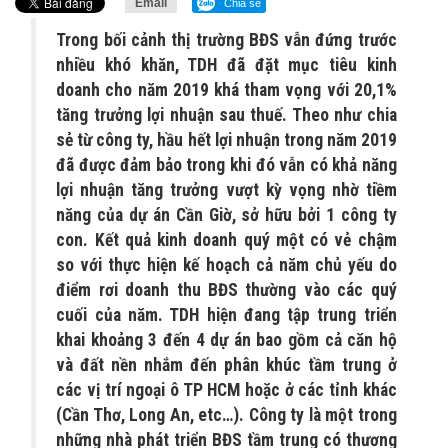
Email
Chia sẻ
Trong bối cảnh thị trường BĐS vẫn đứng trước
nhiều khó khăn, TDH đã đặt mục tiêu kinh
doanh cho năm 2019 khá tham vọng với 20,1%
tăng trưởng lợi nhuận sau thuế. Theo như chia
sẻ từ công ty, hầu hết lợi nhuận trong năm 2019
đã được đảm bảo trong khi đó vẫn có khả năng
lợi nhuận tăng trưởng vượt kỳ vọng nhờ tiềm
năng của dự án Cần Giờ, sở hữu bởi 1 công ty
con. Kết quả kinh doanh quý một có vẻ chậm
so với thực hiện kế hoạch cả năm chủ yếu do
điểm rơi doanh thu BĐS thường vào các quý
cuối của năm. TDH hiện đang tập trung triển
khai khoảng 3 đến 4 dự án bao gồm cả căn hộ
và đất nền nhắm đến phân khúc tầm trung ở
các vị trí ngoại ô TP HCM hoặc ở các tỉnh khác
(Cần Thơ, Long An, etc…). Công ty là một trong
những nhà phát triển BĐS tầm trung có thương