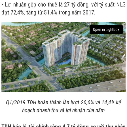
• Lợi nhuận gộp cho thuê là 27 tỷ đồng, với tỷ suất NLG
đạt 72,4%, tăng từ 51,4% trong năm 2017.
Open in Lightbox
Q1/2019 TDH hoàn thành lần lượt 20,0% và 14,4% kế
hoạch doanh thu và lợi nhuận của năm
TDH báo lỗ tài chính ròng 4,7 tỷ đồng so với thu nhập