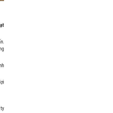
ạt
n.
ng
nh
ợi
ty