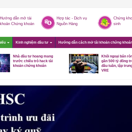
Hướng dẫn mở tài
Hợp tác - Dịch vụ
Chứng kho
khoản Chứng khoán
Nguồn Hàng
sinh
hiếu
Kinh nghiệm đầu tư
Hướng dẫn cách mở tài khoản chứng khoá
Nhà đầu tư hoang mang
Khối ngoại bán rò
trước chiêu trò hack tài
gần 500 tỷ đồng t
khoản chứng khoán
đầu tuần, tập trung
VRE