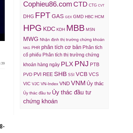
Cophieu86.com
CTD
CTG
CVT
FPT
GAS
DHG
GMD
HBC
HCM
GEX
HPG
MBB
KDC
KDH
MSN
MWG
Nhận định thị trường chứng khoán
phân tích cơ bản
Phân tích
PHR
NKG
cổ phiếu
Phân tích thị trường chứng
PNJ
PLX
:39
khoán hàng ngày
PTB
SHB
VCB
REE
PVI
VCS
PVD
SSI
VNM
VND
Ủy thác
VIC
VJC
VN-Index
Ủy thác đầu tư
Ủy thác đầu tư
chứng khoán
8-