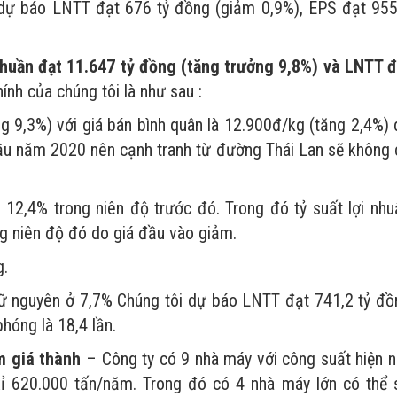
i dự báo LNTT đạt 676 tỷ đồng (giảm 0,9%), EPS đạt 955
huần đạt 11.647 tỷ đồng (tăng trưởng 9,8%) và LNTT đ
ính của chúng tôi là như sau :
ng 9,3%) với giá bán bình quân là 12.900đ/kg (tăng 2,4%)
ầu năm 2020 nên cạnh tranh từ đường Thái Lan sẽ không 
ừ 12,4% trong niên độ trước đó. Trong đó tỷ suất lợi nhu
g niên độ đó do giá đầu vào giảm.
g.
 giữ nguyên ở 7,7% Chúng tôi dự báo LNTT đạt 741,2 tỷ đồ
hóng là 18,4 lần.
m giá thành
– Công ty có 9 nhà máy với công suất hiện n
ỉ 620.000 tấn/năm. Trong đó có 4 nhà máy lớn có thể 