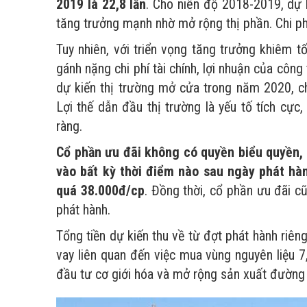
2019 là 22,8 lần
. Cho niên độ 2018-2019, dự 
tăng trưởng mạnh nhờ mở rộng thị phần. Chi ph
Tuy nhiên, với triển vọng tăng trưởng khiêm 
gánh nặng chi phí tài chính, lợi nhuận của côn
dự kiến thị trường mở cửa trong năm 2020, chú
Lợi thế dẫn đầu thị trường là yếu tố tích cực
ràng.
Cổ phần ưu đãi không có quyền biểu quyền,
vào bất kỳ thời điểm nào sau ngày phát hà
quá 38.000đ/cp
. Đồng thời, cổ phần ưu đãi 
phát hành.
Tổng tiền dự kiến thu về từ đợt phát hành riên
vay liên quan đến việc mua vùng nguyên liệu 
đầu tư cơ giới hóa và mở rộng sản xuất đường 