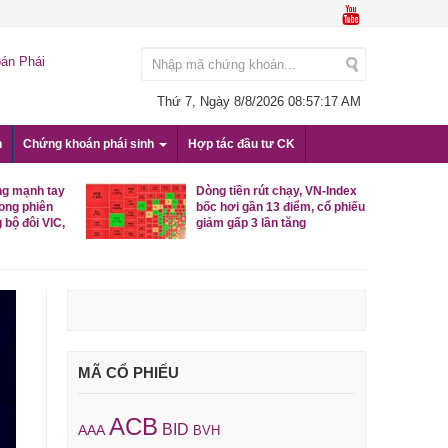
án Phái
Thứ 7, Ngày 8/8/2026
08:57:18 AM
n
Chứng khoán phái sinh
Hợp tác đầu tư CK
ng mạnh tay
Dòng tiền rút chạy, VN-Index
rong phiên
bốc hơi gần 13 điểm, cổ phiếu
 bộ đôi VIC,
giảm gấp 3 lần tăng
MÃ CỔ PHIẾU
ACB
BID
AAA
BVH