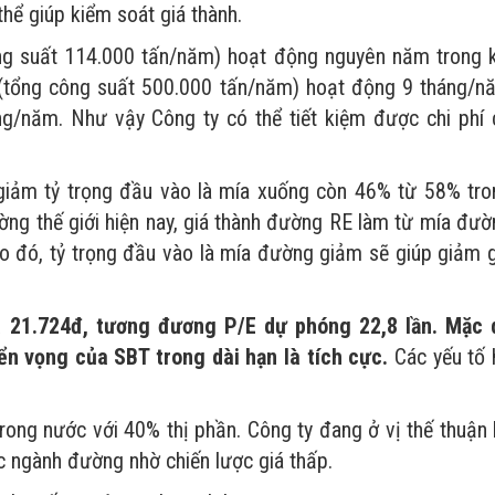
hể giúp kiểm soát giá thành.
ng suất 114.000 tấn/năm) hoạt động nguyên năm trong k
(tổng công suất 500.000 tấn/năm) hoạt động 9 tháng/n
ng/năm. Như vậy Công ty có thể tiết kiệm được chi phí 
giảm tỷ trọng đầu vào là mía xuống còn 46% từ 58% tro
ờng thế giới hiện nay, giá thành đường RE làm từ mía đườ
 đó, tỷ trọng đầu vào là mía đường giảm sẽ giúp giảm g
là 21.724đ, tương đương P/E dự phóng 22,8 lần. Mặc 
ển vọng của SBT trong dài hạn là tích cực.
Các yếu tố 
ong nước với 40% thị phần. Công ty đang ở vị thế thuận l
c ngành đường nhờ chiến lược giá thấp.