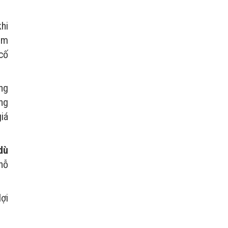
hi
ăm
cố
ng
ng
iá
dù
hỗ
ợi