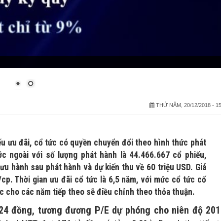
THỨ NĂM, 20/12/2018 - 15
u ưu đãi, cổ tức có quyền chuyển đổi theo hình thức phát
ớc ngoài với số lượng phát hành là 44.466.667 cổ phiếu,
u hành sau phát hành và dự kiến thu về 60 triệu USD. Giá
p. Thời gian ưu đãi cổ tức là 6,5 năm, với mức cổ tức cố
ức cho các năm tiếp theo sẽ điều chỉnh theo thỏa thuận.
1.724 đồng, tương đương P/E dự phóng cho niên độ 201