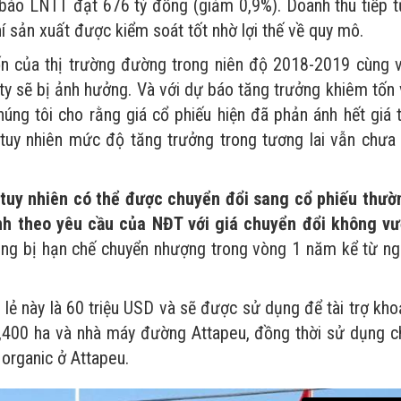
báo LNTT đạt 676 tỷ đồng (giảm 0,9%). Doanh thu tiếp t
í sản xuất được kiểm soát tốt nhờ lợi thế về quy mô.
tốn của thị trường đường trong niên độ 2018-2019 cùng v
g ty sẽ bị ảnh hưởng. Và với dự báo tăng trưởng khiêm tốn
ng tôi cho rằng giá cổ phiếu hiện đã phản ánh hết giá tr
, tuy nhiên mức độ tăng trưởng trong tương lai vẫn chưa
 tuy nhiên có thể được chuyển đổi sang cổ phiếu thườ
nh theo yêu cầu của NĐT với giá chuyển đổi không vư
cũng bị hạn chế chuyển nhượng trong vòng 1 năm kể từ ng
g lẻ này là 60 triệu USD và sẽ được sử dụng để tài trợ kh
7,400 ha và nhà máy đường Attapeu, đồng thời sử dụng c
organic ở Attapeu.