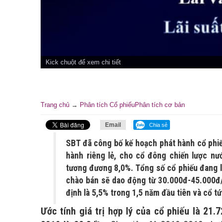
Kick chuột để xem chi tiết
Trang chủ
→
Phân tích Cổ phiếu
Phân tích cơ bản
Email
Chia sẻ
SBT đã công bố kế hoạch phát hành cổ phiế
hành riêng lẻ, cho cổ đông chiến lược nư
tương đương 8,0%. Tổng số cổ phiếu đang lư
chào bán sẽ dao động từ 30.000đ-45.000đ/c
định là 5,5% trong 1,5 năm đầu tiên và cổ t
Ước tính giá trị hợp lý của cổ phiếu là 2