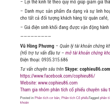
– Lợi thế kinh tế theo quy mô giúp giảm giá t
– Danh mục sản phẩm đa dạng và sự linh hoạt
cho tất cả đối tượng khách hàng từ quán café
– Giá điện sinh khối đang được vận động hành 
—————————
Vũ Hồng Phương
–
Quản lý tài khoản chứng k
(Hỗ trợ tư vấn đầu tư –
mở tài khoản chứng kh
Điện thoại: 0935.315.686
Tư vấn chuyên sâu trên
Skype: cophieu86.co
https://www.facebook.com/cophieu86/
Website: www.cophieu86.com
Tham gia nhóm phân tích cổ phiếu chuyên sâu t
Posted in
Phân tích cơ bản
,
Phân tích Cổ phiếu
Tagged
phân t
khoán