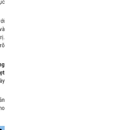
ục
ới
 và
ị.
 rõ
ng
ợt
ày
oản
ho