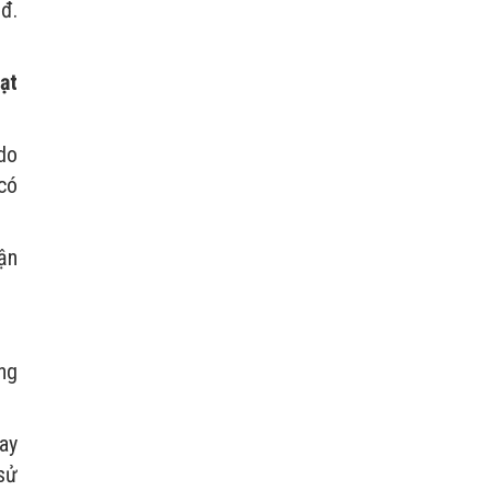
đ.
ạt
 do
có
ận
ng
ay
sử