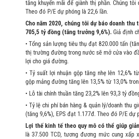
tăng khuyến mãi để giành thị phần. Chúng tô
Theo đó P/E dự phóng là 22,6 lần.
Cho năm 2020, chúng tôi dự báo doanh thu t
705,5 tỷ đồng (tăng trưởng 9,6%).
Giả định ch
• Tổng sản lượng tiêu thụ đạt 820.000 tấn (tă
thị trường đường trong nước sẽ mở cửa vào đ
lợi cho giá đường.
• Tỷ suất lợi nhuận gộp tăng nhẹ lên 12,6% t
gộp mảng đường tăng lên 13,5% từ 13,0% tron
• Lỗ tài chính thuần tăng 23,2% lên 93,3 tỷ đồn
• Tỷ lệ chi phí bán hàng & quản lý/doanh thu
(tăng 9,6%), EPS đạt 1.177đ. Theo đó P/E dự p
Lợi thế kinh tế theo quy mô có thể giúp giả
là 37.500 TCD, tương đương mức cung xấp x