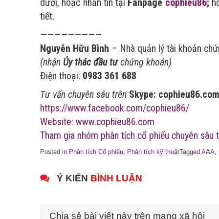
dưới, hoặc nhắn tin tại
Fanpage
cophieu86;
ho
tiết.
—————————
Nguyễn Hữu Bình
– Nhà quản lý tài khoản ch
(nhận
Ủy thác đầu tư
chứng khoán)
Điện thoại:
0983 361 688
Tư vấn chuyên sâu trên
Skype: cophieu86.co
https://www.facebook.com/cophieu86/
Website: www.cophieu86.com
Tham gia nhóm phân tích cổ phiếu chuyên sâu t
Posted in
Phân tích Cổ phiếu
,
Phân tích kỹ thuật
Tagged
AAA
,
Ý KIẾN
BÌNH LUẬN
Chia sẻ bài viết này trên mạng xã hội