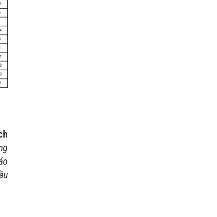
ch
ng
áo
ầu