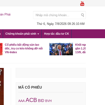
án Phái
Thứ 6, Ngày 7/8/2026
09:26:11 AM
n
Chứng khoán phái sinh
Hợp tác đầu tư CK
 sản lao
Khối ngoại mạnh tay bán ròng
ông đỡ nổi
gần 1.200 tỷ đồng trong phiên
13/9, đâu là tâm điểm?
MÃ CỔ PHIẾU
ACB
BID
AAA
BVH