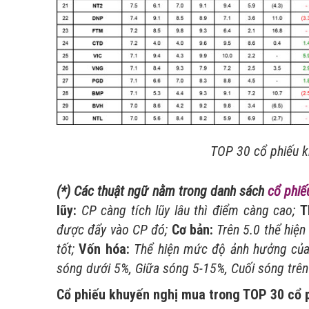
TOP 30 cổ phiếu k
(*) Các thuật ngữ nằm trong danh sách
cổ phiế
lũy:
CP càng tích lũy lâu thì điểm càng cao;
T
được đẩy vào CP đó;
Cơ bản:
Trên 5.0 thể hiệ
tốt;
Vốn hóa:
Thể hiện mức độ ảnh hưởng củ
sóng dưới 5%, Giữa sóng 5-15%, Cuối sóng trê
Cổ phiếu khuyến nghị mua trong TOP 30
cổ 