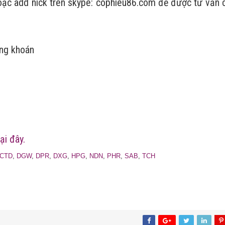
ặc add nick trên skype: cophieu86.com để được tư vấn c
ứng khoán
m
ại đây.
CTD
,
DGW
,
DPR
,
DXG
,
HPG
,
NDN
,
PHR
,
SAB
,
TCH