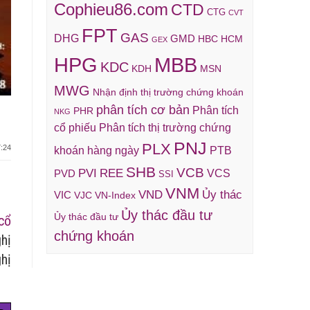
Cophieu86.com
CTD
CTG
CVT
FPT
GAS
DHG
GMD
HBC
HCM
GEX
HPG
MBB
KDC
KDH
MSN
MWG
Nhận định thị trường chứng khoán
phân tích cơ bản
Phân tích
PHR
NKG
cổ phiếu
Phân tích thị trường chứng
PNJ
PLX
:24
khoán hàng ngày
PTB
SHB
VCB
REE
PVI
VCS
PVD
SSI
VNM
VND
Ủy thác
VIC
VJC
VN-Index
Ủy thác đầu tư
Ủy thác đầu tư
cổ
chứng khoán
hị
hị