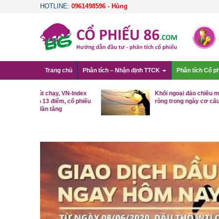
HOTLINE:
0961498596 - Hùng
Trang chủ
Phân tích – Nhận định TTCK
Phân tích Cổ p
, VN-Index
Khối ngoại đảo chiều mua
m, cổ phiếu
ròng trong ngày cơ cấu ETF
g