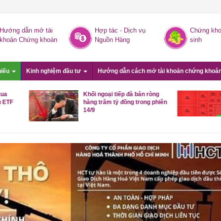
Hướng dẫn mở tài
Hợp tác - Dịch vụ
Chứng kho
khoản Chứng khoán
Nguồn Hàng
sinh
hiếu
Kinh nghiệm đầu tư
Hướng dẫn cách mở tài khoản chứng khoá
Khối ngoại tiếp đà bán ròng
Cổ phiếu bất động
hàng trăm tỷ đồng trong phiên
dốc, trụ co kéo kh
14/9
VN-Index