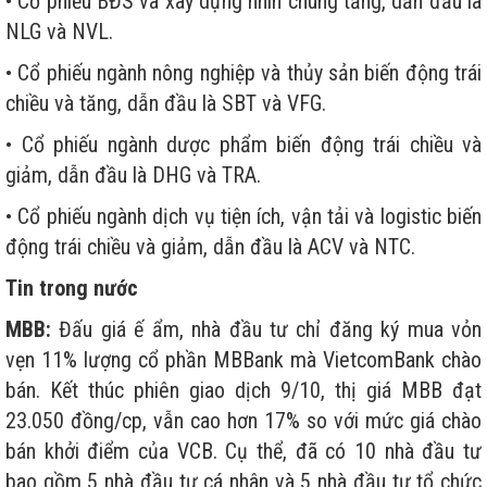
• Cổ phiếu BĐS và xây dựng nhìn chung tăng, dẫn đầu là
NLG và NVL.
• Cổ phiếu ngành nông nghiệp và thủy sản biến động trái
chiều và tăng, dẫn đầu là SBT và VFG.
• Cổ phiếu ngành dược phẩm biến động trái chiều và
giảm, dẫn đầu là DHG và TRA.
• Cổ phiếu ngành dịch vụ tiện ích, vận tải và logistic biến
động trái chiều và giảm, dẫn đầu là ACV và NTC.
Tin trong nước
MBB:
Đấu giá ế ẩm, nhà đầu tư chỉ đăng ký mua vỏn
vẹn 11% lượng cổ phần MBBank mà VietcomBank chào
bán. Kết thúc phiên giao dịch 9/10, thị giá MBB đạt
23.050 đồng/cp, vẫn cao hơn 17% so với mức giá chào
bán khởi điểm của VCB. Cụ thể, đã có 10 nhà đầu tư
bao gồm 5 nhà đầu tư cá nhân và 5 nhà đầu tư tổ chức