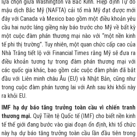
lựa chọn giữa Washington và Bắc Kinh. Hiệp định Tự do
mậu dịch Bắc Mỹ (NAFTA) cải tổ mà Mỹ đạt được mới
đây với Canada và Mexico bao gồm một điều khoản yêu
cầu hai nước láng giềng này báo trước cho Mỹ về bất kỳ
một cuộc đàm phán thương mại nào với “một nền kinh
tế phi thị trường”. Tuy nhiên, một quan chức cấp cao của
Nhà Trắng tiết lộ với Financial Times rằng Mỹ sẽ đưa ra
điều khoản tương tự trong đàm phán thương mại với
các quốc gia khác, bao gồm các cuộc đàm phán đã bắt
đầu với Liên minh châu Âu (EU) và Nhật Bản, cũng như
trong cuộc đàm phán tương lai với Anh sau khi khối này
ra khỏi EU.
IMF hạ dự báo tăng trưởng toàn cầu vì chiến tranh
thương mại.
Quỹ Tiền tệ Quốc tế (IMF) cho biết nền kinh
tế thế giới đang bước vào giai đoạn ổn định, khi tổ chức
này hạ dự báo tăng trưởng toàn cầu lần đầu tiên trong