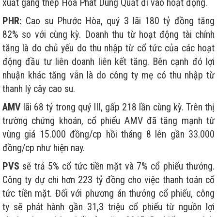
xuất gang thép Hòa Phát Dung Quất đi vào hoạt động.
PHR:
Cao su Phước Hòa, quý 3 lãi 180 tỷ đồng tăng
82% so với cùng kỳ. Doanh thu từ hoạt động tài chính
tăng là do chủ yếu do thu nhập từ cổ tức của các hoạt
động đầu tư liên doanh liên kết tăng. Bên cạnh đó lợi
nhuận khác tăng vẫn là do công ty mẹ có thu nhập từ
thanh lý cây cao su.
AMV
lãi 68 tỷ trong quý III, gấp 218 lần cùng kỳ. Trên thị
trường chứng khoán, cổ phiếu AMV đã tăng mạnh từ
vùng giá 15.000 đồng/cp hồi tháng 8 lên gần 33.000
đồng/cp như hiện nay.
PVS
sẽ trả 5% cổ tức tiền mặt và 7% cổ phiếu thưởng.
Công ty dự chi hơn 223 tỷ đồng cho việc thanh toán cổ
tức tiền mặt. Đối với phương án thưởng cổ phiếu, công
ty sẽ phát hành gần 31,3 triệu cổ phiếu từ nguồn lợi