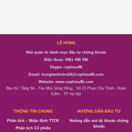
LÊ HÙNG
Nhà quản trị danh mục đầu tư chứng khoán
Điện thoại: 0961 498 596
Skype: cophieu86
Email: trungtamhotro24@cophieu86.com
Website: www.cophieu86.com
Địa chỉ: Tầng 3A - Tòa Nhà Sông Hồng , Số 23 Phan Chu Trinh - Hoàn
Kiếm - TP Hà Nội
THÔNG TIN CHUNG
HƯỚNG DẪN ĐẦU TƯ
Phân tích – Nhận định TTCK
Hướng dẫn mở tài khoản chứng
khoán
Phân tích Cổ phiếu