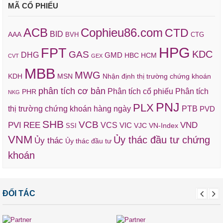
MÃ CỔ PHIẾU
ACB
Cophieu86.com
CTD
BID
AAA
BVH
CTG
HPG
FPT
KDC
GAS
DHG
GMD
HBC
HCM
CVT
GEX
MBB
MWG
KDH
MSN
Nhận định thị trường chứng khoán
phân tích cơ bản
Phân tích cổ phiếu
Phân tích
PHR
NKG
PNJ
PLX
thị trường chứng khoán hàng ngày
PTB
PVD
SHB
VCB
REE
VND
PVI
VCS
VIC
VJC
VN-Index
SSI
VNM
Ủy thác đầu tư chứng
Ủy thác
Ủy thác đầu tư
khoán
ĐỐI TÁC