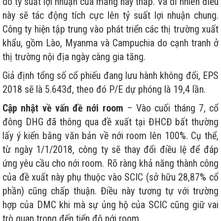
do tỷ suất lợi nhuận của mảng này thấp. Và dĩ nhiên điều
này sẽ tác động tích cực lên tỷ suất lợi nhuận chung.
Công ty hiện tập trung vào phát triển các thị trường xuất
khẩu, gồm Lào, Myanma và Campuchia do cạnh tranh ở
thị trường nội địa ngày càng gia tăng.
Giả định tổng số cổ phiếu đang lưu hành không đổi, EPS
2018 sẽ là 5.643đ, theo đó P/E dự phóng là 19,4 lần.
Cập nhật về vấn đề nới room
– Vào cuối tháng 7, cổ
đông DHG đã thông qua đề xuất tại ĐHCĐ bất thường
lấy ý kiến bằng văn bản về nới room lên 100%. Cụ thể,
từ ngày 1/1/2018, công ty sẽ thay đổi điều lệ để đáp
ứng yêu cầu cho nới room. Rõ ràng khả năng thành công
của đề xuất này phụ thuộc vào SCIC (sở hữu 28,87% cổ
phần) cũng chấp thuận. Điều này tương tự với trường
hợp của DMC khi mà sự ủng hộ của SCIC cũng giữ vai
trò quan trọng đến tiến độ nới room.