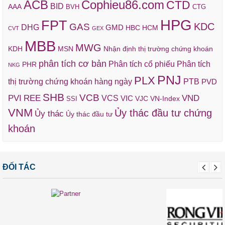
ACB
Cophieu86.com
CTD
BID
AAA
BVH
CTG
HPG
FPT
KDC
GAS
DHG
GMD
HBC
HCM
CVT
GEX
MBB
MWG
KDH
MSN
Nhận định thị trường chứng khoán
phân tích cơ bản
Phân tích cổ phiếu
Phân tích
PHR
NKG
PNJ
PLX
thị trường chứng khoán hàng ngày
PTB
PVD
SHB
VCB
REE
VND
PVI
VCS
VIC
VJC
VN-Index
SSI
VNM
Ủy thác đầu tư chứng
Ủy thác
Ủy thác đầu tư
khoán
ĐỐI TÁC