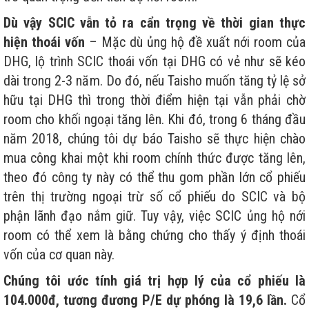
Dù vậy SCIC vẫn tỏ ra cẩn trọng về thời gian thực
hiện thoái vốn
– Mặc dù ủng hộ đề xuất nới room của
DHG, lộ trình SCIC thoái vốn tại DHG có vẻ như sẽ kéo
dài trong 2-3 năm. Do đó, nếu Taisho muốn tăng tỷ lệ sở
hữu tại DHG thì trong thời điểm hiện tại vẫn phải chờ
room cho khối ngoại tăng lên. Khi đó, trong 6 tháng đầu
năm 2018, chúng tôi dự báo Taisho sẽ thực hiện chào
mua công khai một khi room chính thức được tăng lên,
theo đó công ty này có thể thu gom phần lớn cổ phiếu
trên thị trường ngoại trừ số cổ phiếu do SCIC và bộ
phận lãnh đạo nắm giữ. Tuy vậy, việc SCIC ủng hộ nới
room có thể xem là bằng chứng cho thấy ý định thoái
vốn của cơ quan này.
Chúng tôi ước tính giá trị hợp lý của cổ phiếu là
104.000đ, tương đương P/E dự phóng là 19,6 lần.
Cổ