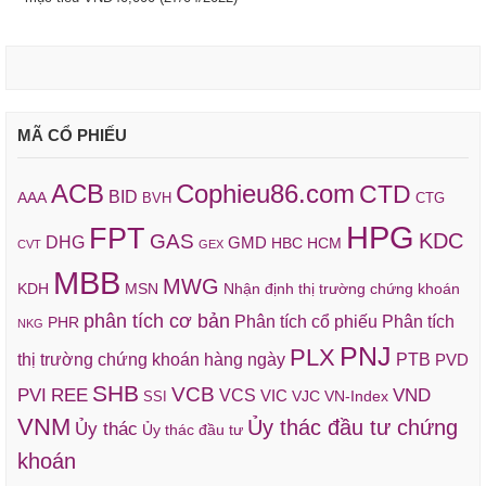
MÃ CỔ PHIẾU
ACB
Cophieu86.com
CTD
BID
AAA
BVH
CTG
HPG
FPT
KDC
GAS
DHG
GMD
HBC
HCM
CVT
GEX
MBB
MWG
KDH
MSN
Nhận định thị trường chứng khoán
phân tích cơ bản
Phân tích cổ phiếu
Phân tích
PHR
NKG
PNJ
PLX
thị trường chứng khoán hàng ngày
PTB
PVD
SHB
VCB
REE
VND
PVI
VCS
VIC
VJC
VN-Index
SSI
VNM
Ủy thác đầu tư chứng
Ủy thác
Ủy thác đầu tư
khoán