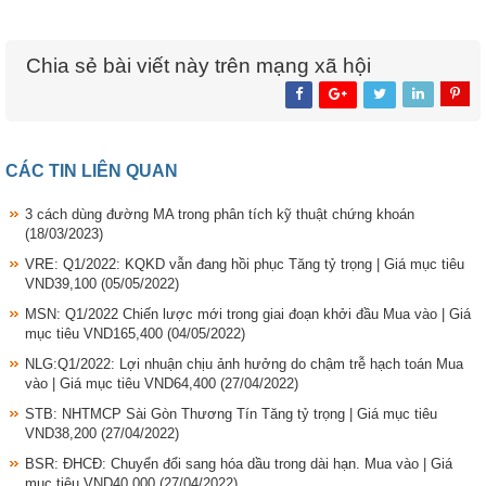
Chia sẻ bài viết này trên mạng xã hội
CÁC TIN LIÊN QUAN
3 cách dùng đường MA trong phân tích kỹ thuật chứng khoán
(18/03/2023)
VRE: Q1/2022: KQKD vẫn đang hồi phục Tăng tỷ trọng | Giá mục tiêu
VND39,100
(05/05/2022)
MSN: Q1/2022 Chiến lược mới trong giai đoạn khởi đầu Mua vào | Giá
mục tiêu VND165,400
(04/05/2022)
NLG:Q1/2022: Lợi nhuận chịu ảnh hưởng do chậm trễ hạch toán Mua
vào | Giá mục tiêu VND64,400
(27/04/2022)
STB: NHTMCP Sài Gòn Thương Tín Tăng tỷ trọng | Giá mục tiêu
VND38,200
(27/04/2022)
BSR: ĐHCĐ: Chuyển đổi sang hóa dầu trong dài hạn. Mua vào | Giá
mục tiêu VND40,000
(27/04/2022)