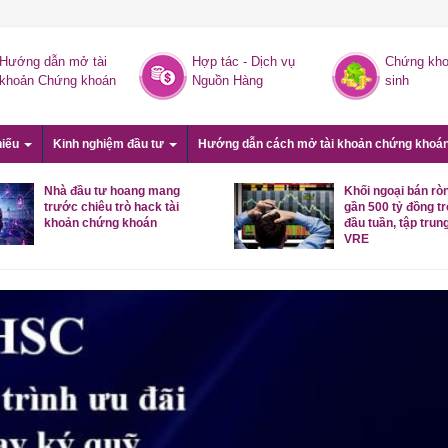
Hướng dẫn mở tài
Hợp tác - Dịch vụ
Chứng kho
khoản Chứng khoán
Nguồn Hàng
sinh
hiếu
Kinh nghiệm đầu tư
Hướng dẫn cách mở tài khoản chứng khoá
Nhà đầu tư hoang mang
Khối ngoại bán rò
trước chiêu trò hack tài
gần 500 tỷ đồng t
khoản chứng khoán
đầu tuần, tập trung
VRE