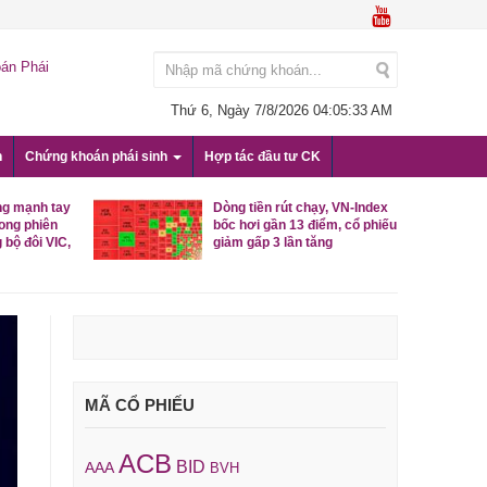
án Phái
Thứ 6, Ngày 7/8/2026
04:05:34 AM
n
Chứng khoán phái sinh
Hợp tác đầu tư CK
ng mạnh tay
Dòng tiền rút chạy, VN-Index
rong phiên
bốc hơi gần 13 điểm, cổ phiếu
 bộ đôi VIC,
giảm gấp 3 lần tăng
MÃ CỔ PHIẾU
ACB
BID
AAA
BVH