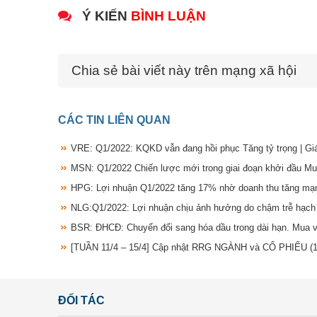
Ý KIẾN
BÌNH LUẬN
Chia sẻ bài viết này trên mạng xã hội
CÁC TIN LIÊN QUAN
VRE: Q1/2022: KQKD vẫn đang hồi phục Tăng tỷ trọng | G
MSN: Q1/2022 Chiến lược mới trong giai đoạn khởi đầu M
HPG: Lợi nhuận Q1/2022 tăng 17% nhờ doanh thu tăng mạ
NLG:Q1/2022: Lợi nhuận chịu ảnh hưởng do chậm trễ hạch
BSR: ĐHCĐ: Chuyển đổi sang hóa dầu trong dài hạn. Mua 
[TUẦN 11/4 – 15/4] Cập nhật RRG NGÀNH và CỔ PHIẾU
(
ĐỐI TÁC