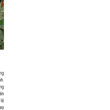
ng
h.
ng
án
lệ
ay