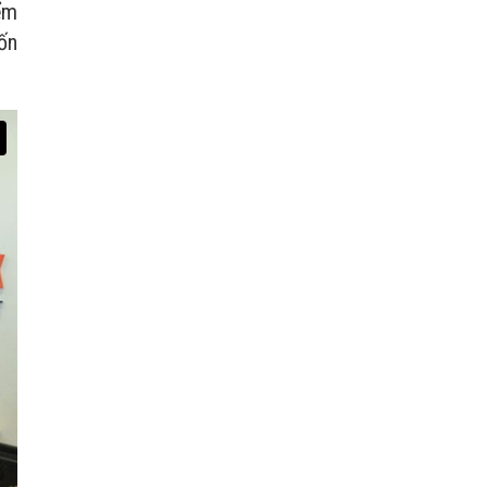
ểm
vốn