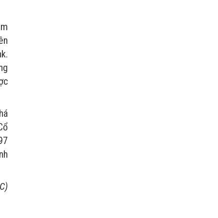
ắm
ên
k.
ng
ợc
khá
Cổ
97
nh
C)