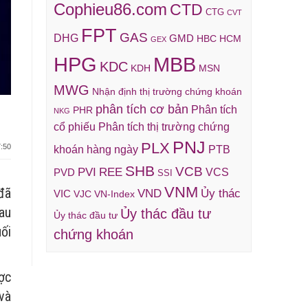
Cophieu86.com
CTD
CTG
CVT
FPT
GAS
DHG
GMD
HBC
HCM
GEX
HPG
MBB
KDC
KDH
MSN
MWG
Nhận định thị trường chứng khoán
phân tích cơ bản
Phân tích
PHR
NKG
cổ phiếu
Phân tích thị trường chứng
PNJ
PLX
:50
khoán hàng ngày
PTB
SHB
VCB
REE
PVI
VCS
PVD
SSI
VNM
đã
VND
Ủy thác
VIC
VJC
VN-Index
au
Ủy thác đầu tư
Ủy thác đầu tư
ối
chứng khoán
ợc
và