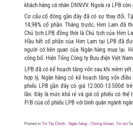
khách hàng cá nhân DNNVV. Ngoài ra LPB còn đư
Cơ cấu cổ đông gần đây đã có sư thay đổi. T
14,98% cổ phần. Tháng trước, Him Lam đã th
Chủ tịch LPB đồng thời là Chủ tịch của Him La
Hầu hết cổ phần của Him Lam tại LPB đã đượ
người có liên quan của Ngân hàng mua lại. 
công bố. Hiện Tổng Công ty Bưu điện Việt Nam
LPB đã có kế hoạch tăng vốn sau khi niêm yết n
hợp lý, Ngân hàng có kế hoạch tăng vốn điều 
phiếu LPB gần đây có giá 12.000-13.500đ trê
lần. Đây là mức khá rẻ và giá cổ phiếu có thể
P/B của cổ phiếu LPB với bình quân ngành ngâ
Posted in
Tin Tài Chính - Ngân hàng - Chứng khoán
,
Tin tức
T