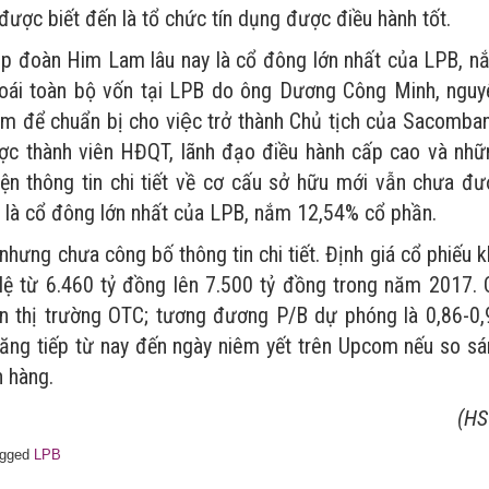
ợc biết đến là tổ chức tín dụng được điều hành tốt.
ập đoàn Him Lam lâu nay là cổ đông lớn nhất của LPB, n
oái toàn bộ vốn tại LPB do ông Dương Công Minh, nguy
m để chuẩn bị cho việc trở thành Chủ tịch của Sacomban
c thành viên HĐQT, lãnh đạo điều hành cấp cao và nhữ
Hiện thông tin chi tiết về cơ cấu sở hữu mới vẫn chưa đư
 là cổ đông lớn nhất của LPB, nắm 12,54% cổ phần.
hưng chưa công bố thông tin chi tiết. Định giá cổ phiếu 
lệ từ 6.460 tỷ đồng lên 7.500 tỷ đồng trong năm 2017. 
n thị trường OTC; tương đương P/B dự phóng là 0,86-0,
 tăng tiếp từ nay đến ngày niêm yết trên Upcom nếu so sá
n hàng.
(HS
agged
LPB