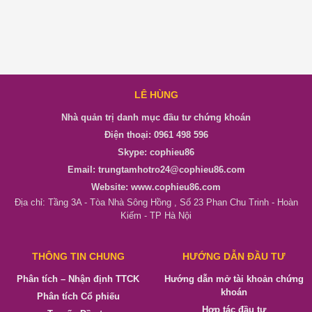
LÊ HÙNG
Nhà quản trị danh mục đầu tư chứng khoán
Điện thoại: 0961 498 596
Skype: cophieu86
Email: trungtamhotro24@cophieu86.com
Website: www.cophieu86.com
Địa chỉ: Tầng 3A - Tòa Nhà Sông Hồng , Số 23 Phan Chu Trinh - Hoàn
Kiếm - TP Hà Nội
THÔNG TIN CHUNG
HƯỚNG DẪN ĐẦU TƯ
Phân tích – Nhận định TTCK
Hướng dẫn mở tài khoản chứng
khoán
Phân tích Cổ phiếu
Hợp tác đầu tư