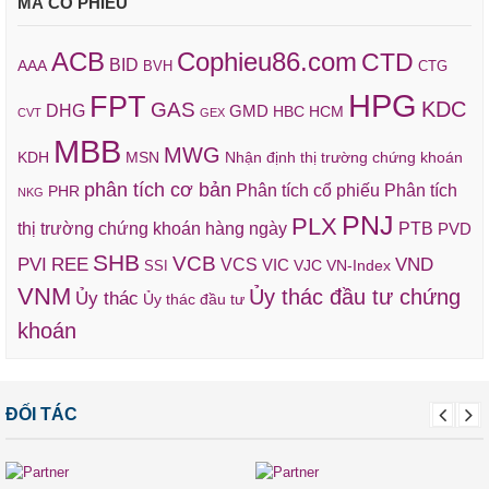
MÃ CỔ PHIẾU
ACB
Cophieu86.com
CTD
BID
AAA
BVH
CTG
HPG
FPT
KDC
GAS
DHG
GMD
HBC
HCM
CVT
GEX
MBB
MWG
KDH
MSN
Nhận định thị trường chứng khoán
phân tích cơ bản
Phân tích cổ phiếu
Phân tích
PHR
NKG
PNJ
PLX
thị trường chứng khoán hàng ngày
PTB
PVD
SHB
VCB
REE
VND
PVI
VCS
VIC
VJC
VN-Index
SSI
VNM
Ủy thác đầu tư chứng
Ủy thác
Ủy thác đầu tư
khoán
ĐỐI TÁC