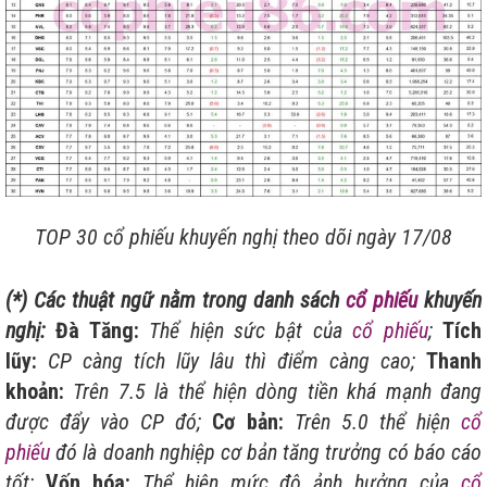
TOP 30 cổ phiếu khuyến nghị theo dõi ngày 17/08
(*) Các thuật ngữ nằm trong danh sách
cổ phiếu
khuyến
nghị:
Đà Tăng:
Thể hiện sức bật của
cổ phiếu
;
Tích
lũy:
CP càng tích lũy lâu thì điểm càng cao;
Thanh
khoản:
Trên 7.5 là thể hiện dòng tiền khá mạnh đang
được đẩy vào CP đó;
Cơ bản:
Trên 5.0 thể hiện
cổ
phiếu
đó là doanh nghiệp cơ bản tăng trưởng có báo cáo
tốt;
Vốn hóa:
Thể hiện mức độ ảnh hưởng của
cổ