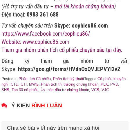
(Hỗ trợ tư vấn đầu tư –
mở tài khoản chứng khoán
)
Điện thoại:
0983 361 688
Tư vấn chuyên sâu trên
Skype: cophieu86.com
https://www.facebook.com/cophieu86/
Website: www.cophieu86.com
Tham gia nhóm phân tích cổ phiếu chuyên sâu tại đây.
Đăng ký tham gia nhóm tư vấn
Skype:
https://goo.gl/forms/HVdnOxQVJEPVYI2v2
Posted in
Phân tích Cổ phiếu
,
Phân tích kỹ thuật
Tagged
Cổ phiếu khuyến
nghị
,
CTD
,
CTI
,
MWG
,
Phân tích thị trường chứng khoán
,
PLX
,
PVD
,
SHB
,
Top 30 cổ phiếu
,
Ủy thác đầu tư chứng khoán
,
VCB
,
VJC
Ý KIẾN
BÌNH LUẬN
Chia sẻ bài viết này trên mạng xã hội