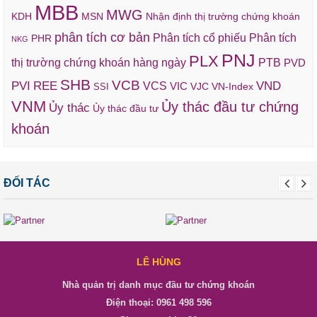
MBB
MWG
KDH
MSN
Nhận định thị trường chứng khoán
phân tích cơ bản
Phân tích cổ phiếu
Phân tích
PHR
NKG
PNJ
PLX
thị trường chứng khoán hàng ngày
PTB
PVD
SHB
VCB
REE
VND
PVI
VCS
VIC
VJC
VN-Index
SSI
VNM
Ủy thác đầu tư chứng
Ủy thác
Ủy thác đầu tư
khoán
ĐỐI TÁC
LÊ HÙNG
Nhà quản trị danh mục đầu tư chứng khoán
Điện thoại: 0961 498 596