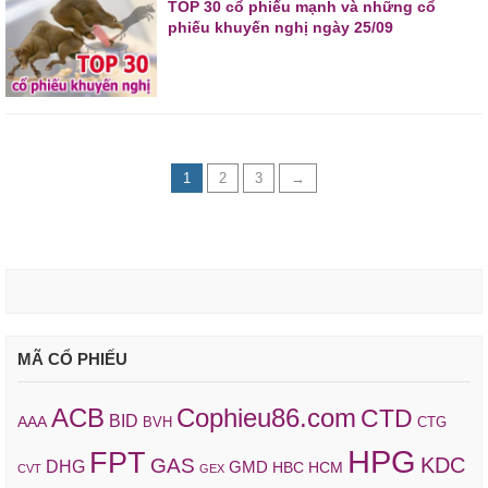
TOP 30 cổ phiếu mạnh và những cổ
phiếu khuyến nghị ngày 25/09
1
2
3
→
MÃ CỔ PHIẾU
ACB
Cophieu86.com
CTD
BID
AAA
BVH
CTG
HPG
FPT
KDC
GAS
DHG
GMD
HBC
HCM
CVT
GEX