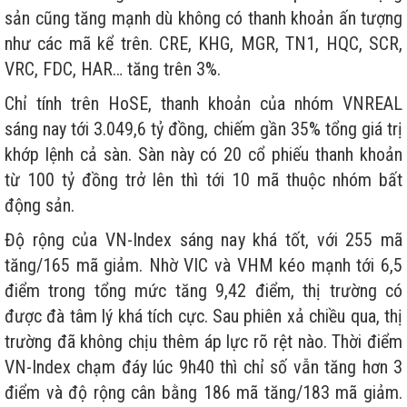
sản cũng tăng mạnh dù không có thanh khoản ấn tượng
như các mã kể trên. CRE, KHG, MGR, TN1, HQC, SCR,
VRC, FDC, HAR… tăng trên 3%.
Chỉ tính trên HoSE, thanh khoản của nhóm VNREAL
sáng nay tới 3.049,6 tỷ đồng, chiếm gần 35% tổng giá trị
khớp lệnh cả sàn. Sàn này có 20 cổ phiếu thanh khoản
từ 100 tỷ đồng trở lên thì tới 10 mã thuộc nhóm bất
động sản.
Độ rộng của VN-Index sáng nay khá tốt, với 255 mã
tăng/165 mã giảm. Nhờ VIC và VHM kéo mạnh tới 6,5
điểm trong tổng mức tăng 9,42 điểm, thị trường có
được đà tâm lý khá tích cực. Sau phiên xả chiều qua, thị
trường đã không chịu thêm áp lực rõ rệt nào. Thời điểm
VN-Index chạm đáy lúc 9h40 thì chỉ số vẫn tăng hơn 3
điểm và độ rộng cân bằng 186 mã tăng/183 mã giảm.