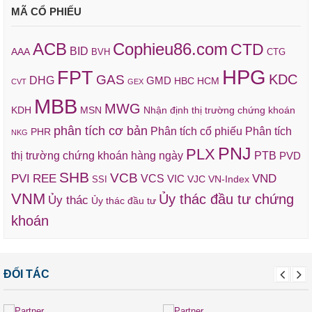
MÃ CỔ PHIẾU
ACB
Cophieu86.com
CTD
BID
AAA
BVH
CTG
HPG
FPT
KDC
GAS
DHG
GMD
HBC
HCM
CVT
GEX
MBB
MWG
KDH
MSN
Nhận định thị trường chứng khoán
phân tích cơ bản
Phân tích cổ phiếu
Phân tích
PHR
NKG
PNJ
PLX
thị trường chứng khoán hàng ngày
PTB
PVD
SHB
VCB
REE
VND
PVI
VCS
VIC
VJC
VN-Index
SSI
VNM
Ủy thác đầu tư chứng
Ủy thác
Ủy thác đầu tư
khoán
ĐỐI TÁC