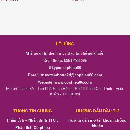
LÊ HÙNG
Nhà quản trị danh mục đầu tư chứng khoán
Điện thoại: 0961 498 596
Skype: cophieu86
Email: trungtamhotro24@cophieu86.com
Website: www.cophieu86.com
Địa chỉ: Tầng 3A - Tòa Nhà Sông Hồng , Số 23 Phan Chu Trinh - Hoàn
Kiếm - TP Hà Nội
THÔNG TIN CHUNG
HƯỚNG DẪN ĐẦU TƯ
Phân tích – Nhận định TTCK
Hướng dẫn mở tài khoản chứng
khoán
Phân tích Cổ phiếu