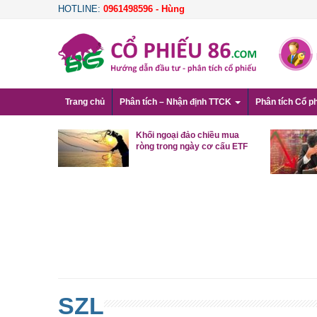
HOTLINE:
0961498596 - Hùng
Trang chủ
Phân tích – Nhận định TTCK
Phân tích Cổ p
, VN-Index
Khối ngoại đảo chiều mua
m, cổ phiếu
ròng trong ngày cơ cấu ETF
g
SZL