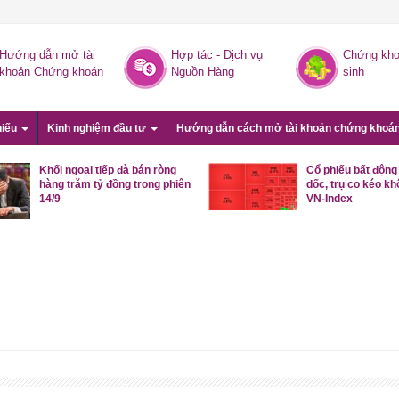
Hướng dẫn mở tài
Hợp tác - Dịch vụ
Chứng kho
khoản Chứng khoán
Nguồn Hàng
sinh
hiếu
Kinh nghiệm đầu tư
Hướng dẫn cách mở tài khoản chứng khoá
Khối ngoại tiếp đà bán ròng
Cổ phiếu bất động
hàng trăm tỷ đồng trong phiên
dốc, trụ co kéo kh
14/9
VN-Index