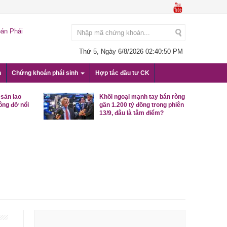
án Phái
Thứ 5, Ngày 6/8/2026
02:40:50 PM
n
Chứng khoán phái sinh
Hợp tác đầu tư CK
 sản lao
Khối ngoại mạnh tay bán ròng
ông đỡ nổi
gần 1.200 tỷ đồng trong phiên
13/9, đâu là tâm điểm?