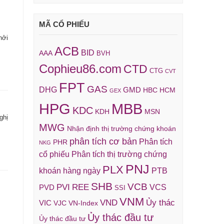
MÃ CỔ PHIẾU
hởi
ACB
BID
AAA
BVH
Cophieu86.com
CTD
CTG
CVT
FPT
GAS
DHG
GMD
HBC
HCM
GEX
HPG
MBB
KDC
KDH
MSN
ghị
MWG
Nhận định thị trường chứng khoán
phân tích cơ bản
Phân tích
PHR
NKG
cổ phiếu
Phân tích thị trường chứng
PNJ
PLX
khoán hàng ngày
PTB
SHB
VCB
REE
PVI
VCS
PVD
SSI
VNM
VND
Ủy thác
VIC
VJC
VN-Index
Ủy thác đầu tư
Ủy thác đầu tư