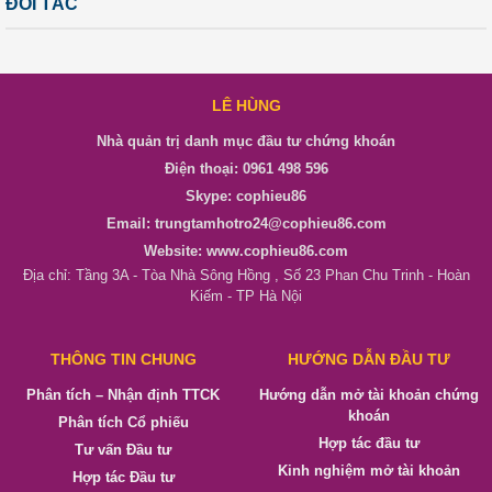
ĐỐI TÁC
LÊ HÙNG
Nhà quản trị danh mục đầu tư chứng khoán
Điện thoại: 0961 498 596
Skype: cophieu86
Email: trungtamhotro24@cophieu86.com
Website: www.cophieu86.com
Địa chỉ: Tầng 3A - Tòa Nhà Sông Hồng , Số 23 Phan Chu Trinh - Hoàn
Kiếm - TP Hà Nội
THÔNG TIN CHUNG
HƯỚNG DẪN ĐẦU TƯ
Phân tích – Nhận định TTCK
Hướng dẫn mở tài khoản chứng
khoán
Phân tích Cổ phiếu
Hợp tác đầu tư
Tư vấn Đầu tư
Kinh nghiệm mở tài khoản
Hợp tác Đầu tư