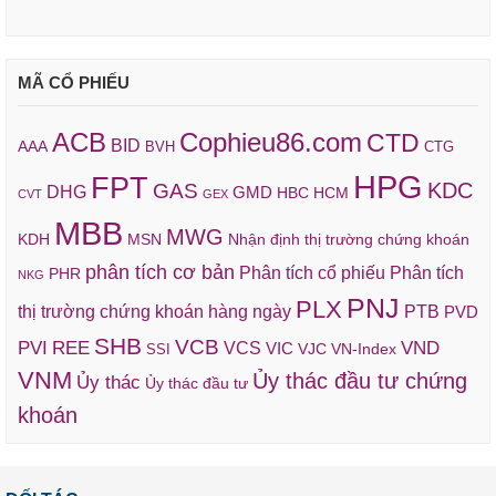
MÃ CỔ PHIẾU
ACB
Cophieu86.com
CTD
BID
AAA
BVH
CTG
HPG
FPT
KDC
GAS
DHG
GMD
HBC
HCM
CVT
GEX
MBB
MWG
KDH
MSN
Nhận định thị trường chứng khoán
phân tích cơ bản
Phân tích cổ phiếu
Phân tích
PHR
NKG
PNJ
PLX
thị trường chứng khoán hàng ngày
PTB
PVD
SHB
VCB
REE
VND
PVI
VCS
VIC
VJC
VN-Index
SSI
VNM
Ủy thác đầu tư chứng
Ủy thác
Ủy thác đầu tư
khoán